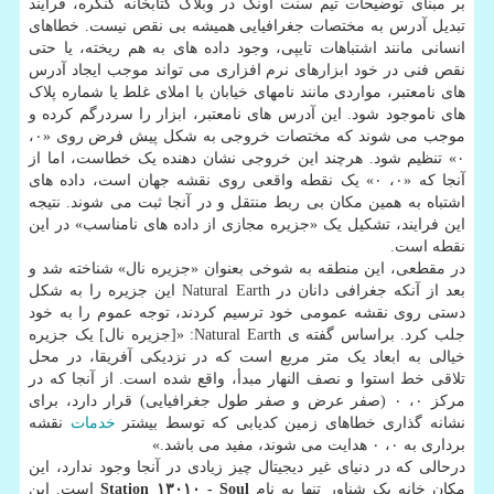
بر مبنای توضیحات تیم سنت اونگ در وبلاگ کتابخانه کنگره، فرایند
تبدیل آدرس به مختصات جغرافیایی همیشه بی نقص نیست. خطاهای
انسانی مانند اشتباهات تایپی، وجود داده های به هم ریخته، یا حتی
نقص فنی در خود ابزارهای نرم افزاری می تواند موجب ایجاد آدرس
های نامعتبر، مواردی مانند نامهای خیابان با املای غلط یا شماره پلاک
های ناموجود شود. این آدرس های نامعتبر، ابزار را سردرگم کرده و
موجب می شوند که مختصات خروجی به شکل پیش فرض روی «۰،
۰» تنظیم شود. هرچند این خروجی نشان دهنده یک خطاست، اما از
آنجا که «۰، ۰» یک نقطه واقعی روی نقشه جهان است، داده های
اشتباه به همین مکان بی ربط منتقل و در آنجا ثبت می شوند. نتیجه
این فرایند، تشکیل یک «جزیره مجازی از داده های نامناسب» در این
نقطه است.
در مقطعی، این منطقه به شوخی بعنوان «جزیره نال» شناخته شد و
بعد از آنکه جغرافی دانان در Natural Earth این جزیره را به شکل
دستی روی نقشه عمومی خود ترسیم کردند، توجه عموم را به خود
جلب کرد. براساس گفته ی Natural Earth: «[جزیره نال] یک جزیره
خیالی به ابعاد یک متر مربع است که در نزدیکی آفریقا، در محل
تلاقی خط استوا و نصف النهار مبدأ، واقع شده است. از آنجا که در
مرکز ۰، ۰ (صفر عرض و صفر طول جغرافیایی) قرار دارد، برای
نشانه گذاری خطاهای زمین کدیابی که توسط بیشتر
خدمات
نقشه
برداری به ۰، ۰ هدایت می شوند، مفید می باشد.»
درحالی که در دنیای غیر دیجیتال چیز زیادی در آنجا وجود ندارد، این
مکان خانه یک شناور تنها به نام
Station ۱۳۰۱۰ - Soul
است. این