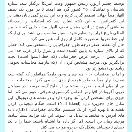
توسط چستر آرتور، رییس جمهور وقت آمریکا برگذار شد، ستاره
شناسان و نمایندگان ۲۵ کشور گرد هم آمدند تا در مورد یک نصف
النهار مبدأ جهانی تصمیم گیری کرده و به این سردرگمی پایان دهند. در
این کنفرانس، به این نکته اشاره شد که استفاده از رصدخانه
سلطنتی گرینویچ در لندن بعنوان نصف النهار مبدأ، جایی که خط بین
المللی تاریخ قرار بود تنظیم شود، بسیار مناسب می باشد، برای اینکه
این خط تقریبا به صورت کامل از روی آب عبور می کرد.
حال آن نقطه، صفر درجه طول جغرافیایی را مشخص می کند؛ خطی
که از بالای سیاره به پایین کشیده شده و شرق را از غرب جدا می
کند. تعیین ۰ درجه عرض جغرافیایی (که خط استوا است) بحث
برانگیزتر بود، هرچند مشخص کردن آن (که نیازمند محاسبات نجومی
زیادی بود) دشوارتر بود.
و اما در مختصات ۰، ۰ چه چیزی وجود دارد؟ همانطور که گفته شد،
نصف النهار مبدأ به طور عمده از روی آب می گذرد. مختصات ۰، ۰
نیز از میان آب، به صورت مشخص از خلیج گینه، درست در سواحل
غربی آفریقا در اقیانوس اطلس گرمسیری شرقی، عبور می کند. اما
چیزی برای مشخص کردن آنجا وجود دارد و در نقشه های دیجیتال، این
مکان جای «جزیره نال» (Null Island) است. هنگام دیجیتالی کردن
نقشه ها با بهره گیری از یک سیستم اطلاعات جغرافیایی (GIS)، داده
های آدرس به مختصات تبدیل می شوند. این یک فرایند نسبتاً ساده،
هرچند زمان بر، است. اما اگر داده ها اشتباه باشند، شما را با یک
خطای ناخوشایند بشکل یک جزیره مواجه می کنند.