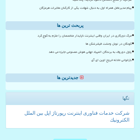
پیام مدیرعامل همراه اول به دنبال شهادت یکی از کارکنان مخابرات هرمزگان
پربحث ترین ها
مرگ دورکاری در ایران وقتی اینترنت ناپایدار متخصصان را ملزم به کوچ کرد
کودکان در تونل وحشت فیلترشکن ها
پاول دوروف به برندگان المپیاد جهانی هوش مصنوعی جایزه می دهد
بازخوانی حادثه خروج اوپن ای آی
جدیدترین ها
تگها
شركت
خدمات
فناوری
اینترنت
رپورتاژ
اپل
بین الملل
الكترونیك