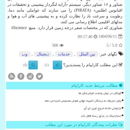
شناور و ۱۶ شناور دیگر، سیستم «آرایه لنگردار پیشبینی و تحقیقات در
اقیانوس اطلس» (PIRATA) را می سازند که عواملی مانند دما،
رطوبت و سرعت باد را نظارت کرده و به پیشبینی های آب و هوا و
مدلهای اقلیمی اطلاع رسانی می کنند.
شناوری که در مختصات صفر درجه زمین قرار دارد. منبع: iflscience
1404/06/11
09:17:40
308
/ 5
5.0
تگهای خبر:
بین الملل
,
خدمات
,
دیجیتال
,
وب
این مطلب کاراپیام را پسندیدین؟
(0)
(1)
مطالب مرتبط جدید کاراپیام
کودکان در تونل وحشت فیلترشکن ها
پاول دوروف به برندگان المپیاد جهانی هوش مصنوعی جایزه می دهد
بازخوانی حادثه خروج اوپن ای آی
استارلینک در عراق رسما فعال شد
نظرات بینندگان کاراپیام در مورد این مطلب