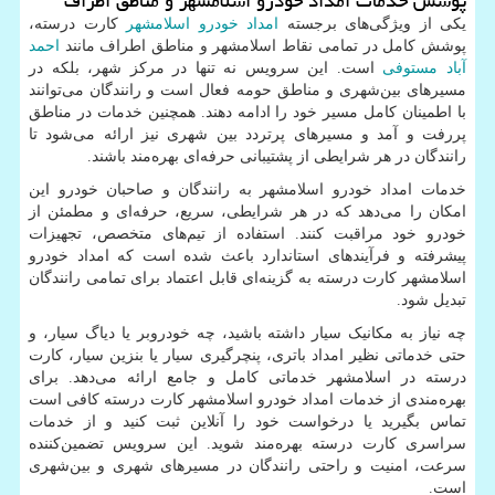
پوشش خدمات امداد خودرو اسلامشهر و مناطق اطراف
یکی از ویژگی‌های برجسته
امداد خودرو اسلامشهر
کارت درسته،
پوشش کامل در تمامی نقاط اسلامشهر و مناطق اطراف مانند
احمد
آباد مستوفی
است. این سرویس نه تنها در مرکز شهر، بلکه در
مسیرهای بین‌شهری و مناطق حومه فعال است و رانندگان می‌توانند
با اطمینان کامل مسیر خود را ادامه دهند. همچنین خدمات در مناطق
پررفت و آمد و مسیرهای پرتردد بین شهری نیز ارائه می‌شود تا
رانندگان در هر شرایطی از پشتیبانی حرفه‌ای بهره‌مند باشند.
خدمات امداد خودرو اسلامشهر به رانندگان و صاحبان خودرو این
امکان را می‌دهد که در هر شرایطی، سریع، حرفه‌ای و مطمئن از
خودرو خود مراقبت کنند. استفاده از تیم‌های متخصص، تجهیزات
پیشرفته و فرآیندهای استاندارد باعث شده است که امداد خودرو
اسلامشهر کارت درسته به گزینه‌ای قابل اعتماد برای تمامی رانندگان
تبدیل شود.
چه نیاز به مکانیک سیار داشته باشید، چه خودروبر یا دیاگ سیار، و
حتی خدماتی نظیر امداد باتری، پنچرگیری سیار یا بنزین سیار، کارت
درسته در اسلامشهر خدماتی کامل و جامع ارائه می‌دهد. برای
بهره‌مندی از خدمات امداد خودرو اسلامشهر کارت درسته کافی است
تماس بگیرید یا درخواست خود را آنلاین ثبت کنید و از خدمات
سراسری کارت درسته بهره‌مند شوید. این سرویس تضمین‌کننده
سرعت، امنیت و راحتی رانندگان در مسیرهای شهری و بین‌شهری
است.