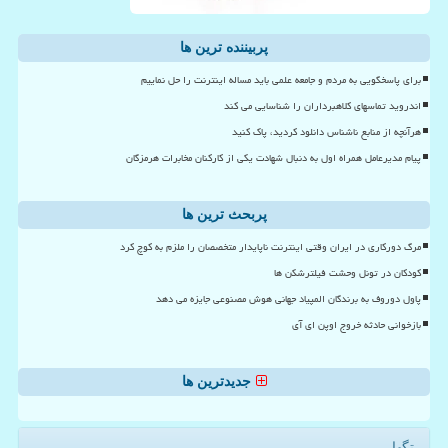
پربیننده ترین ها
برای پاسخگویی به مردم و جامعه علمی باید مساله اینترنت را حل نماییم
اندروید تماسهای کلاهبرداران را شناسایی می کند
هرآنچه از منابع ناشناس دانلود کردید، پاک کنید
پیام مدیرعامل همراه اول به دنبال شهادت یکی از کارکنان مخابرات هرمزگان
پربحث ترین ها
مرگ دورکاری در ایران وقتی اینترنت ناپایدار متخصصان را ملزم به کوچ کرد
کودکان در تونل وحشت فیلترشکن ها
پاول دوروف به برندگان المپیاد جهانی هوش مصنوعی جایزه می دهد
بازخوانی حادثه خروج اوپن ای آی
جدیدترین ها
تگها