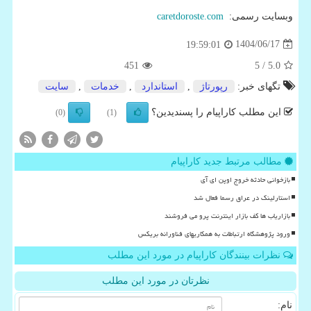
وبسایت رسمی:
caretdoroste.com
1404/06/17
19:59:01
451
/ 5
5.0
تگهای خبر:
رپورتاژ
,
استاندارد
,
خدمات
,
سایت
این مطلب کاراپیام را پسندیدین؟
(0)
(1)
مطالب مرتبط جدید کاراپیام
بازخوانی حادثه خروج اوپن ای آی
استارلینک در عراق رسما فعال شد
بازاریاب ها کف بازار اینترنت پرو می فروشند
ورود پژوهشگاه ارتباطات به همکاریهای فناورانه بریکس
نظرات بینندگان کاراپیام در مورد این مطلب
نظرتان در مورد این مطلب
نام: