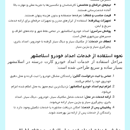
تیم‌های حرفه‌ای و متخصص
:
کارشناسان و تکنسین‌ها با تجربه عملی و مهارت بالا
آماده خدمت‌رسانی هستند.
قیمت مناسب و شفاف
:
تعرفه‌ها منصفانه و بدون هزینه پنهان هستند.
تجهیزات پیشرفته
:
استفاده از ابزارهای مدرن و تجهیزات حرفه‌ای برای ارائه خدمات
سریع و ایمن.
پوشش سراسری
:
امداد خودرو اسلامشهر در تمامی نقاط شهر و جاده‌های اطراف و
مسیرهای بین‌شهری فعال است.
انعطاف در خدمات
:
از مکانیک سیار و دیاگ سیار گرفته تا خودروبر، امداد باتری،
پنچرگیری سیار و بنزین سیار.
نحوه استفاده از خدمات امداد خودرو اسلامشهر
مراحل استفاده از خدمات امداد خودرو کارت درسته در اسلامشهر
بسیار ساده و سریع طراحی شده است:
تماس یا ثبت درخواست آنلاین
:
رانندگان مشکل خودرو را ثبت کرده و محل دقیق
خودروی خود را اعلام می‌کنند.
اعزام تیم امداد خودرو اسلامشهر
:
نزدیک‌ترین تیم مجهز به محل اعلام شده اعزام
می‌شود.
ارائه خدمات در محل
:
خدمات شامل مکانیک سیار، خودروبر، دیاگ سیار، امداد
باتری، پنچرگیری سیار و بنزین سیار ارائه می‌شوند.
پشتیبانی پس از خدمت
:
امکان دریافت مشاوره یا خدمات تکمیلی وجود دارد تا
رانندگان از خدمات پس از ارائه نیز بهره‌مند شوند.