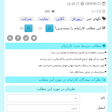
1404/06/25
14:28:27
460
/ 5
5.0
تگهای خبر:
رپورتاژ
,
آنلاین
,
سایت
,
شركت
این مطلب کاراپیام را پسندیدین؟
(0)
(1)
مطالب مرتبط جدید کاراپیام
اینترنت ماهواره ای آمازون مستقیم به موبایل می رسد
اوپن ای آی بهای ترجیح کارمندان خارجی به آمریکایی را می پردازد
پاول دوروف به برندگان المپیاد جهانی هوش مصنوعی جایزه می دهد
استارلینک در عراق رسما فعال شد
نظرات بینندگان کاراپیام در مورد این مطلب
نظرتان در مورد این مطلب
نام:
ایمیل: