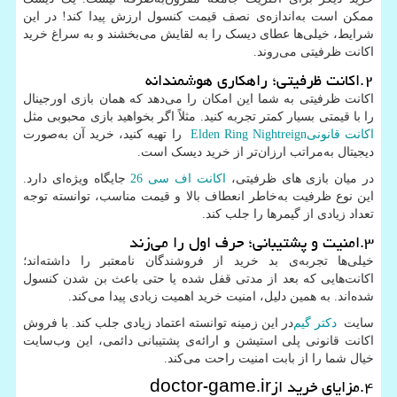
ممکن است به‌اندازه‌ی نصف قیمت کنسول ارزش پیدا کند! در این
شرایط، خیلی‌ها عطای دیسک را به لقایش می‌بخشند و به سراغ خرید
اکانت ظرفیتی می‌روند.
۲.اکانت ظرفیتی؛ راهکاری هوشمندانه
اکانت ظرفیتی به شما این امکان را می‌دهد که همان بازی اورجینال
را با قیمتی بسیار کمتر تجربه کنید. مثلاً اگر بخواهید بازی محبوبی مثل
اکانت قانونی
Elden Ring Nightreign
را تهیه کنید، خرید آن به‌صورت
دیجیتال به‌مراتب ارزان‌تر از خرید دیسک است.
در میان بازی های ظرفیتی،
اکانت اف سی 26
جایگاه ویژه‌ای دارد.
این نوع ظرفیت به‌خاطر انعطاف بالا و قیمت مناسب، توانسته توجه
تعداد زیادی از گیمرها را جلب کند.
۳.امنیت و پشتیبانی؛ حرف اول را می‌زند
خیلی‌ها تجربه‌ی بد خرید از فروشندگان نامعتبر را داشته‌اند؛
اکانت‌هایی که بعد از مدتی قفل شده یا حتی باعث بن شدن کنسول
شده‌اند. به همین دلیل، امنیت خرید اهمیت زیادی پیدا می‌کند.
سایت
دکتر گیم
در این زمینه توانسته اعتماد زیادی جلب کند. با فروش
اکانت قانونی پلی استیشن و ارائه‌ی پشتیبانی دائمی، این وب‌سایت
خیال شما را از بابت امنیت راحت می‌کند.
۴.مزایای خرید از
doctor-game.ir