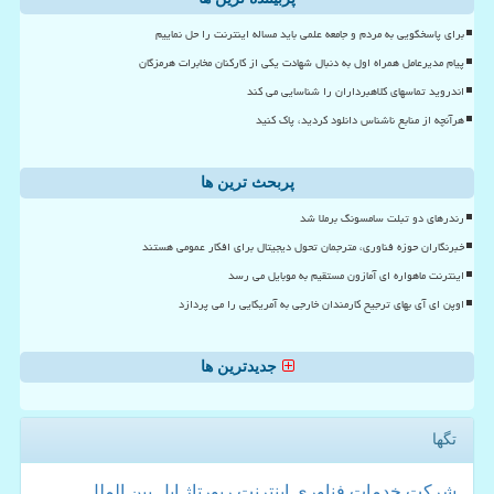
برای پاسخگویی به مردم و جامعه علمی باید مساله اینترنت را حل نماییم
پیام مدیرعامل همراه اول به دنبال شهادت یکی از کارکنان مخابرات هرمزگان
اندروید تماسهای کلاهبرداران را شناسایی می کند
هرآنچه از منابع ناشناس دانلود کردید، پاک کنید
پربحث ترین ها
رندرهای دو تبلت سامسونگ برملا شد
خبرنگاران حوزه فناوری، مترجمان تحول دیجیتال برای افکار عمومی هستند
اینترنت ماهواره ای آمازون مستقیم به موبایل می رسد
اوپن ای آی بهای ترجیح کارمندان خارجی به آمریکایی را می پردازد
جدیدترین ها
تگها
شركت
خدمات
فناوری
اینترنت
رپورتاژ
اپل
بین الملل