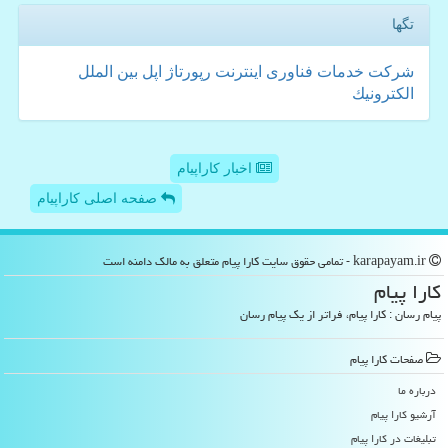
تگها
شركت
خدمات
فناوری
اینترنت
رپورتاژ
اپل
بین الملل
الكترونیك
اخبار کاراپیام
صفحه اصلی کاراپیام
karapayam.ir - تمامی حقوق سایت كارا پیام متعلق به مالک دامنه است
كارا پیام
پیام رسان : کارا پیام، فراتر از یک پیام رسان
صفحات كارا پیام
درباره ما
آرشیو كارا پیام
تبلیغات در كارا پیام