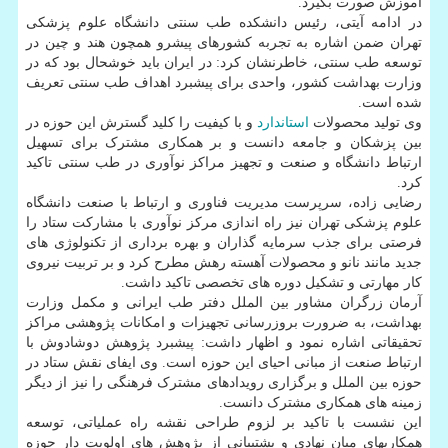
آموزش صورت بگیرد.
در ادامه آیتی، رئیس دانشکده طب سنتی دانشگاه علوم پزشکی
تهران ضمن اشاره به تجربه کشورهای پیشرو همچون هند و چین در
توسعه طب سنتی، خاطرنشان کرد: در ایران باید خوشحال بود که در
وزارت بهداشت کشور، واحدی برای پیشبرد اهداف طب سنتی تعریف
شده است.
وی تولید محصولات
استاندارد
و با کیفیت را کلید گسترش این حوزه در
بین پزشکان و جامعه دانست و بر همکاری مشترک برای تسهیل
ارتباط دانشگاه و صنعت و تجهیز مراکز نوآوری در طب سنتی تاکید
کرد.
رضایی زاده، سرپرست مدیریت فناوری و ارتباط با صنعت دانشگاه
علوم پزشکی تهران نیز راه اندازی مرکز نوآوری با مشارکت ستاد را
فرصتی برای جذب سرمایه گذاران و بهره برداری از تکنولوژی های
جدید مانند نانو و محصولات آهسته رهش مطرح کرد و بر تربیت نیروی
کار مهارتی و تشکیل دوره های تخصصی تاکید داشت.
آرمان زرگران مشاور بین الملل دفتر طب ایرانی و مکمل وزارت
بهداشت، به ضرورت بروزرسانی تجهیزات و امکانات پژوهشی مراکز
تحقیقاتی اشاره نمود و اظهار داشت: پیشبرد پژوهش دوشادوش با
ارتباط صنعت از مبانی احیای این حوزه است. وی ایفای نقش ستاد در
حوزه بین الملل و برگزاری رویدادهای مشترک فرهنگی را نیز از دیگر
زمینه های همکاری مشترک دانست.
این نشست با تاکید بر لزوم طراحی نقشه راه عملیاتی، توسعه
همکاریهای میان نهادی و پشتیبانی از پژوهش های اولویت دار حوزه