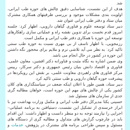
شد.
هدف از این نشست، شناسایی دقیق چالش های حوزه طب ایرانی،
اولویت بندی مشکلات موجود و بررسی ظرفیتهای همکاری مشترک
میان ستاد و دفتر طب ایرانی عنوان شد.
دبیر ستاد توسعه علوم و فناوری گیاهان دارویی، اظهار کرد: جلسه
امروز قدم نخست برای تدوین نقشه راه و عملیاتی سازی راهکارهای
توسعه این حوزه با همکاری دفتر طب ایرانی و مکمل است.
رزمجویی، با اظهار تاسف از بی مهری نسبت به حوزه طب سنتی
تاکید کرد: به نظر می آید تلاشی نرم و ملایم برای محجور نگه داشتن
این حوزه در کشور در حال انجام می باشد.
وی ضمن اشاره به نگاه مثبت و فناورانه دکتر افشین، معاون علمی،
فناوری و اقتصاد دانش بنیان رئیس جمهوری و دکتر سرکار، رییس
مرکز فناوری های راهبردی معاونت علمی، بر نقش این رویکردها در
پیشرفت حوزه گیاهان دارویی و طب سنتی تاکید کرد.
دبیر ستاد، همین طور با اعلان اینکه ضعف در سیاستگذاری های کلان
کشور یکی از چالش های مهم این حوزه است، خواهان مطالبه گری
جدی از سازمان های مسئول شد.
حسینی یکتا مدیرکل دفتر طب ایرانی و مکمل وزارت بهداشت نیز با
ابراز خرسندی از تشکیل این نشست، دستیافتن به برنامه عملیاتی–
اجرایی را نیازمند توجه به دو منظر دانست و اظهار داشت: این اقدام
باید در چارچوب گزارش های متداول و مطالبه گری از دستگاه های
مسئول و سپس طراحی برنامه های مشترک در پژوهش،
خدمات
و