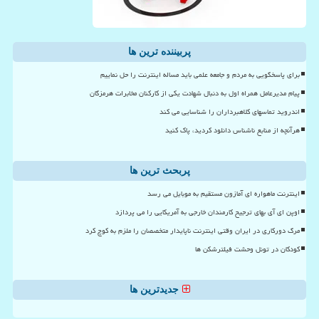
پربیننده ترین ها
برای پاسخگویی به مردم و جامعه علمی باید مساله اینترنت را حل نماییم
پیام مدیرعامل همراه اول به دنبال شهادت یکی از کارکنان مخابرات هرمزگان
اندروید تماسهای کلاهبرداران را شناسایی می کند
هرآنچه از منابع ناشناس دانلود کردید، پاک کنید
پربحث ترین ها
اینترنت ماهواره ای آمازون مستقیم به موبایل می رسد
اوپن ای آی بهای ترجیح کارمندان خارجی به آمریکایی را می پردازد
مرگ دورکاری در ایران وقتی اینترنت ناپایدار متخصصان را ملزم به کوچ کرد
کودکان در تونل وحشت فیلترشکن ها
جدیدترین ها