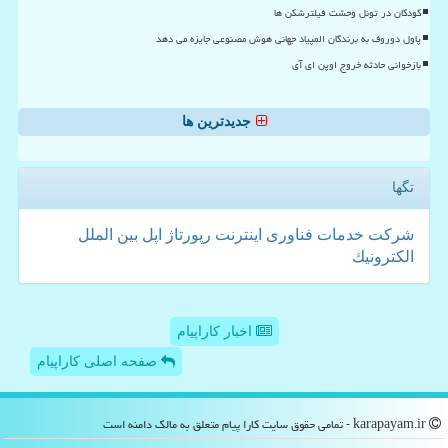
کودکان در تونل وحشت فیلترشکن ها
پاول دوروف به برندگان المپیاد جهانی هوش مصنوعی جایزه می دهد
بازخوانی حادثه خروج اوپن ای آی
جدیدترین ها
تگها
شركت
خدمات
فناوری
اینترنت
رپورتاژ
اپل
بین الملل
الكترونیك
اخبار کاراپیام
صفحه اصلی کاراپیام
karapayam.ir - تمامی حقوق سایت كارا پیام متعلق به مالک دامنه است