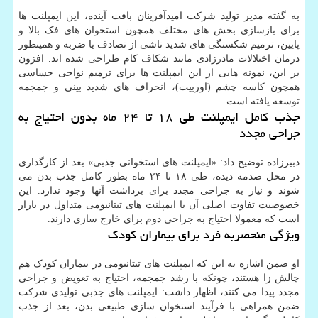
به گفته مدیر تولید شرکت امیدآفرینان بافت آینده، این ایمپلنت ها
برای بازسازی بخش های مختلف همچون استخوان های فک بالا و
پایین، ترمیم شکستگی های شدید ناشی از تصادف یا ضربه و همینطور
درمان اختلالات مادرزادی مانند شکاف کام طراحی شده اند. افزون
بر این، نمونه هایی از این ایمپلنت ها برای ترمیم نواحی حساسی
همچون کاسه چشم (اوربیت)، انحراف های شدید بینی و جمجمه
توسعه یافته است.
جذب کامل ایمپلنت طی ۱۸ تا ۲۴ ماه بدون احتیاج به
جراحی مجدد
دبیرزاده توضیح داد: «ایمپلنت های استخوانی جذبی» بعد از کارگذاری
در محل صدمه دیده، طی ۱۸ تا ۲۴ ماه بطور کامل جذب بدن می
شوند و نیاز به جراحی مجدد برای برداشت آنها وجود ندارد. این
خصوصیت تفاوت اصلی آن با ایمپلنت های تیتانیومی متداول در بازار
است که معمولا احتیاج به جراحی دوم برای خارج سازی دارند.
ویژگی منحصربه فرد برای بیماران کودک
او ضمن اشاره به این که ایمپلنت های تیتانیومی در بیماران کودک هم
چالش زا هستند، چونکه با رشد جمجمه، احتیاج به تعویض و جراحی
مجدد پیدا می کنند، اظهار داشت: ایمپلنت های جذبی تولیدی شرکت
ضمن همراهی با فرآیند استخوان سازی طبیعی بدن، بعد از جذب