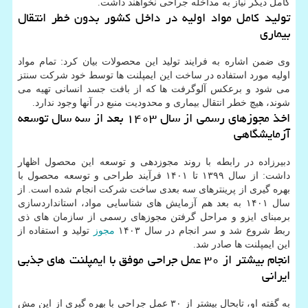
کامل دیگر نیاز به مداخله جراحی نخواهند داشت.
تولید کامل مواد اولیه در داخل کشور بدون خطر انتقال
بیماری
وی ضمن اشاره به فرایند تولید این محصولات بیان کرد: تمام مواد
اولیه مورد استفاده در ساخت این ایمپلنت ها توسط خود شرکت سنتز
می شود و برعکس آلوگرفت ها که از بافت جسد انسانی تهیه می
شوند، هیچ خطر انتقال بیماری و محدودیت منبع در آنها وجود ندارد.
اخذ مجوزهای رسمی از سال ۱۴۰۳ بعد از سه سال توسعه
آزمایشگاهی
دبیرزاده در رابطه با روند مجوزدهی و توسعه این محصول اظهار
داشت: از سال ۱۳۹۹ تا ۱۴۰۱ فرآیند طراحی و توسعه محصول با
بهره گیری از پرینترهای سه بعدی ساخت شرکت انجام شده است. از
سال ۱۴۰۱ به بعد هم آزمایش های شناسایی مواد، استانداردسازی
برمبنای ایزو و مراحل گرفتن مجوزهای رسمی از سازمان های ذی
ربط شروع شد و سر انجام در سال ۱۴۰۳
مجوز
تولید و استفاده از
این ایمپلنت ها صادر شد.
انجام بیشتر از ۳۰ عمل جراحی موفق با ایمپلنت های جذبی
ایرانی
به گفته او، تابحال بیشتر از ۳۰ عمل جراحی با بهره گیری از این مش