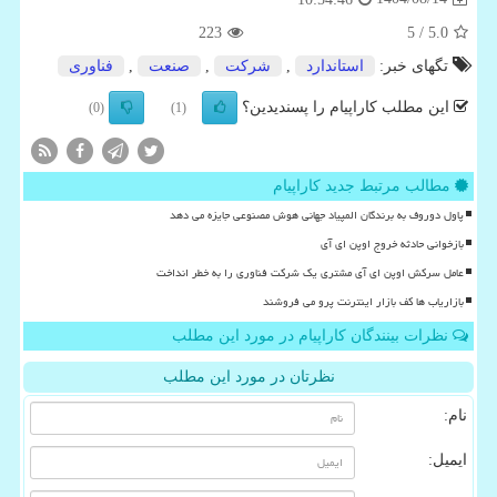
223
/ 5
5.0
تگهای خبر:
استاندارد
,
شركت
,
صنعت
,
فناوری
این مطلب کاراپیام را پسندیدین؟
(0)
(1)
مطالب مرتبط جدید کاراپیام
پاول دوروف به برندگان المپیاد جهانی هوش مصنوعی جایزه می دهد
بازخوانی حادثه خروج اوپن ای آی
عامل سرکش اوپن ای آی مشتری یک شرکت فناوری را به خطر انداخت
بازاریاب ها کف بازار اینترنت پرو می فروشند
نظرات بینندگان کاراپیام در مورد این مطلب
نظرتان در مورد این مطلب
نام:
ایمیل: