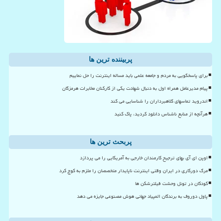
پربیننده ترین ها
برای پاسخگویی به مردم و جامعه علمی باید مساله اینترنت را حل نماییم
پیام مدیرعامل همراه اول به دنبال شهادت یکی از کارکنان مخابرات هرمزگان
اندروید تماسهای کلاهبرداران را شناسایی می کند
هرآنچه از منابع ناشناس دانلود کردید، پاک کنید
پربحث ترین ها
اوپن ای آی بهای ترجیح کارمندان خارجی به آمریکایی را می پردازد
مرگ دورکاری در ایران وقتی اینترنت ناپایدار متخصصان را ملزم به کوچ کرد
کودکان در تونل وحشت فیلترشکن ها
پاول دوروف به برندگان المپیاد جهانی هوش مصنوعی جایزه می دهد