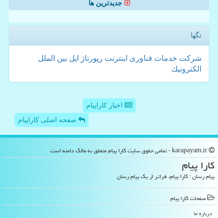
جدیدترین ها
تگها
شركت
خدمات
فناوری
اینترنت
رپورتاژ
اپل
بین الملل
الكترونیك
اخبار کاراپیام
صفحه اصلی کاراپیام
karapayam.ir - تمامی حقوق سایت كارا پیام متعلق به مالک دامنه است
كارا پیام
پیام رسان : کارا پیام، فراتر از یک پیام رسان
صفحات كارا پیام
درباره ما