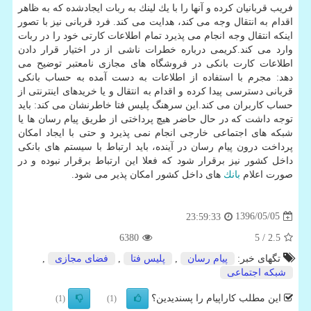
فریب قربانیان كرده و آنها را با یك لینك به ربات ایجادشده كه به ظاهر
اقدام به انتقال وجه می كند، هدایت می كند. فرد قربانی نیز با تصور
اینكه انتقال وجه انجام می پذیرد تمام اطلاعات كارتی خود را در ربات
وارد می كند.كریمی درباره خطرات ناشی از در اختیار قرار دادن
اطلاعات كارت بانكی در فروشگاه های مجازی نامعتبر توضیح می
دهد: مجرم با استفاده از اطلاعات به دست آمده به حساب بانكی
قربانی دسترسی پیدا كرده و اقدام به انتقال و یا خریدهای اینترنتی از
حساب كاربران می كند.این سرهنگ پلیس فتا خاطرنشان می كند: باید
توجه داشت كه در حال حاضر هیچ پرداختی از طریق پیام رسان ها یا
شبكه های اجتماعی خارجی انجام نمی پذیرد و حتی با ایجاد امكان
پرداخت درون پیام رسان در آینده، باید ارتباط با سیستم های بانكی
داخل كشور نیز برقرار شود كه فعلا این ارتباط برقرار نبوده و در
صورت اعلام
بانك
های داخل كشور امكان پذیر می شود.
1396/05/05
23:59:33
6380
/ 5
2.5
تگهای خبر:
پیام رسان
,
پلیس فتا
,
فضای مجازی
,
شبكه اجتماعی
این مطلب کاراپیام را پسندیدین؟
(1)
(1)