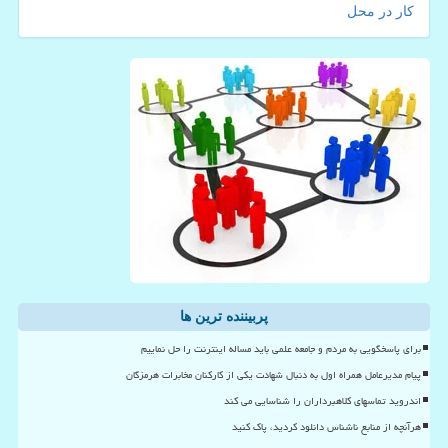
کار در محل
پربیننده ترین ها
برای پاسخگویی به مردم و جامعه علمی باید مساله اینترنت را حل نماییم
پیام مدیرعامل همراه اول به دنبال شهادت یکی از کارکنان مخابرات هرمزگان
اندروید تماسهای کلاهبرداران را شناسایی می کند
هرآنچه از منابع ناشناس دانلود کردید، پاک کنید