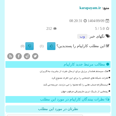
منبع:
karapayam.ir
1404/09/09
08:20:31
212
/ 5
5.0
تگهای خبر:
وب
این مطلب کاراپیام را پسندیدین؟
(0)
(1)
مطالب مرتبط جدید کاراپیام
هک سیستم هشدار برزیل برای ارسال نفرت از بشریت به کاربران
امارات شبکه های اجتماعی را برای این افراد ممنوع کرد
اینستاگرام حساب هایی را که محتوا را می دزدند، جریمه می کند
رونمایی از باریک ترین جاروبرقی مرطوب جهان
نظرات بینندگان کاراپیام در مورد این مطلب
نظرتان در مورد این مطلب