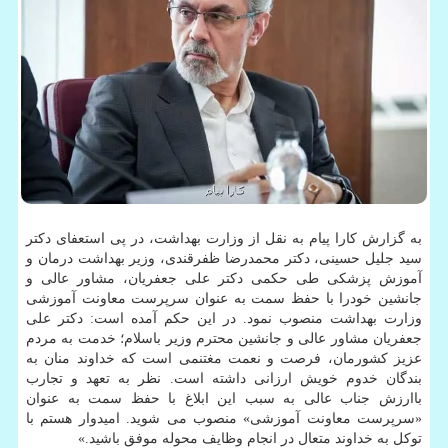
به گزارش کارا پیام به نقل از وزارت بهداشت، در پی استعفای دکتر
سید جلیل حسینی، دکتر محمدرضا ظفرقندی، وزیر بهداشت درمان و
آموزش پزشکی طی حکمی دکتر علی جعفریان، مشاور عالی و
جانشین خودرا با حفظ سمت به عنوان سرپرست معاونت آموزشی
وزارت بهداشت منصوب نمود. در این حکم آمده است: دکتر علی
جعفریان مشاور عالی و جانشین محترم وزیر باسلام؛ خدمت به مردم
عزیز کشورمان، فرصت و نعمت مغتنمی است که خداوند منان به
بندگان خدوم خویش ارزانی داشته است. نظر به تعهد و تجارب
باارزش جناب عالی به سبب این ابلاغ با حفظ سمت به عنوان
«سرپرست معاونت آموزشی» منصوب می شوید. امیدوار هستم با
توکل به خداوند متعال در انجام وظایف محوله موفق باشید.»