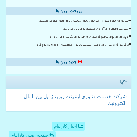
پربحث ترین ها
خبرنگاران حوزه فناوری، مترجمان تحول دیجیتال برای افکار عمومی هستند
اینترنت ماهواره ای آمازون مستقیم به موبایل می رسد
اوپن ای آی بهای ترجیح کارمندان خارجی به آمریکایی را می پردازد
مرگ دورکاری در ایران وقتی اینترنت ناپایدار متخصصان را ملزم به کوچ کرد
جدیدترین ها
تگها
شركت
خدمات
فناوری
اینترنت
رپورتاژ
اپل
بین الملل
الكترونیك
اخبار کاراپیام
صفحه اصلی کاراپیام