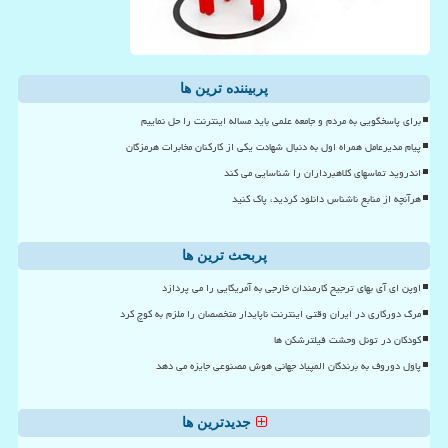
پربیننده ترین ها
برای پاسخگویی به مردم و جامعه علمی باید مساله اینترنت را حل نماییم
پیام مدیرعامل همراه اول به دنبال شهادت یکی از کارکنان مخابرات هرمزگان
اندروید تماسهای کلاهبرداران را شناسایی می کند
هرآنچه از منابع ناشناس دانلود کردید، پاک کنید
پربحث ترین ها
اوپن ای آی بهای ترجیح کارمندان خارجی به آمریکایی را می پردازد
مرگ دورکاری در ایران وقتی اینترنت ناپایدار متخصصان را ملزم به کوچ کرد
کودکان در تونل وحشت فیلترشکن ها
پاول دوروف به برندگان المپیاد جهانی هوش مصنوعی جایزه می دهد
جدیدترین ها