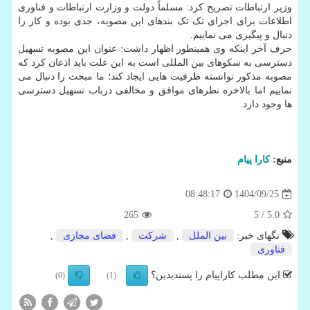
وزیر ارتباطات تصریح کرد: مسلماً دولت و وزارت ارتباطات و فناوری
اطلاعات برای اجرای تک تک بندهای این مصوبه، جدی بوده و کار را
دنبال و پیگیری می نماییم.
حرف آخر اینکه وی همینطور اظهار داشت: عنوان این مصوبه تسهیل
دسترسی به سکوهای بین المللی است به این علت باید اذعان کرد که
مصوبه مذکور توانسته ظرفیت هایی ایجاد کند؛ ما مبحث را دنبال می
نماییم اما بالاخره نظرهای موافق و مخالفی درباب تسهیل دسترسی
ها وجود دارد.
منبع:
كارا پیام
1404/09/25
08:48:17
265
/ 5
5.0
تگهای خبر:
بین الملل
,
شركت
,
فضای مجازی
,
فناوری
این مطلب کاراپیام را پسندیدین؟
(0)
(1)