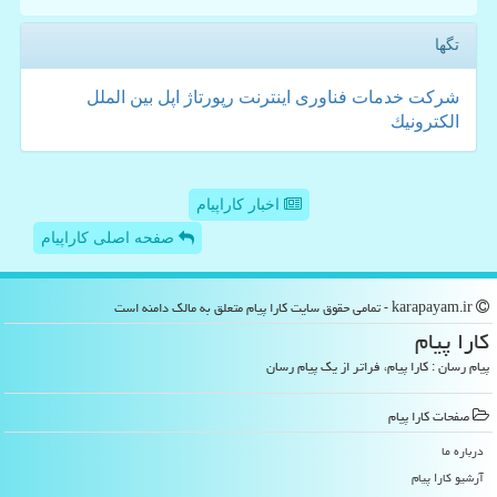
تگها
شركت
خدمات
فناوری
اینترنت
رپورتاژ
اپل
بین الملل
الكترونیك
اخبار کاراپیام
صفحه اصلی کاراپیام
karapayam.ir - تمامی حقوق سایت كارا پیام متعلق به مالک دامنه است
كارا پیام
پیام رسان : کارا پیام، فراتر از یک پیام رسان
صفحات كارا پیام
درباره ما
آرشیو كارا پیام