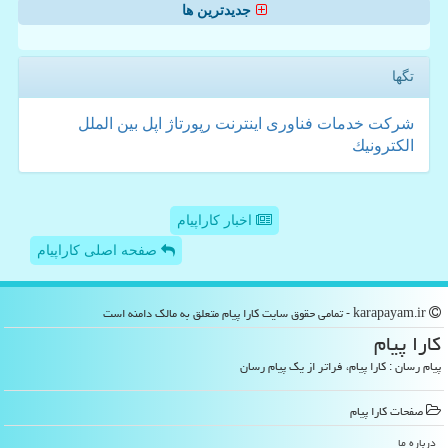
جدیدترین ها
تگها
شركت
خدمات
فناوری
اینترنت
رپورتاژ
اپل
بین الملل
الكترونیك
اخبار کاراپیام
صفحه اصلی کاراپیام
karapayam.ir - تمامی حقوق سایت كارا پیام متعلق به مالک دامنه است
كارا پیام
پیام رسان : کارا پیام، فراتر از یک پیام رسان
صفحات كارا پیام
درباره ما