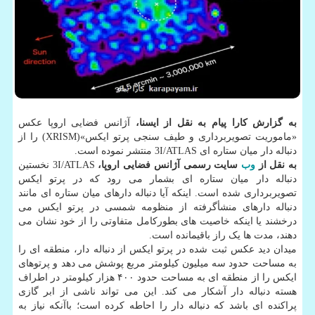
به گزارش کارا پیام به نقل از ایسنا،
آژانس فضایی اروپا عکس
«ماموریت تصویربرداری و طیف سنجی پرتو ایکس»(XRISM) را از
دنباله دار میان ستاره ای 3I/ATLAS منتشر نموده است.
به نقل از
وب
سایت رسمی آژانس فضایی اروپا،
3I/ATLAS نخستین
دنباله دار میان ستاره ای بشمار می رود که در پرتو ایکس
تصویربرداری شده است. اینکه آیا دنباله دارهای میان ستاره ای مانند
دنباله دارهای منشأگرفته از منظومه شمسی در پرتو ایکس می
درخشند یا اینکه خاصیت های بطورکامل متفاوتی را از خود نشان می
دهند، مدت ها یک راز باقیمانده است.
میدان دید عکس ثبت شده در پرتو ایکس از دنباله دار، منطقه ای را
به مساحت حدود سه میلیون کیلومتر مربع پوشش می دهد و پرتوهای
ایکس را از منطقه ای به مساحت حدود ۴۰۰ هزار کیلومتر در اطراف
هسته دنباله دار آشکار می کند. این می تواند ناشی از ابر گازی
پراکنده ای باشد که دنباله دار را احاطه کرده است؛ باآنکه نیاز به