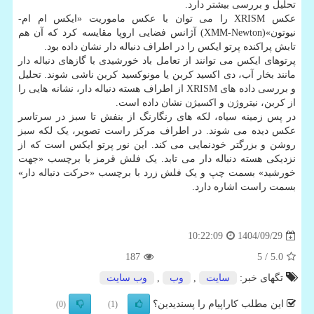
تحلیل و بررسی بیشتر دارد.
عکس XRISM را می توان با عکس ماموریت «ایکس ام ام-
نیوتون»(XMM-Newton) آژانس فضایی اروپا مقایسه کرد که آن هم
تابش پراکنده پرتو ایکس را در اطراف دنباله دار نشان داده بود.
پرتوهای ایکس می توانند از تعامل باد خورشیدی با گازهای دنباله دار
مانند بخار آب، دی اکسید کربن یا مونوکسید کربن ناشی شوند. تحلیل
و بررسی داده های XRISM از اطراف هسته دنباله دار، نشانه هایی را
از کربن، نیتروژن و اکسیژن نشان داده است.
در پس زمینه سیاه، لکه های رنگارنگ از بنفش تا سبز در سرتاسر
عکس دیده می شوند. در اطراف مرکز راست تصویر، یک لکه سبز
روشن و بزرگتر خودنمایی می کند. این نور پرتو ایکس است که از
نزدیکی هسته دنباله دار می تابد. یک فلش قرمز با برچسب «جهت
خورشید» بسمت چپ و یک فلش زرد با برچسب «حرکت دنباله دار»
بسمت راست اشاره دارد.
1404/09/29
10:22:09
187
/ 5
5.0
تگهای خبر:
سایت
,
وب
,
وب سایت
این مطلب کاراپیام را پسندیدین؟
(0)
(1)