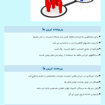
پربیننده ترین ها
برای پاسخگویی به مردم و جامعه علمی باید مساله اینترنت را حل نماییم
اندروید تماسهای کلاهبرداران را شناسایی می کند
هرآنچه از منابع ناشناس دانلود کردید، پاک کنید
دستگاههای اجرائی مکلف به استفاده از پیامرسان های بومی شدند
پربحث ترین ها
مرگ دورکاری در ایران وقتی اینترنت ناپایدار متخصصان را ملزم به کوچ کرد
کودکان در تونل وحشت فیلترشکن ها
پاول دوروف به برندگان المپیاد جهانی هوش مصنوعی جایزه می دهد
بازخوانی حادثه خروج اوپن ای آی