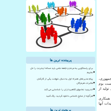
پربیننده ترین ها
برای پاسخگویی به مردم و جامعه علمی باید مساله اینترنت را حل
نماییم
پیام مدیرعامل همراه اول به دنبال شهادت یکی از کارکنان
جمهوری،
مخابرات هرمزگان
یست بوم
ولید از
اندروید تماسهای کلاهبرداران را شناسایی می کند
هرآنچه از منابع ناشناس دانلود کردید، پاک کنید
 همکاری
دات آنها
پربحث ترین ها