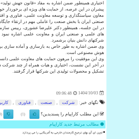
اختیاری همینطور ضمن اشاره به مفاد «قانون جهش تولید»،
پیشران در این عرصه، از حمایت های ویژه ای برخوردار خوا
معاون سیاستگذاری و توسعه معاونت علمی، فناوری و اقت
صنعتی ایران با بخش صنعت را عاملی مهم در ارتقاء جایگا
در این جلسه، همینطور دکتر علیرضا عشوری، رییس سازم
های علمی و صنعتی ایران و معاونت علمی اشاره نمود
شرکتهای دانش بنیان برشمرد.
وی ضمن اشاره به طور خاص به بازسازی و آماده سازی برج 
هوش مصنوعی است.
وی این موفقیت را مرهون حمایت های معاونت علمی دانس
در آخر این نشست، اختیاری و هیات همراه از چند شرکت دان
تشکیل و محصولات تولیدی این شرکتها قرار گرفتند.
1404/10/03
09:06:48
تگهای خبر:
شركت
,
صنعت
,
فناوری
,
كاربر
این مطلب کاراپیام را پسندیدین؟
(0)
(1)
مطالب مرتبط جدید کاراپیام
اوپن ای آی بهای ترجیح کارمندان خارجی به آمریکایی را می پردازد