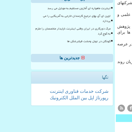
شرکتهای
اینترنت ماهواره ای آمازون مستقیم به موبایل می رسد
 علمی و
اوپن ای آی بهای ترجیح کارمندان خارجی به آمریکایی را می
پردازد
ن پژوهش
مرگ دورکاری در ایران وقتی اینترنت ناپایدار متخصصان را ملزم
ا برای
به کوچ کرد
کودکان در تونل وحشت فیلترشکن ها
در عرصه
جدیدترین ها
ان روند
تگها
شركت
خدمات
فناوری
اینترنت
رپورتاژ
اپل
بین الملل
الكترونیك