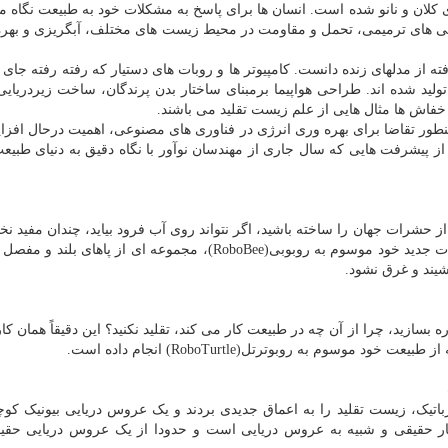
های کلان و نانو شده است. انسان ها برای پاسخ به مشکلات خود به طبیعت نگاه م
ایی های ترمیمی، تحمل و مقاومت در محیط زیست های مختلف، آبگریزی و بهره
 از مدلهای زنده دانست. کامپیوتر ها و روبات های دستیار که رفته رفته جای ا
ولید شده اند. طراحی هواپیما برمبنای ساختار بدن پرندگان، ساخت زیردریایی
 خفاش ها مثال هایی از علم زیست تقلید می باشند.
مینطور تقاضا برای بهره وری انرژی در فناوری های مصنوعی، اهمیت درحال افزای
از پیشرفت هایی که سال جاری از مهندسان نوآور با نگاه دقیق به دنیای طبی
ز حشرات جهان را ساخته باشید، اگر نتواند روی آب فرود بیاید، چندان مفید نخو
به این علت است که دانشمندان دانشگاه هاروارد به ریزربات جدید خود موسوم به روبوبی(RoboBee)، مجموعه ای از پاه
شیند و غرق نشود.
ه بسازید، چرا از آن چه در طبیعت کار می کند، تقلید نکنید؟ این دقیقاً همان 
اتیک، زیست تقلید را به اعماق جدیدی بردند و یک عروس دریایی بیونیک کو
ار حقیقی و شبیه به عروس دریایی است و حدودا از یک عروس دریایی حقی