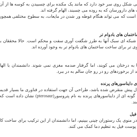
 یک قرص بیضی شکل روی سر خود دارد که مانند یک مکنده برای چسبیدن به کوسه ها از آن
 های دارورسان که به روده می چسبند، الهام گرفته اند.
ده است که می تواند هنگام غوطه ور شدن در مایعات، به سطوح مختلفی همچون
ختمان های بادوام تر
ی شبکه ای سبک آنها به طرز شگفت آوری سفت و محکم است. حالا محققان با ا
 تر برای ساخت ساختمان های بادوام تر به وجود آورده اند.
ا به درختان می کوبند، اما گرفتار صدمه مغزی نمی شوند. دانشمندان با الهام
از برخوردهای رو در رو جان سالم به در ببرد.
 دایناسورهای پرنده
سال پیش منقرض شده باشد، طراحی آن جهت استفاده در فناوری ما بسیار قدیم
بود. با این وجود، تحلیل و بررسی جدیدی از استخوان های گونه ای از دایناسورهای پرنده به نام پتروس
ند.
فیل
در منوی یک رستوران چینی ببینیم، اما دانشمندان از این ترکیب برای ساخت ک
نند پوست فیل به تنظیم دما کمک می کنند.