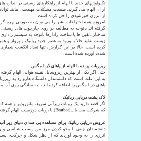
تکنولوژیهای جدید با الهام از راهکارهای زیستی در اندازه 
از آن الهام می گیرند. طبیعت مشکلات مهندسی مانند توان
از انرژی خورشیدی را حل کرده است.
امروزه همه اختراعات بشر را می توان به صورتی بهره گرفته
گرفته اند باتوجه به مطالعه بر روی چارچوب های زیستی ت
ساختار دلفین ها یا ساخت رادارها باتوجه به سیستم راداری
زیست تقلید حالا با ورود به عصر جدید رباتیک و پرواز و ه
کرده است. حالا در این گزارش، تنها تعداد انگشت شماری 
شده، آورده شده است.
ریزربات پرنده با الهام از پاهای دُرنا مگس
حتی اگر یکی از بهترین ریزوسایل نقلیه هوایی الهام گرفته ا
پاهای درنا مگس را اضافه کرده اند تا به سادگی روی آب بن
لاک پشت دریایی رباتیک
اگر قصد دارید یک روبات زیرآبی سریع، مانورپذیر و همه کار
که شرکت بیت بات(Beatbot) با روبات دوزیست الهام گرفته از طبیعت خود موسوم به روبوترتل(RoboTurtle) انجام داده است.
عروس دریایی رباتیک برای مشاهده بی صدای دنیای زیر آب
دانشمندان چینی با محو کردن مرز بین زیست شناسی و رب
انرژی را به وجود آوردند که از نظر شکل و حرکت، بسی