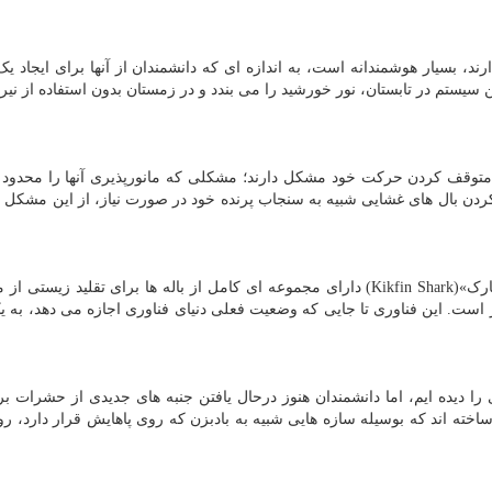
، بسیار هوشمندانه است، به اندازه ای که دانشمندان از آنها برای ایجاد ی
ین سیستم در تابستان، نور خورشید را می بندد و در زمستان بدون استفاده از نی
متوقف کردن حرکت خود مشکل دارند؛ مشکلی که مانورپذیری آنها را محدود 
باز کردن بال های غشایی شبیه به سنجاب پرنده خود در صورت نیاز، از این مشکل
برعکس سایر جِت پک های زیرآبی، جت پک «کیک فین شارک»(Kikfin Shark) دارای مجموعه ای کامل از باله ها برای تقلید ز
است. این فناوری تا جایی که وضعیت فعلی دنیای فناوری اجازه می دهد، به ی
را دیده ایم، اما دانشمندان هنوز درحال یافتن جنبه های جدیدی از حشرات برا
ساخته اند که بوسیله سازه هایی شبیه به بادبزن که روی پاهایش قرار دارد، 