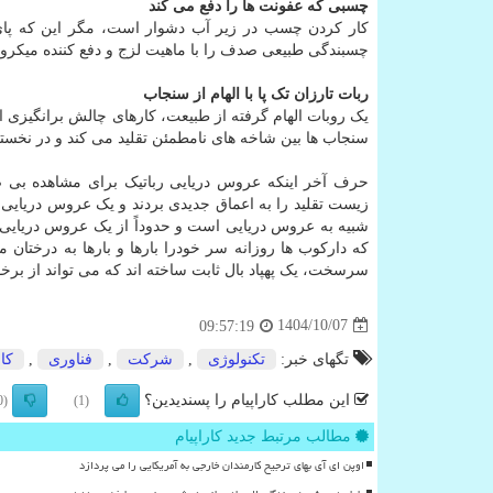
چسبی که عفونت ها را دفع می کند
کار کردن چسب در زیر آب دشوار است، مگر این که پا
چسبندگی طبیعی صدف را با ماهیت لزج و دفع کننده میکروب
ربات تارزان تک پا با الهام از سنجاب
سنجاب ها بین شاخه های نامطمئن تقلید می کند و در نخستی
حرف آخر اینکه عروس دریایی رباتیک برای مشاهده بی ص
زیست تقلید را به اعماق جدیدی بردند و یک عروس دریایی 
شبیه به عروس دریایی است و حدوداً از یک عروس دریایی 
که دارکوب ها روزانه سر خودرا بارها و بارها به درختان م
سرسخت، یک پهپاد بال ثابت ساخته اند که می تواند از برخور
1404/10/07
09:57:19
تگهای خبر:
تكنولوژی
,
شركت
,
فناوری
,
كام
این مطلب کاراپیام را پسندیدین؟
(0)
(1)
مطالب مرتبط جدید کاراپیام
اوپن ای آی بهای ترجیح کارمندان خارجی به آمریکایی را می پردازد