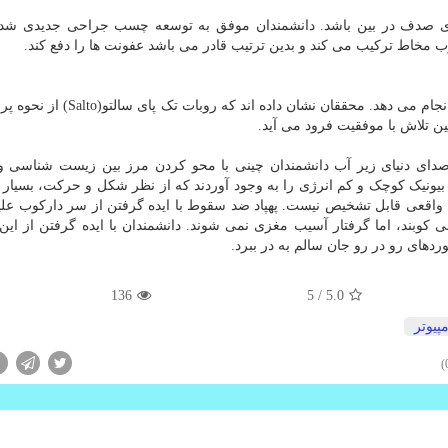
ی صدف در بین باشد. دانشمندان موفق به توسعه چسب جراحی جدیدی شده 
 مخاط ترکیب می کند و بدین ترتیب قادر می باشد عفونت ها را دفع کند.
یک روبات الهام گرفته از طبیعت، کارهای چالش برانگیزی انجام می دهد. محققان نشان
ن تلاش با موفقیت فرود می آید.
دای دنیای زیر آب دانشمندان چینی با محو کردن مرز بین زیست شناسی و 
بیونیک کوچک و کم انرژی را به وجود آوردند که از نظر شکل و حرکت، بسیار 
واقعی قابل تشخیص نیست. پهپاد ضد سقوط با ایده گرفتن از سر دارکوب علی
ی کوبند، اما گرفتار آسیب مغزی نمی شوند. دانشمندان با ایده گرفتن از این 
دهای رو در رو جان سالم به در ببرد.
136
/ 5
5.0
پیوتر