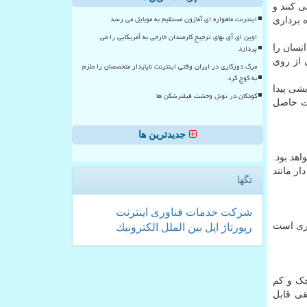
ی کنند و
اینترنت ماهواره ای آمازون مستقیم به موبایل می رسد
 برداری
اوپن ای آی بهای ترجیح کارمندان خارجی به آمریکایی را می
پردازد
نسان را
 از روی
مرگ دورکاری در ایران وقتی اینترنت ناپایدار متخصصان را ملزم
به کوچ کرد
شی پیدا
کودکان در تونل وحشت فیلترشکن ها
عت حاصل
جدیدترین ها
اهد بود.
ای بلند و مفصل دار مانند
تگها
شركت
خدمات
فناوری
اینترنت
کاری است
رپورتاژ
اپل
بین الملل
الكترونیك
چک و کم
قی قابل