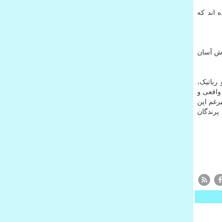
اند که
 داده اند که روبات تک پای سالتو(Salto) از نحوه پرش آسان
رباتیک،
واقعی و
رغم این
پرندگان