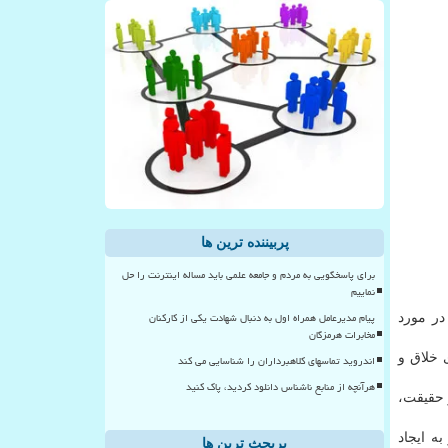
پربیننده ترین ها
برای پاسخگویی به مردم و جامعه علمی باید مساله اینترنت را حل
نماییم
پیام مدیرعامل همراه اول به دنبال شهادت یکی از کارکنان
شتر در مورد
مخابرات هرمزگان
ی خلاق و
اندروید تماسهای کلاهبرداران را شناسایی می کند
هرآنچه از منابع ناشناس دانلود کردید، پاک کنید
 حقیقت،
ه ایجاد
پربحث ترین ها