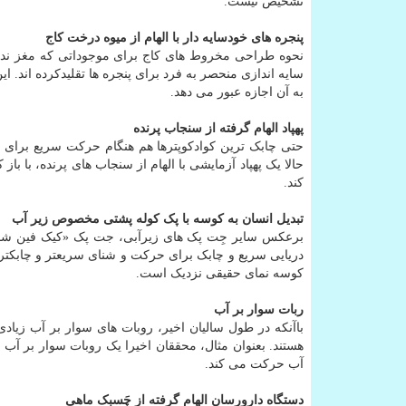
تشخیص نیست.
پنجره های خودسایه دار با الهام از میوه درخت کاج
نحوه طراحی مخروط های کاج برای موجوداتی که مغز ندارند
سایه اندازی منحصر به فرد برای پنجره ها تقلیدکرده اند. ا
به آن اجازه عبور می دهد.
پهپاد الهام گرفته از سنجاب پرنده
حتی چابک ترین کوادکوپترها هم هنگام حرکت سریع برای 
حالا یک پهپاد آزمایشی با الهام از سنجاب های پرنده، با 
کند.
تبدیل انسان به کوسه با پک کوله پشتی مخصوص زیر آب
دریایی سریع و چابک برای حرکت و شنای سریعتر و چابکتر 
کوسه نمای حقیقی نزدیک است.
ربات سوار بر آب
باآنکه در طول سالیان اخیر، روبات های سوار بر آب زیادی 
هستند. بعنوان مثال، محققان اخیرا یک روبات سوار بر آب 
آب حرکت می کند.
دستگاه دارورسان الهام گرفته از چَسبک ماهی