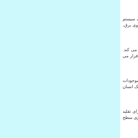
ک سیستم
روی برق،
می کند.
 فرار می
یستی از موجودات
ک انسان
ی تقلید
روی سطح