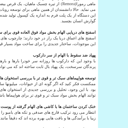
ماهی رمورا(Remora) از تیره چسبک ماهیان،
می نماید. حالا دانشمندان از همین ماهی برای توسعه روبات
این دستگاه از یک پلت فرم به اندازه یک کپسول تولید ش
گوارش انسان بچسبد.
اسفنج های دریایی الهام بخش مواد فوق العاده قوی برای سا
اسفنج های اعماق دریا یک راز در خود دارند؛ چارچوب ها
این موجودات، ساختار جدیدی را برای ساخت مواد بسیار قوی
پهپاد ضد سقوط با الهام از سر دارکوب
با وجود این که دارکوب ها روزانه سر خودرا بارها و باره
پرندگان سرسخت، یک پهپاد بال ثابت ساخته اند که می تواند 
توسعه هواپیماهای سبک تر و قوی تر با بررسی استخوان های
ممکنست فکر کنید که اگر گونه ای از حیوانات، میلیونها 
توانند الهام بخش مواد سبک تر و قوی تر برای هواپیماها باش
خنک کردن ساختمان ها با کاشی های الهام گرفته از پوست 
انتظار می رود ترکیب قارچ های صدفی و تکه های بامبو را 
زیبا با برآمدگی ها و بافت هایی بهره برده اند که دقیقاً ما