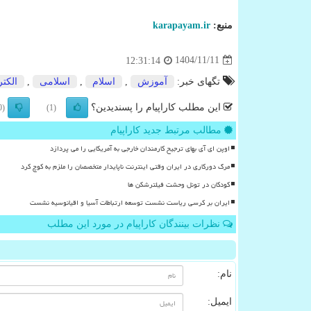
منبع:
karapayam.ir
1404/11/11
12:31:14
تگهای خبر:
آموزش
,
اسلام
,
اسلامی
,
الكتر
این مطلب کاراپیام را پسندیدین؟
(0)
(1)
مطالب مرتبط جدید کاراپیام
اوپن ای آی بهای ترجیح کارمندان خارجی به آمریکایی را می پردازد
مرگ دورکاری در ایران وقتی اینترنت ناپایدار متخصصان را ملزم به کوچ کرد
کودکان در تونل وحشت فیلترشکن ها
ایران بر کرسی ریاست نشست توسعه ارتباطات آسیا و اقیانوسیه نشست
نظرات بینندگان کاراپیام در مورد این مطلب
نام:
ایمیل: