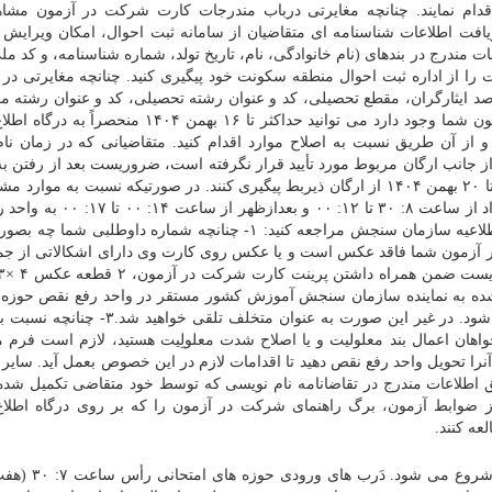
قدام نمایند. چنانچه مغایرتی درباب مندرجات کارت شرکت در آزمون مشا
ریافت اطلاعات شناسنامه ای متقاضیان از سامانه ثبت احوال، امکان ویرایش 
ات مندرج در بندهای (نام خانوادگی، نام، تاریخ تولد، شماره شناسنامه، و کد م
 از اداره ثبت احوال منطقه سکونت خود پیگیری کنید. چنانچه مغایرتی در 
 در بندهای (سهمیه ۲۵ درصد ایثارگران، سهمیه ۵ درصد ایثارگران، مقطع تحصیلی، کد و عنوان رشته تحصیلی، کد و عنوان ر
کد و عنوان رشته محل دوم و بومی) کارت شرکت در آزمون شما وجود دارد می توانید حداکثر تا ۱۶ بهمن
 آن طریق نسبت به اصلاح موارد اقدام کنید. متقاضیانی که در زمان نا
از جانب ارگان مربوط مورد تأیید قرار نگرفته است، ضروریست بعد از رفتن 
ویرایش اطلاعات و اصلاح سهمیه، عدم تأیید سهمیه خودرا تا ۲۰ بهمن ۱۴۰۴ از ارگان ذیربط پیگیری کنند. در صورتیکه نسبت به
معترض هستید ضروریست در روز چهارشنبه ۱۵ بهمن بامداد از ساعت ۸: ۳۰ تا
حوزه مربوطه بر مبنای آدرس مندرج در جدول شماره ۲ اطلاعیه سازمان سنجش مراجعه کنید: ۱- چنانچه شماره داو
.۲- چنانچه کارت شرکت در آزمون شما فاقد عکس است و یا عکس روی کارت وی دارای اشکالاتی از ج
شده به نماینده سازمان سنجش آموزش کشور مستقر در واحد رفع نقص حوزه
مراجعه کنید و موضوع را پیگیری کرده تا مشکل برطرف شود. در غیر این صورت به عنوان متخ
اهان اعمال بند معلولیت و یا اصلاح شدت معلولِیت هستید، لازم است فر
را تحویل واحد رفع نقص دهید تا اقدامات لازم در این خصوص بعمل آید. سایر 
اطلاعات مندرج در تقاضانامه نام نویسی که توسط خود متقاضی تکمیل شده
ز ضوابط آزمون، برگ راهنمای شرکت در آزمون را که بر روی درگاه اطلا
ه کنند.
فرایند برگزاری آزمون رأس ساعت ۸: ۰۰ (هشت) با