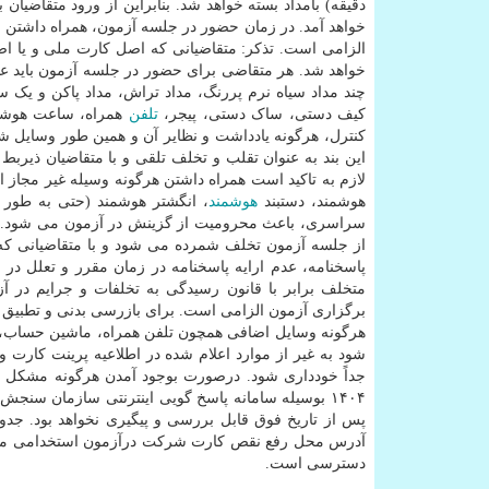
دقیقه) بامداد بسته خواهد شد. بنابراین از ورود متقاضیا
خواهد آمد. در زمان حضور در جلسه آزمون، همراه داشتن
الزامی است. تذکر: متقاضیانی که اصل کارت ملی و یا اص
خواهد شد. هر متقاضی برای حضور در جلسه آزمون باید ع
چند مداد سیاه نرم پررنگ، مداد تراش، مداد پاکن و یک س
کیف دستی، ساک دستی، پیجر،
تلفن
همراه، ساعت هوشمن
کنترل، هرگونه یادداشت و نظایر آن و همین طور وسایل شخ
این بند به عنوان تقلب و تخلف تلقی و با متقاضیان ذیرب
لازم به تاکید است همراه داشتن هرگونه وسیله غیر مجاز 
هوشمند، دستبند
هوشمند
، انگشتر هوشمند (حتی به طور 
سراسری، باعث محرومیت از گزینش در آزمون می شود. خا
از جلسه آزمون تخلف شمرده می شود و با متقاضیانی که 
پاسخنامه، عدم ارایه پاسخنامه در زمان مقرر و تعلل در ا
متخلف برابر با قانون رسیدگی به تخلفات و جرایم در
برگزاری آزمون الزامی است. برای بازرسی بدنی و تطبیق ع
هرگونه وسایل اضافی همچون تلفن همراه، ماشین حساب، 
شود به غیر از موارد اعلام شده در اطلاعیه پرینت کارت
دسترسی است.