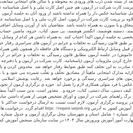
ن بعد از بسته شدن دَرب های ورودی به محوطه و یا سالن های امتحانی ممانعت
 پرینت کارت شرکت در آزمون، هم چنین اصل کارت ملی و یا اصل شناسنامه 
ل شناسنامه عکس دار را همراه نداشته باشند از ورود آنان به جلسه آزمون 
لاوه بر پرینت کارت شرکت در آزمون، اصل کارت ملی و یا اصل شناسنامه ع
نجاق و یا سوزن به همراه داشته باشد. متقاضیان باید از آوردن وسایل اضاف
د، دستبند هوشمند، انگشتر هوشمند، بی سیم، کتاب، جزوه، ماشین حساب
صی به جلسه آزمون اکیداً اجتناب کنند. به همراه داشتن هر کدام از وسایل م
ط بر طبق قانون رسیدگی به تخلفات و جرایم در آزمون های سراسری رفتار خو
از قبیل وسایل ارتباط الکترونیکی و دستگاه های حافظه دار همچون تلفن همرا
خاموش) در جلسه آزمون مطابق قانون رسیدگی به تخلفات و جرائم در آز
رج کردن ملزومات آزمون (پاسخنامه، کارت شرکت در آزمون و یا دفترچه 
مبادرت به این تخلف کنند طبق ضوابط رفتار خواهد شد. مخدوش کردن و پا
رایه مدارک امتحانی ماهیتاً از مصادیق تخلّف و تقلّب شمرده می شود و با م
 آزمون های سراسری رسیدگی و برخورد خواهد شد. رعایت پوشش اسلامی 
کس با فرد متولی همکاری لازم را بعمل آید. حوزه ی برگزاری آزمون از تحوی
کیف دستی، ساک دستی، کتاب، جزوه و... معذور است، بدین سبب اکیداً س
 و برگ راهنمای شرکت در آزمون و اوراق تشخیص هویتی از همراه داشتن سای
۱۴۰۴ بوسیله سامانه پاسخ گویی اینترنتی سازمان سنجش آموزش کشور به آدرس ttps: //request.sanjesh.org
آدرس محل رفع نقص کارت شرکت درآزمون استخدامی مهارت آموز آموزش وپرورش سال ۱۴۰۴ در سایت سازمان 