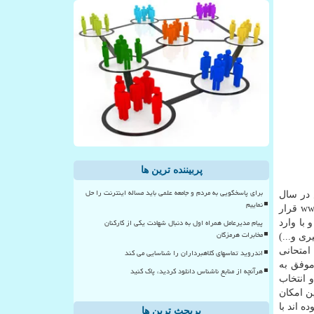
پربیننده ترین ها
برای پاسخگویی به مردم و جامعه علمی باید مساله اینترنت را حل
در سال
نماییم
۱۴۰۴ از روز دوشنبه ۱۳ بهمن برای مشاهده و پرینت بر روی درگاه اطلاع رسانی سازمان سنجش آموزش کشور به آدرس www.sanjesh.org قرار
پیام مدیرعامل همراه اول به دنبال شهادت یکی از کارکنان
با وارد
مخابرات هرمزگان
ری و...)
امتحانی
اندروید تماسهای کلاهبرداران را شناسایی می کند
موفق به
هرآنچه از منابع ناشناس دانلود کردید، پاک کنید
 انتخاب
ن امکان
 اند با
پربحث ترین ها