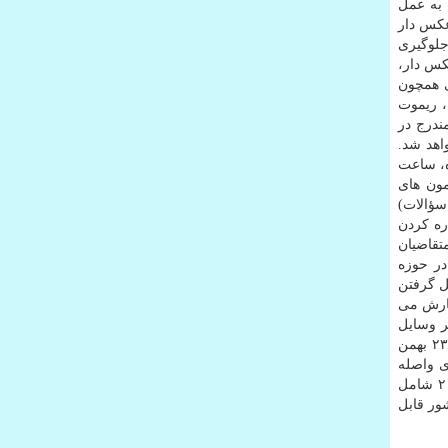
 به عمل
عکس دار
جلوگیری
کس دار،
ی همچون
، ریموت
ندرج در
اهد شد.
ه، ساعت
مون های
سؤالات)
ره کردن
تقاضیان
در حوزه
ل گرفتن
فارش می
ر وسایل
جداً خودداری شود. درصورت بوجود آمدن هرگونه مشکل در پروسه برگزاری آزمون، لازم است نسبت به ارسال درخواست حداکثر تا ۲۳ بهمن
h اقدام گردد. درخواست های واصله
پس از تاریخ فوق قابل بررسی و پیگیری نخواهد بود. جدول شماره ۱ شامل استان و شهرستان محل برگزاری آزمون و جدول شماره ۲ شامل
سنجش آموزش کشور قابل