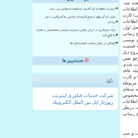
هده شد،
اینترنت ماهواره ای آمازون مستقیم به موبایل می رسد
اطلاعات
لی) کارت
اوپن ای آی بهای ترجیح کارمندان خارجی به آمریکایی را می
پردازد
اطلاعات
شته محل اول،
مرگ دورکاری در ایران وقتی اینترنت ناپایدار متخصصان را ملزم
 ۱۴۰۴ منحصراً به درگاه اطلاع رسانی
به کوچ کرد
م نویسی
کودکان در تونل وحشت فیلترشکن ها
به قسمت
 موارد مشروح ذیل
 ۱۲: ۰۰ و بعدازظهر از ساعت ۱۴: ۰۰ تا ۱۷: ۰۰ به واحد رفع نقص
جدیدترین ها
طلبی شما چه بصورت عددی
مله: فاقد
مُهر، واضح نبودن عکس و یا اشتباه عکس است که ضروریست ضمن همراه داشتن پرینت کارت شرکت در آزمون، ۲ قطعه عکس ۴ ×۳ و کارت
تگها
 مربوطه
لف تلقی خواهید شد.۳- چنانچه نسبت به بندهای
شركت
خدمات
فناوری
اینترنت
م مخصوص
اطلاعات
رپورتاژ
اپل
بین الملل
الكترونیك
، درنظر
ع رسانی
مداد شروع می شود. دَرب های ورودی حوزه های امتحانی رأس ساعت ۷: ۳۰ (هفت و سی