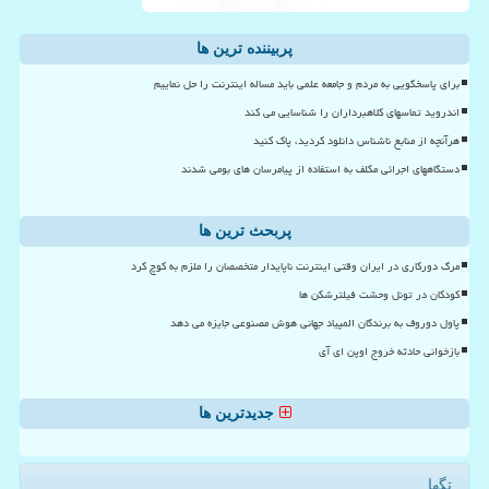
پربیننده ترین ها
برای پاسخگویی به مردم و جامعه علمی باید مساله اینترنت را حل نماییم
اندروید تماسهای کلاهبرداران را شناسایی می کند
هرآنچه از منابع ناشناس دانلود کردید، پاک کنید
دستگاههای اجرائی مکلف به استفاده از پیامرسان های بومی شدند
پربحث ترین ها
مرگ دورکاری در ایران وقتی اینترنت ناپایدار متخصصان را ملزم به کوچ کرد
کودکان در تونل وحشت فیلترشکن ها
پاول دوروف به برندگان المپیاد جهانی هوش مصنوعی جایزه می دهد
بازخوانی حادثه خروج اوپن ای آی
جدیدترین ها
تگها