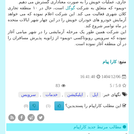
جاری، عملیات خویش را به صورت معناداری گسترش می دهیم.
«ویمو» که متعلق به شرکت
گوگل
است، حال در ۱۰ منطقه تجاری
کلان شهری فعالیت می کند. این شرکت اعلام نموده که می خواهد
آزمایش خودرو های خودران خویش را در این چهار شهر ایالات متحده
در ماه نوامبر شروع کند.
این شرکت همین طور یک مرحله آزمایشی را در شهر میامی آغاز
نموده که سرویس روبوتاکسی «ویمو» از ژانویه پذیرش مسافران را
در آن منطقه آغاز نموده است.
منبع:
كارا پیام
1404/12/06
16:41:40
83
/ 5
5.0
تگهای خبر:
اپل
,
اپلیكیشن
,
خدمات
,
سرویس
این مطلب کاراپیام را پسندیدین؟
(0)
(1)
مطالب مرتبط جدید کاراپیام