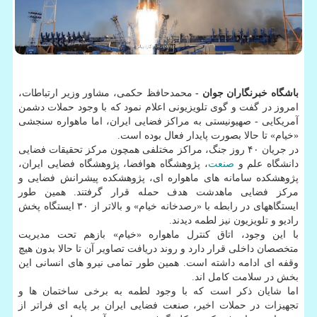
باشگاه خبرنگاران جوان -
محمدحافظ حکمی، مشاور وزیر ارتباطات،
امروز در گفت و گوی تلویزیونی اعلام نمود که با وجود حملات دشمن
آمریکایی - صهیونیستی به مراکز فضایی ایران، اما ماهواره سنجشی
«خیام» تا حالا بصورت پایدار فعال بوده است.
در جریان ۴۰ روز جنگ، مراکز مختلفی همچون مرکز تحقیقات فضایی
دانشگاه علم و
صنعت
، پژوهشگاه هوافضا، پژوهشگاه فضایی ایران،
پژوهشکده سامانه های ماهواره ای، پژوهشکده پیشرانش فضایی و
مرکز فضایی ماهدشت هدف حمله قرار گرفتند. همین طور
ایستگاههای در رابطه با «رصدخانه خیام» و بالاتر از ۳۰ ایستگاه پخش
رادیو و تلویزیون نیز لطمه دیدند.
با این وجود، اتاق کنترل ماهواره «خیام» بازهم تحت مدیریت
متخصصان داخلی قرار دارد و روند دریافت تصاویر آن تا حالا بدون هیچ
وقفه ای ادامه داشته است. همین طور تمامی نیرو های انسانی این
بخش در سلامت کامل اند.
اما شایان ذکر است که با وجود لطمه به برخی ساختمان ها و
تجهیزات در حملات اخیر، صنعت فضایی ایران بر پایه ای فراتر از