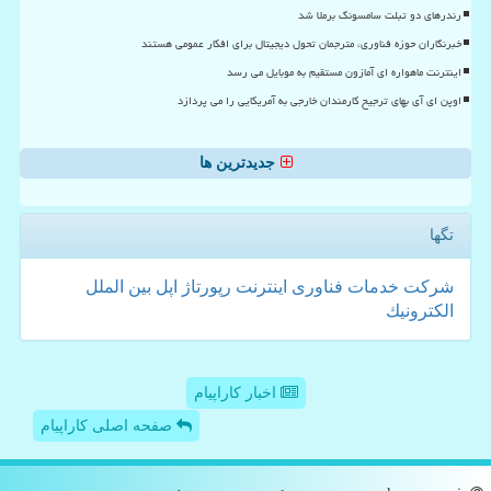
رندرهای دو تبلت سامسونگ برملا شد
خبرنگاران حوزه فناوری، مترجمان تحول دیجیتال برای افکار عمومی هستند
اینترنت ماهواره ای آمازون مستقیم به موبایل می رسد
اوپن ای آی بهای ترجیح کارمندان خارجی به آمریکایی را می پردازد
جدیدترین ها
تگها
شركت
خدمات
فناوری
اینترنت
رپورتاژ
اپل
بین الملل
الكترونیك
اخبار کاراپیام
صفحه اصلی کاراپیام