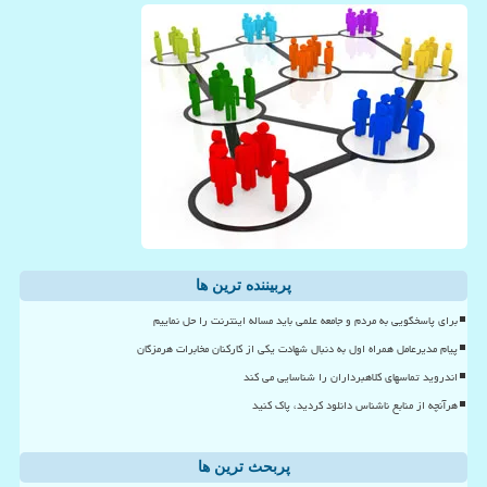
پربیننده ترین ها
برای پاسخگویی به مردم و جامعه علمی باید مساله اینترنت را حل نماییم
پیام مدیرعامل همراه اول به دنبال شهادت یکی از کارکنان مخابرات هرمزگان
اندروید تماسهای کلاهبرداران را شناسایی می کند
هرآنچه از منابع ناشناس دانلود کردید، پاک کنید
پربحث ترین ها