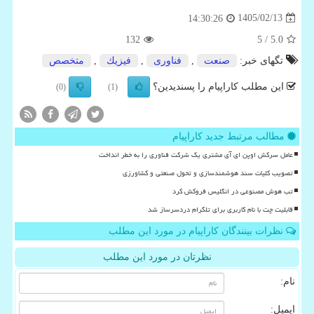
1405/02/13
14:30:26
132
/ 5
5.0
تگهای خبر:
صنعت
,
فناوری
,
فیزیك
,
متخصص
این مطلب کاراپیام را پسندیدین؟
(0)
(1)
مطالب مرتبط جدید کاراپیام
عامل سرکش اوپن ای آی مشتری یک شرکت فناوری را به خطر انداخت
تصویب کلیات سند هوشمندسازی و تحول صنعتی و کشاورزی
تب هوش مصنوعی در انگلیس فروکش کرد
قابلیت چت با نام کاربری برای تلگرام دردسرساز شد
نظرات بینندگان کاراپیام در مورد این مطلب
نظرتان در مورد این مطلب
نام:
ایمیل: