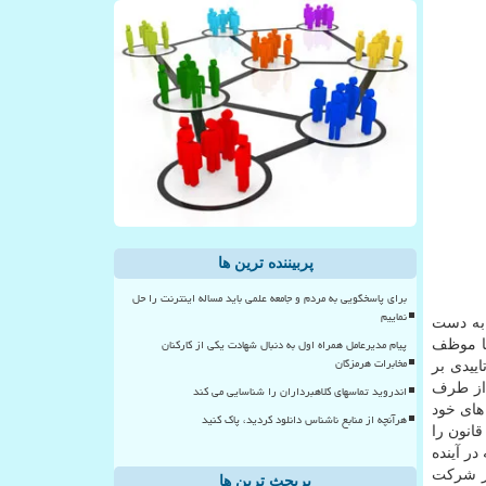
پربیننده ترین ها
برای پاسخگویی به مردم و جامعه علمی باید مساله اینترنت را حل
نماییم
ر به دست
پیام مدیرعامل همراه اول به دنبال شهادت یکی از کارکنان
یا موظف
مخابرات هرمزگان
ییدی بر
 از طرف
اندروید تماسهای کلاهبرداران را شناسایی می کند
 های خود
هرآنچه از منابع ناشناس دانلود کردید، پاک کنید
انون را
یرانه در آینده
ار شرکت
پربحث ترین ها