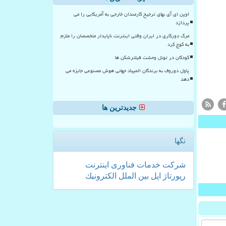
اوپن ای آی بهای ترجیح کارمندان خارجی به آمریکایی را می
پردازد
مرگ دورکاری در ایران وقتی اینترنت ناپایدار متخصصان را ملزم
به کوچ کرد
کودکان در تونل وحشت فیلترشکن ها
پاول دوروف به برندگان المپیاد جهانی هوش مصنوعی جایزه می
دهد
جدیدترین ها
تگها
شركت
خدمات
فناوری
اینترنت
رپورتاژ
اپل
بین الملل
الكترونیك