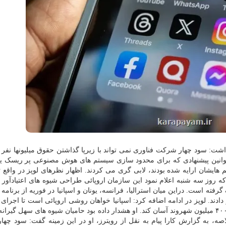
ار داشت: سود چهار شرکت فناوری نمی تواند با زیرپا گذاشتن حقوق میلیونها نف
بل قوانین پیشنهادی که برای محدود سازی سیستم های هوش مصنوعی پر ریسک 
هایشان ارایه شده بودند، لابی گری می کردند. اظهار نظرهای لوپز در واقع تا
 روز سه شنبه اعلام نمود این سازمان اروپائی طراحی شیوه های اعتیادآور
فته است. دراین میان استرالیا، فرانسه، یونان و اسپانیا در فوریه از برنامه
ند. لوپز در ادامه اضافه کرد: اسپانیا خواهان روشی اروپائی است تا اجرای ق
نه بر طبق کشور به کشور بلکه در اتحادیه اروپا با بالاتر از ۴۰۰ میلیون شهروند آسان کند. او هشدار داده بود حامیان شیوه های سهل گ
صه، به گزارش کارا پیام به نقل از رویترز، او در این زمینه گفت: سود چه