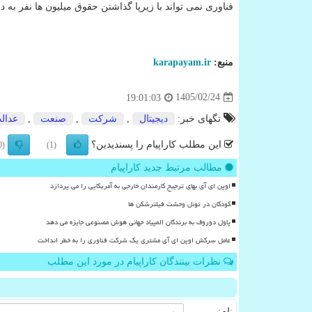
فناوری نمی تواند با زیرپا گذاشتن حقوق میلیون ها نفر به د
منبع:
karapayam.ir
1405/02/24
19:01:03
تگهای خبر:
دیجیتال
,
شركت
,
صنعت
,
عدال
این مطلب کاراپیام را پسندیدین؟
(0)
(1)
مطالب مرتبط جدید کاراپیام
اوپن ای آی بهای ترجیح کارمندان خارجی به آمریکایی را می پردازد
کودکان در تونل وحشت فیلترشکن ها
پاول دوروف به برندگان المپیاد جهانی هوش مصنوعی جایزه می دهد
عامل سرکش اوپن ای آی مشتری یک شرکت فناوری را به خطر انداخت
نظرات بینندگان کاراپیام در مورد این مطلب
نام: