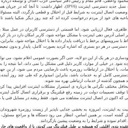
نا، محمود واعظی، قائم مقام و رئیس دفتر سیاسی حزب اعتدال و توسعه درباره 
اینترنت بر روی نسل قدیم (IPV4) و تبعات عدم اتصال به نسل جدید دسترسی اینترنت (IPV6)، اظهار داشت: تا آنجا
یت اتصال اینترنت به شرایط قبل از اختلال و قطعی بازگردد، البته مسئولا
ه های خود از مردم درخواست کرده اند که چند روز دیگر شکیبا باشند تا
اهری، فعال ارزیابی شود، اما قسمتی از دسترسی کاربران در عمل مبتلا به
 اصلی آدرس دهی اینترنت با مشکل مواجه شود، کاربر امکان دارد در باز کر
ط با سرویسهای برخط یا دریافت پایدار داده ها با اختلال مواجه شود، بنابرای
سترسی در هر دو بستری که اشاره کردید بصورت کامل، پایدار و بدون تبعیض
سازی در هر یک از این دو لایه، حتی اگر بصورت عمومی اعلام نشود، می توان
ده شود. در خیلی از موارد، کاربر دلیل فنی مشکل را نمی داند، اما نتیجه را 
، یا اختلال در ارتباطات روزمره باعث نارضایتی مردم می شود، از ین جه
 دسترسی کامل او به خدمات باشد، بنابراین امیدوارم که طی چند روز آینده
ند همچون گذشته از خدمات ارتباطی بهره مند شوند.
حافل مختلف نگرانی ها درباره ی استمرار مشکلات اینترنت افزایش پیدا کر
 یا توقف تصمیمات دولت در زمینه رفع فیلترینگ و برقراری اتصال کامل اینترن
الی که اکنون در اتصال اینترنت مشاهده می شود، فقط ریشه در مسایل فنی یا 
ت به اینترنت، امروزه به بخشی جدایی ناپذیر از زیست روزمره شهروندان،
ل گشته است، بر همین اساس، انتظار می رود دستگاه ها و مراجع مسئول، با
دام نموده و شرایط را به وضعیت پیشین بازگردانند.
قیده بنده، اقلیتی که همیشه بر طبل فیلترینگ می کوبند، یا از واقعیت های جا