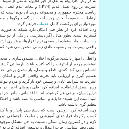
به گزارش کارا پیام به نقل از خبر آنلاین، به نقل از سیت
ریاست محترم جمهوری و مجموعه دولت آن بوده است که وضع
ارتباطات، خصوصاً بخش زیرساخت، در گفت وگوها و مصاحب
موردنیاز برای برگشت کامل
خدمات
فراهم گردد.
وی، اضافه کرد: از نظر فنی امکان دارد شبکه به صورت ظ
گسترده است. بطور مثال، اگر دسترسی در یکی از دو بستر
وب
سایت ها، استفاده از بعضی نرم افزارها، برقراری ارتبا
واقعی اینترنت به وضعیت عادی زمانی محقق می شود که د
باشد.
واعظی، اظهار داشت: هرگونه اختلال، مسدودسازی یا محدود
استفاده مردم از اینترنت را کم کند و باعث نارضایتی گستر
احساس می کند. کندی، قطع و وصل، باز نشدن برخی خدمات
تصمیم گیری و ارزیابی باید تجربه واقعی کاربر و امکان
اینترنت به شرایط عادی و پیشین خود بازگردد و مردم بتوان
وزیر اسبق ارتباطات، اضافه کرد: طی روزهای اخیر، در م
دراین میان، برخی هم کوشیده اند با اقداماتی، مانع اجرا
امید است این شنیده ها پایه و اساسی نداشته باشد و اختل
تنظیم گری داشته باشد.
وی، اضافه کرد: روشن است که دسترسی پایدار و با کیفی
کسب وکارها، فرایندهای آموزشی و تعاملات اجتماعی تبدی
لازم و در کمترین زمان ممکن، نسبت به حل مشکل موجود اق
رئیس دفتر سیاسی حزب اعتدال و توسعه، اضافه کرد:
به ع