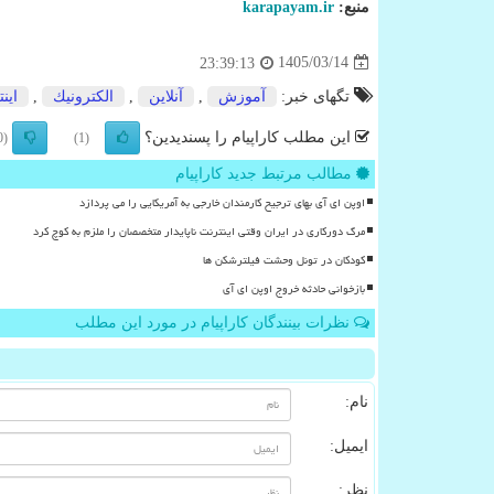
منبع:
karapayam.ir
1405/03/14
23:39:13
تگهای خبر:
آموزش
,
آنلاین
,
الكترونیك
,
این
این مطلب کاراپیام را پسندیدین؟
(0)
(1)
مطالب مرتبط جدید کاراپیام
اوپن ای آی بهای ترجیح کارمندان خارجی به آمریکایی را می پردازد
مرگ دورکاری در ایران وقتی اینترنت ناپایدار متخصصان را ملزم به کوچ کرد
کودکان در تونل وحشت فیلترشکن ها
بازخوانی حادثه خروج اوپن ای آی
نظرات بینندگان کاراپیام در مورد این مطلب
نام:
ایمیل:
نظر: