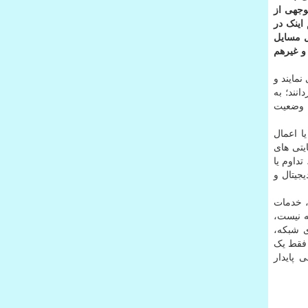
وجهی از
اینک در
حل مسایل
و غیرهم
مایند و
نند؛ به
 وضعیت
ا اعمال
یتی های
داوم یا
جیتال و
 خدمات
ه نیست،
ی شبکه،
 فقط یک
 پایدار