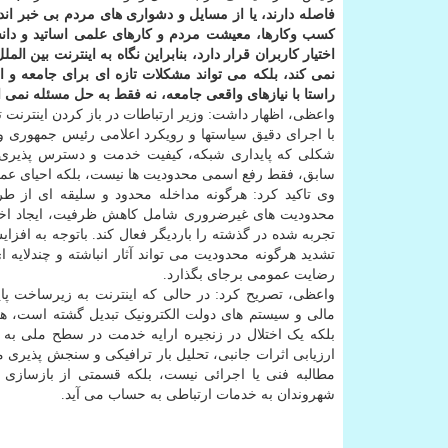
فاصله دارند، یا از مسایل و دشواری های مردم بی خبر ان
کسب وکارها، معیشت مردم و کارهای علمی اساتید و دانش
اختیار کاربران قرار دارد، بنابراین نگاه به اینترنت بین 
نمی کند، بلکه می تواند مشکلات تازه ای برای جامعه و 
راستا با نیازهای واقعی جامعه، نه فقط به حل مسئله نمی ا
واعظی، اظهار داشت: وزیر ارتباطات در باز کردن اینترنت 
با اجرای دقیق سیاستها و رویکرد اعلامی رئیس جمهوری و
شکلی که پایداری شبکه، کیفیت خدمت و دسترس پذیری
سابق، فقط رفع اسمی محدودیت ها نیست، بلکه احیای عم
وی تاکید کرد: هرگونه مداخله محدود و سلیقه ای از ط
محدودیت های غیرضروری شامل کاهش ظرفیت، ایجاد اختلا
تجربه شده در گذشته را باردیگر فعال کند. باتوجه به اف
تشدید هرگونه محدودیت می تواند آثار انباشته و چندلایه
رضایت عمومی برجای بگذارد.
واعظی، تصریح کرد: در حالی که اینترنت به زیرساخت پا
مالی و سیستم های دولت الکترونیک تبدیل گشته است، ه
بلکه یک اختلال در زنجیره ارایه خدمت در سطح ملی به 
ارزیابی اثرات جانبی، تحلیل بار ترافیکی و سنجش پذیری 
مطالبه فنی یا اجرائی نیست، بلکه قسمتی از بازسازی 
شهروندان به خدمات ارتباطی به حساب می آید.