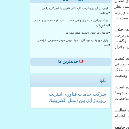
ی اتصال
 که در جریان هستم، نظر
اوپن ای آی بهای ترجیح کارمندان خارجی به آمریکایی را می
ن وزارت
پردازد
 مقدمات
مرگ دورکاری در ایران وقتی اینترنت ناپایدار متخصصان را ملزم
به کوچ کرد
 اختلال
کودکان در تونل وحشت فیلترشکن ها
دن برخی
پاول دوروف به برندگان المپیاد جهانی هوش مصنوعی جایزه می
ن، برگشت
دهد
 برقرار
د کیفیت
جدیدترین ها
به روشنی
ت، ملاک
، وضعیت
تگها
ده است.
ت شوند!
شركت
خدمات
فناوری
اینترنت
ملاحظات
رپورتاژ
اپل
بین الملل
الكترونیك
 فعالیت
 اهتمام
ری جامعه