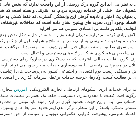
د. به نظر می آید این گروه درک روشنی از این واقعیت ندارند که بخش قابل ت
جویان حتی خیلی از خدمات روزمره مردم، به اینترنتی وابسته است که هم 
الملل بعنوان یک امتیاز و نادیده گرفتن این وابستگی گسترده، نه فقط کمکی به 
اقتصاد بوجود آورد. تجربه های پیشین نشان داده است که مداخلات غیرشفاف 
نجامد، بلکه بر دامنه بی اعتمادی عمومی هم می افزاید.
تلاش زیادی کردند امیدوارم مدیران ارشد وزارت خانه در حل مشکل تلاش جدی ن
 دولت، وضعیت دسترسی به اینترنت را به سطح و شرایط قبل از جنگ بازگردا
 سراسری مطابق وضعیت سال قبل تأمین شود، البته مقصود از برگشت به
لی شاخصهای عملکردی شبکه در لایه های دسترسی و انتقال است.
رف گروه اقلیت مخالف اینترنت که به دستکاری در سازوکارهای دسترسی ی
ل در مسیرهای ارتباطی، یا محدودسازی خدمات منجر شود می تواند نارضا
زایش وابستگی زیست بوم اقتصادی و اجتماعی کشور به زیرساخت های ارتباطی، ت
 ای بر فعالیت کسب وکارها، عرضه خدمات برخط، سرمایه گذاری در اقتصاد دی
یه برای خدمات ابری، سکوهای ارتباطی، تجارت الکترونیکی،
آموزش
مجازی،
رگونه افت کیفیت یا محدودسازی دسترسی، فقط یک تغییر در تنظیمات شبک
حساب می آید، از ین جهت، تصمیم گیری در این زمینه باید مبتنی بر معمار
مستمر عملکرد باشد؛ از این منظر، برگرداندن اینترنت به شرایط عادی پیشین،
اعتماد عمومی، پیشرفت کارایی حکمرانی دیجیتال و صیانت از حق دسترسی