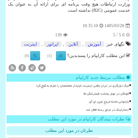
وزارت ارتباطات هیچ وقت برنامه ای برای ارائه آن به عنوان یک
خدمت عمومی (B2C) نداشته است.
1405/03/20
10:35:10
139
/ 5
5.0
تگهای خبر:
آموزش
,
آنلاین
,
اپراتور
,
اینترنت
این مطلب کاراپیام را پسندیدین؟
(0)
(1)
مطالب مرتبط جدید کاراپیام
مرگ دورکاری در ایران وقتی اینترنت ناپایدار متخصصان را ملزم به کوچ کرد
کودکان در تونل وحشت فیلترشکن ها
بازخوانی حادثه خروج اوپن ای آی
استارلینک در عراق رسما فعال شد
نظرات بینندگان کاراپیام در مورد این مطلب
نظرتان در مورد این مطلب