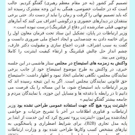
تصمیم گیر کشور (به جز مقام معظم رهبری) گفتگو کردیم. جالب
است که در جلسات خصوصی، همگی به این وجه مشترک رسیده اند
که باید تصمیم نهائی را گرفت و زمان را نباید از دست داد. حتی برخی
منتقدان در دیدارهای حضوری و درگوشی اعتراف می کنند که آمارهای
توجیهی قبلی صادرشده (در دفاع از فیلترینگ) درست نبوده است.»
وزیر ارتباطات در پایان، تشکیل این ستاد تحت فرمان معاون اول را
برای خاتمه دادن به چندصدایی و ایجاد اجماع ملی ضروری دانست و
گفت به سبب اشراف، قدرت اجماع سازی و مقبولیت دکتر عارف،
چشم انداز حل چالش فیلترینگ و ارتقاء کیفیت اینترنت را کاملا
روشن می بیند.
واکنش به زمزمه های استیضاح در مجلس
ستار هاشمی در این جلسه
خبری، در واکنش به طرح موضوع استیضاح خود از جانب برخی
نمایندگان مجلس، نگاهی تعاملی اتخاذ نمود و اظهار داشت: «استیضاح
حق قانونی نمایندگان مجلس است. اگر به این نتیجه رسیده اند که
وزیر ارتباطات باید استیضاح شود، ما این مساله را یک فرصت می
دانیم تا در رابطه با دغدغه ها و مسایل این حوزه، با نمایندگان مردم و
جامعه بیشتر گفتگو نماییم.»
«اینترنت پرو» هیچ گاه جهت استفاده عمومی طراحی نشده بود
وزیر
ارتباطات و فناوری اطلاعات در آخر با تشریح جزئیات و حواشی
ایجادشده پیرامون «اینترنت پرو» تصریح کرد که این خدمت از ابتدا بر
پایه مدل تجاری (B2B)، برای شرایط اضطراری و پاسخگویی به
نیازهای مشخص کسب وکارها طراحی شده بود و وزارت ارتباطات