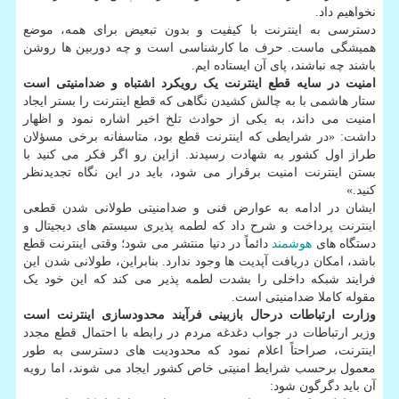
نخواهیم داد.
دسترسی به اینترنت با کیفیت و بدون تبعیض برای همه، موضع
همیشگی ماست. حرف ما کارشناسی است و چه دوربین ها روشن
باشند چه نباشند، پای آن ایستاده ایم.
امنیت در سایه قطع اینترنت یک رویکرد اشتباه و ضدامنیتی است
ستار هاشمی با به چالش کشیدن نگاهی که قطع اینترنت را بستر ایجاد
امنیت می داند، به یکی از حوادث تلخ اخیر اشاره نمود و اظهار
داشت: «در شرایطی که اینترنت قطع بود، متاسفانه برخی مسؤلان
طراز اول کشور به شهادت رسیدند. ازاین رو اگر فکر می کنید با
بستن اینترنت امنیت برقرار می شود، باید در این نگاه تجدیدنظر
کنید.»
ایشان در ادامه به عوارض فنی و ضدامنیتی طولانی شدن قطعی
اینترنت پرداخت و شرح داد که لطمه پذیری سیستم های دیجیتال و
دستگاه های
هوشمند
دائماً در دنیا منتشر می شود؛ وقتی اینترنت قطع
باشد، امکان دریافت آپدیت ها وجود ندارد. بنابراین، طولانی شدن این
فرایند شبکه داخلی را بشدت لطمه پذیر می کند که این خود یک
مقوله کاملا ضدامنیتی است.
وزارت ارتباطات درحال بازبینی فرآیند محدودسازی اینترنت است
وزیر ارتباطات در جواب دغدغه مردم در رابطه با احتمال قطع مجدد
اینترنت، صراحتاً اعلام نمود که محدودیت های دسترسی به طور
معمول برحسب شرایط امنیتی خاص کشور ایجاد می شوند، اما رویه
آن باید دگرگون شود: