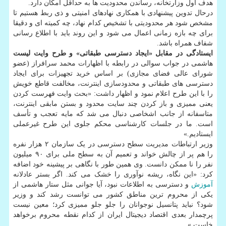
هدف اول وزارتخانه، رساندن محدودیت ها به حداقل امکان دارد.
درحال تدوین پیشنهادی با همکاری نهادهای امنیتی و ذی ربط هستیم تا
مشخص شود هر محدودیتی با تشخیص کدام نهاد، چه کمیته ای و دقیقا
برای چه بازه زمانی اعمال می شود و این روند باید با اطلاع رسانی
شفاف همراه باشد.
ایستادگی در مقابل «ایجاد دسترسی طبقاتی» و طرح وایت لیست
هاشمی در جواب سوالی در رابطه با اظهارات محمد سرافراز (عضو
شورای عالی فضای مجازی) بر اساس خرید تجهیزات برای ایجاد
دسترسی های طبقاتی و محدودسازی اینترنت، مخالفت قاطع خویش
را با این طرح اعلام نمود و اظهار داشت: «بحث وایت فهرست کردن
یعنی ممیزی و باز کردن چند سایت محدود و بستن مابقی اینترنت،
متاسفانه از جانب اشخاصی دنبال می شد که مایه تعجب و تأسف
است. ما در جلسات کارشناسی محکم جلوی این طرح غیرعملی
ایستادیم.»
وزیر ارتباطات مدیریت سطح دسترسی در یک سازمان ۲ هزار نفره
را هم پر از چالش خواند و تعمیم آن به سطح ملی برای ۹۰ میلیون
نفر را نا ممکن دانست. وی همین طور با نگاهی بر پیشینه خود اضافه
کرد: «این نگاه، ریشه نوآوری را خشک می کند. اگر بستر عادلانه
آموزش
و دسترسی به اطلاعات نبود، آیا جوانی مثل ستار هاشمی از
یکی از محروم ترین مناطق کشور می توانست رشد کند و وزیر
شود؟ نباید پتانسیل نوجوانان را جلو جلو ممیزی کرد؛ معین نیست
پرچمدار بعدی اقتصاد دیجیتال ایران از کدام نقطه محروم برخواهد
خاست.»