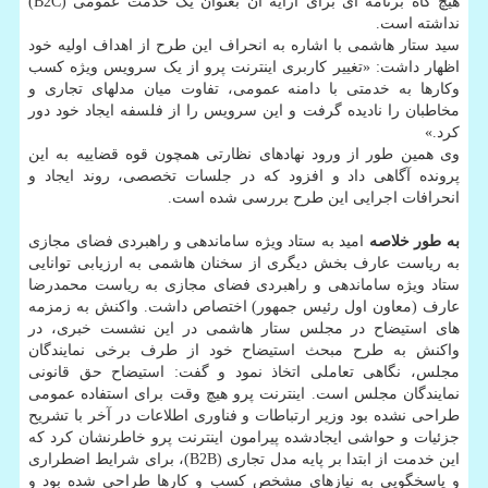
هیچ گاه برنامه ای برای ارایه آن بعنوان یک خدمت عمومی (B2C)
نداشته است.
سید ستار هاشمی با اشاره به انحراف این طرح از اهداف اولیه خود
اظهار داشت: «تغییر کاربری اینترنت پرو از یک سرویس ویژه کسب
وکارها به خدمتی با دامنه عمومی، تفاوت میان مدلهای تجاری و
مخاطبان را نادیده گرفت و این سرویس را از فلسفه ایجاد خود دور
کرد.»
وی همین طور از ورود نهادهای نظارتی همچون قوه قضاییه به این
پرونده آگاهی داد و افزود که در جلسات تخصصی، روند ایجاد و
انحرافات اجرایی این طرح بررسی شده است.
به طور خلاصه
امید به ستاد ویژه ساماندهی و راهبردی فضای مجازی
به ریاست عارف بخش دیگری از سخنان هاشمی به ارزیابی توانایی
ستاد ویژه ساماندهی و راهبردی فضای مجازی به ریاست محمدرضا
عارف (معاون اول رئیس جمهور) اختصاص داشت. واکنش به زمزمه
های استیضاح در مجلس ستار هاشمی در این نشست خبری، در
واکنش به طرح مبحث استیضاح خود از طرف برخی نمایندگان
مجلس، نگاهی تعاملی اتخاذ نمود و گفت: استیضاح حق قانونی
نمایندگان مجلس است. اینترنت پرو هیچ وقت برای استفاده عمومی
طراحی نشده بود وزیر ارتباطات و فناوری اطلاعات در آخر با تشریح
جزئیات و حواشی ایجادشده پیرامون اینترنت پرو خاطرنشان کرد که
این خدمت از ابتدا بر پایه مدل تجاری (B2B)، برای شرایط اضطراری
و پاسخگویی به نیازهای مشخص کسب و کارها طراحی شده بود و