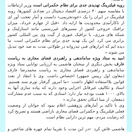
رویه فیلترینگ تهدیدی جدی برای نظام حکمرانی است
وزیر ارتباطات
با مقایسه سهم ۴۰ درصدی اقتصاد دیجیتال در تعدادی کشورها، رویه
فیلترینگ در ایران را یک «خودتحریمی» دانست و آمار تعجب آور ای
از ناکارآمدی محدودیت ها ارایه داد: «قبل از چهارم خرداد، میزان
ترافیک خروجی کشور از مسیرهای غیررسمی مانند استارلینک و
شبکه های مرزی، با ترافیک عبوری از گیت وی بین المللی کشور
برابری می کرد. این یک تهدید جدی برای نظام حکمرانی است. ما
دیده ایم که ابزارهای فنی تندروانه در طولانی مدت به ضد خود تبدیل
می شوند.»
امید به ستاد ویژه ساماندهی و راهبردی فضای مجازی به ریاست
عارف
بخش دیگری از سخنان هاشمی به ارزیابی توانایی ستاد ویژه
ساماندهی و راهبردی فضای مجازی به ریاست محمدرضا عارف
(معاون اول رییس جمهور) اختصاص داشت. وی با انتقاد از تعدد
قوانین بلااستفاده اظهار داشت: «ما امروز گرفتار تورم سند هستیم.
اسناد و تکالیف غیرقابل اجرایی وجود دارند که پیاده سازی آنها به
بالای ۱۰۰۰ همت بودجه نیاز دارد؛ اسنادی که به سبب عدم مشارکت
ذینفعان، از مبنا امکان تحقق ندارند.»
وی با تاکید بر آمارهای پژوهشی اعلام نمود که جوانان از وضعیت
فعلی فیلترینگ و حکمرانی فضای مجازی ناراضی هستند و تصریح کرد
که رضایت مردم، مهم ترین دارایی نظام است.
هاشمی فاش کرد: «در این مدت با تقریبا تمام چهره های شاخص و