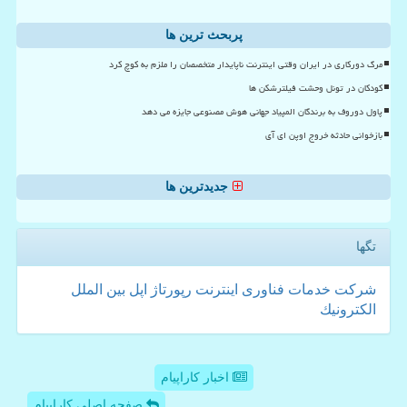
پربحث ترین ها
مرگ دورکاری در ایران وقتی اینترنت ناپایدار متخصصان را ملزم به کوچ کرد
کودکان در تونل وحشت فیلترشکن ها
پاول دوروف به برندگان المپیاد جهانی هوش مصنوعی جایزه می دهد
بازخوانی حادثه خروج اوپن ای آی
جدیدترین ها
تگها
شركت
خدمات
فناوری
اینترنت
رپورتاژ
اپل
بین الملل
الكترونیك
اخبار کاراپیام
صفحه اصلی کاراپیام