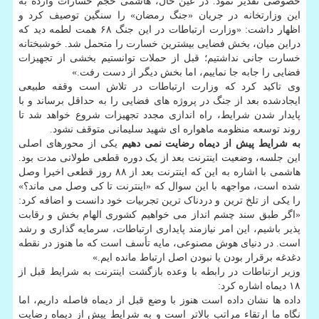
خصوصی تقدیر نمود. در عین حال، هاشمی حجم خسارات وارده به
این وزارتخانه در جریان «جنگ رمضان» را سنگین توصیف کرد و
اظهار داشت: «وزارت ارتباطات در این جنگ ۶۸ همت لطمه دید که
دراین میان، بخش فضایی بیشترین خسارت را متحمل شد. خوشبختانه
خسارت جانی نداشتیم؛ قبل از حملات توانستیم بخشی از تجهیزات
فضایی را جابه جا نماییم، اما بخش دیگر از دست رفت.»
وی تاکید کرد که وزارت ارتباطات در تلاش است وقفه طبیعی
ایجادشده بعد از جنگ در پروژه های فضایی را به حداقل برساند و با
پایدار شدن شرایط، راه اندازی مجدد تجهیزات شروع خواهد شد تا
روند توسعه منظومه ماهواره ای شهید سلیمانی متوقف نشود.
به شرایط پیش از دیماه رضایت نمی دهیم
یکی از محورهای اصلی
این جلسه، وضعیت اینترنت بعد از یک دوره قطعی طولانی مدت بود.
هاشمی با اشاره به این که اینترنت بعد از ۸۸ روز قطعی اخیرا وصل
شده است، مواجهه با این سوال که «اینترنت تا کی وصل می ماند؟»
را یکی از تلخ ترین و دردناک ترین تجربیات خود دانست و اضافه کرد:
«اگر طبق سند چشم انداز می خواهیم کشوری الهام بخش و رقابت
پذیر باشیم، این امر نیازمند پایداری ارتباطات، سرمایه گذاری و رشد
است. در دنیای هوش مصنوعی، مایه تأسف است که ما هنوز در نقطه
دغدغه برقرار بودن یا نبودن اصل ارتباط مانده ایم.»
وزیر ارتباطات در رابطه با وعده بازگشت اینترنت به شرایط قبل از
۱۸ دیماه اشاره کرد:
داده ها نشان داده است هنوز با وضع قبل از دیماه فاصله داریم، اما
نگاه ما ارتقاء مراتب بالاتر است و به شرایط پیش از دیماه رضایت