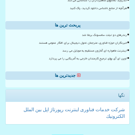
اندروید تماسهای کلاهبرداران را شناسایی می کند
هرآنچه از منابع ناشناس دانلود کردید، پاک کنید
پربحث ترین ها
رندرهای دو تبلت سامسونگ برملا شد
خبرنگاران حوزه فناوری، مترجمان تحول دیجیتال برای افکار عمومی هستند
اینترنت ماهواره ای آمازون مستقیم به موبایل می رسد
اوپن ای آی بهای ترجیح کارمندان خارجی به آمریکایی را می پردازد
جدیدترین ها
تگها
شركت
خدمات
فناوری
اینترنت
رپورتاژ
اپل
بین الملل
الكترونیك