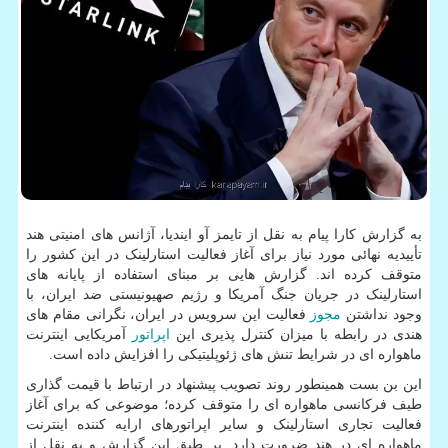
به گزارش کارا پیام به نقل از تایمز آو ایندیا، آژانس های امنیتی هند
تأییدیه نهائی مورد نیاز برای آغاز فعالیت استارلینک در این کشور را
متوقف کرده اند. گزارش هایی بر مبنای استفاده از پایانه های
استارلینک در جریان جنگ آمریکا و رژیم صهیونیستی ضد ایران، با
وجود نداشتن
مجوز
فعالیت این سرویس در ایران، نگرانی مقام های
هندی در رابطه با میزان کنترل پذیری این
اپراتور
آمریکایی اینترنت
ماهواره ای در شرایط تنش های ژئوپلیتیکی را افزایش داده است.
این بن بست همینطور روند تصویب پیشنهاد در ارتباط با قیمت گذاری
طیف فرکانسی ماهواره ای را متوقف کرده؛ موضوعی که برای آغاز
فعالیت تجاری استارلینک و سایر اپراتورهای ارایه کننده اینترنت
ماهواره ای در هند ضرورت دارد. بر طبق این گزارش و به نقل از