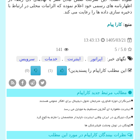
اظهارنامه های رسمی خود اعلام نموده که الزامات محلی در ارتباط با
ذخیره سازی داده ها را رعایت می کند.
منبع:
كارا پیام
1405/03/21
13:43:13
141
/ 5
5.0
تگهای خبر:
اپراتور
,
اینترنت
,
خدمات
,
سرویس
این مطلب کاراپیام را پسندیدین؟
(0)
(1)
مطالب مرتبط جدید کاراپیام
خبرنگاران حوزه فناوری، مترجمان تحول دیجیتال برای افکار عمومی هستند
اینترنت ماهواره ای آمازون مستقیم به موبایل می رسد
مرگ دورکاری در ایران وقتی اینترنت ناپایدار متخصصان را ملزم به کوچ کرد
کودکان در تونل وحشت فیلترشکن ها
نظرات بینندگان کاراپیام در مورد این مطلب