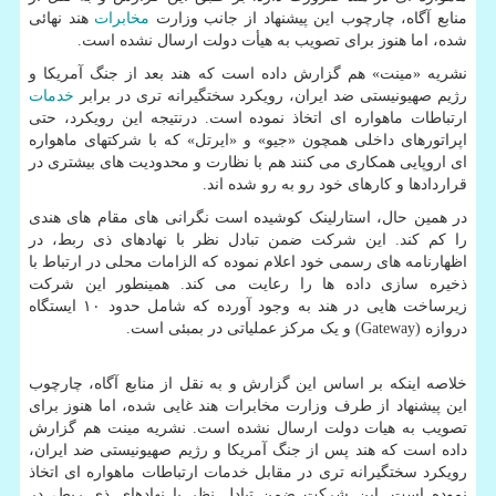
منابع آگاه، چارچوب این پیشنهاد از جانب وزارت
مخابرات
هند نهائی
شده، اما هنوز برای تصویب به هیأت دولت ارسال نشده است.
نشریه «مینت» هم گزارش داده است که هند بعد از جنگ آمریکا و
رژیم صهیونیستی ضد ایران، رویکرد سختگیرانه تری در برابر
خدمات
ارتباطات ماهواره ای اتخاذ نموده است. درنتیجه این رویکرد، حتی
اپراتورهای داخلی همچون «جیو» و «ایرتل» که با شرکتهای ماهواره
ای اروپایی همکاری می کنند هم با نظارت و محدودیت های بیشتری در
قراردادها و کارهای خود رو به رو شده اند.
در همین حال، استارلینک کوشیده است نگرانی های مقام های هندی
را کم کند. این شرکت ضمن تبادل نظر با نهادهای ذی ربط، در
اظهارنامه های رسمی خود اعلام نموده که الزامات محلی در ارتباط با
ذخیره سازی داده ها را رعایت می کند. همینطور این شرکت
زیرساخت هایی در هند به وجود آورده که شامل حدود ۱۰ ایستگاه
دروازه (Gateway) و یک مرکز عملیاتی در بمبئی است.
خلاصه اینکه بر اساس این گزارش و به نقل از منابع آگاه، چارچوب
این پیشنهاد از طرف وزارت مخابرات هند غایی شده، اما هنوز برای
تصویب به هیات دولت ارسال نشده است. نشریه مینت هم گزارش
داده است که هند پس از جنگ آمریکا و رژیم صهیونیستی ضد ایران،
رویکرد سختگیرانه تری در مقابل خدمات ارتباطات ماهواره ای اتخاذ
نموده است. این شرکت ضمن تبادل نظر با نهادهای ذی ربط، در