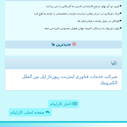
اوپن ای آی بهای ترجیح کارمندان خارجی به آمریکایی را می پردازد
مرگ دورکاری در ایران وقتی اینترنت ناپایدار متخصصان را ملزم به کوچ کرد
کودکان در تونل وحشت فیلترشکن ها
پاول دوروف به برندگان المپیاد جهانی هوش مصنوعی جایزه می دهد
جدیدترین ها
تگها
شركت
خدمات
فناوری
اینترنت
رپورتاژ
اپل
بین الملل
الكترونیك
اخبار کاراپیام
صفحه اصلی کاراپیام