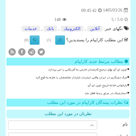
1405/03/26
09:45:42
148
/ 5
5.0
تگهای خبر:
آنلاین
,
الكترونیك
,
بانك
,
خدمات
این مطلب کاراپیام را پسندیدین؟
(0)
(1)
مطالب مرتبط جدید کاراپیام
اوپن ای آی بهای ترجیح کارمندان خارجی به آمریکایی را می پردازد
مرگ دورکاری در ایران وقتی اینترنت ناپایدار متخصصان را ملزم به کوچ کرد
بازخوانی حادثه خروج اوپن ای آی
استارلینک در عراق رسما فعال شد
نظرات بینندگان کاراپیام در مورد این مطلب
نظرتان در مورد این مطلب
نام: