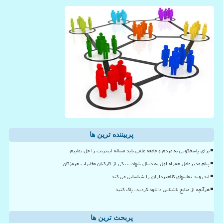
پربیننده ترین ها
برای پاسخگویی به مردم و جامعه علمی باید مساله اینترنت را حل نماییم
پیام مدیرعامل همراه اول به دنبال شهادت یکی از کارکنان مخابرات هرمزگان
اندروید تماسهای کلاهبرداران را شناسایی می کند
هرآنچه از منابع ناشناس دانلود کردید، پاک کنید
پربحث ترین ها