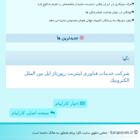
مرگ دورکاری در ایران وقتی اینترنت ناپایدار متخصصان را ملزم به کوچ کرد
کودکان در تونل وحشت فیلترشکن ها
پاول دوروف به برندگان المپیاد جهانی هوش مصنوعی جایزه می دهد
جدیدترین ها
تگها
شركت
خدمات
فناوری
اینترنت
رپورتاژ
اپل
بین الملل
الكترونیك
اخبار کاراپیام
صفحه اصلی کاراپیام
karapayam.ir - تمامی حقوق سایت كارا پیام متعلق به مالک دامنه است