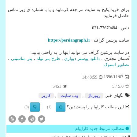
برای خرید پکیج به سایت مراجعه فرمایید و یا با شماره ی زیر تماس
حاصل فرمایید.
تلفن : 77670484-021
سایت پرشین گراف :
https://persiangraph.ir
در سایت پرشین گراف می توانید اینها را به راحتی بیابید:
آسمان مجازی
،
دانلود پوستر دیواری
،
طرح بنر تولد
،
بنر مناسبتی
،
تصاویر استوک
1396/11/03
14:48:59
5451
/ 5
5.0
تگهای خبر:
رپورتاژ
,
وب سایت
,
كاربر
این مطلب کاراپیام را پسندیدین؟
(0)
(1)
مطالب مرتبط جدید کاراپیام
رونمایی از دیش جدید استارلینک با وزن کمتر و مصرف بهینه تر