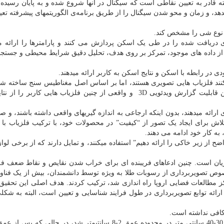
ته قادر به تعیین نقاطی است که سیگنال در آنها شروع شده و به پایان رسیده
د، و زمان و محو شدن سیگنال را از طریق برنامه‌ی الگوریتمهای پیشرفته تعیی
و نوع شی را مشخص کند.
ی دریافت شده را در طی یک اسکن پردازش می کنند و پارامترها را ارائه م
تفاده از داده های موجود، تمرکز بر روی هدف، تحلیل دقیق شرایط محیطی و جستج
 در رابطه با اسکن و نتایج اسکن به کاربر ارائه میدهند.
کنند فلزیاب هایی تصویری هستند، اما بر اساس اصل مغناطیس سنج ساخته شده
فقط نتایج سطحی ارائه میدهند. تنظیمات محدود و همچنین قابلیت گزارش ویدئویی 3D و واقعی از چنین فلزیاب هایی کارب
ای ارائه میدهند، بدون اینکه ارجاعی به اندازه گیریهای واقعی داشته باشند، و ص
لاش برای ایجاد یک تصور از “کیفیت” در محصولات خود، با ترکیب فلزیاب با 
، به کار خود ادامه می دهند.
 از زیر خاکی را ارائه دهیم” استفاده میکنند، و تمایل دارند که از برخی لوا
شتریان است. چنین ادعاهای فریبنده ای برای خراب شدن نقایص و نقاط ضعف فل
وص تصویربرداری از رسوبات طلا به ویژه توسط دانشمندان، بیش از یک فناور
روژه “هاپ” که در سال 1999 توسط مرکز مطالعات فضایی اروپا راه اندازی شد، ترکیب کردند. هدف اصلی این تح
ئه توابع تصویربرداری در طول فرایند شناسایی و تعیین است، البته به شکل