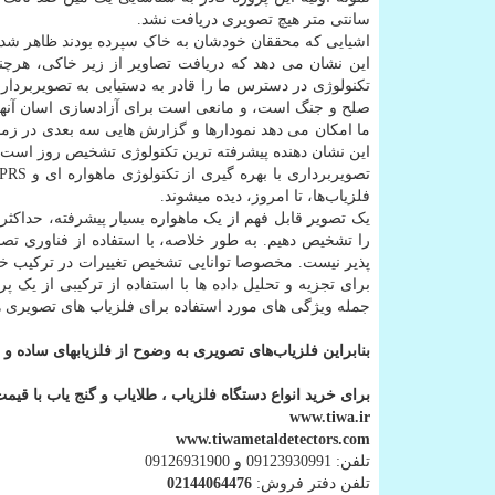
سانتی متر هیچ تصویری دریافت نشد.
این نشان می دهد که دریافت تصاویر از زیر خاکی، هرچند
تکنولوژی در دسترس ما را قادر به دستیابی به تصویربردا
صلح و جنگ است، و مانعی است برای آزادسازی اسان آنها. 
ما امکان می دهد نمودارها و گزارش هایی سه بعدی در زمان 
این نشان دهنده پیشرفته ترین تکنولوژی تشخیص روز است.
فلزیاب‌ها، تا امروز، دیده میشوند.
را تشخیص دهیم. به طور خلاصه، با استفاده از فناوری تصو
پذیر نیست. مخصوصا توانایی تشخیص تغییرات در ترکیب خاک
برای تجزیه و تحلیل داده ها با استفاده از ترکیبی از یک پر
جمله ویژگی های مورد استفاده برای فلزیاب های تصویری ه
بنابراین فلزیاب‌های تصویری به وضوح از فلزیابهای ساده و 
برای خرید انواع دستگاه فلزیاب ، طلایاب و گنج یاب با قیم
www.tiwa.ir
www.tiwametaldetectors.com
تلفن: 09123930991 و 09126931900
تلفن دفتر فروش:
02144064476