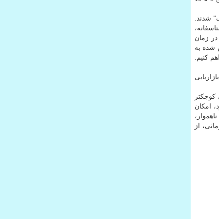
سانتی متر دوباره “مشکوک” شدند.
اسفانه،
در زمان
 شده به
م کنیم.
های بازاریابی
 که اشیای کوچکتر
، امکان
اهموار،
مانی، از