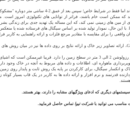
اشیایی که محققان خودشان به خاک سپرده بودند ظاهر شدند اما فقط در شرایط خاص؛ سپس بعد از عمق 2-4 
 که ممکن است خام باشند، فراتر از توانایی های تکنولوژی امروز است. مت
ری از مین های زمینی نمی کند، که این مساله یک تهدید جدی برای زندگی بشر 
با این حال، نمودار تولید شده بر اساس سیگنال های فرستاده شده یا منعکس
واقعی را برای مقایسه با مقادیر مرجع فلزات و ارائه راهنمایی به کاربر فراه
تصویربرداری با بهره گیری از تکنولوژی ماهواره ای و GPRS، ارائه تصاویر زیر خاک و ارائه نتایج بر روی داده ها نیز در میان روش 
یک تصویر قابل فهم از یک ماهواره بسیار پیشرفته، حداکثر رزولوشن 2 الی 3 متر در سطح زمین را دارد. قریبا غیرممکن است
یربرداری ماهواره ای، اطلاعات و داده های مربوط به آنچه در خاک وجود دارد
 و انکسار سیگنال، برای کارکردن بر پایه یک روش ثابت و پایدار روی زمین ن
دازنده قدرتمند و نرم افزار و ارائه داده ها به کاربر در یک قاب بسیار کوتاه ز
ستند.
سیستمهای دیگری که ادعای ویژگیهای مشابه را دارند، بهتر هستند.
ت مناسب می توانید با
شرکت تیوا
تماس حاصل فرمایید.