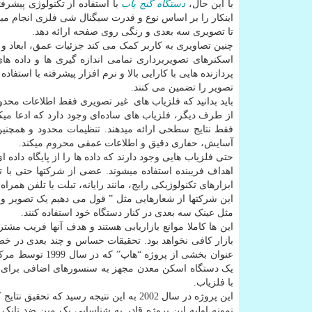
با این حال،
دستگاه
گنج یاب
با استفاده از تکنولوژی پیشرف
اینکار را بر اساس نوع و قدرت سیگنال شی فلزی انجام میده
تا تصویری سه بعدی و رنگی روی صفحه ارائه دهد.
چنین تصاویری به کاربر کمک می کند جزئیات عمق، ابعاد 
اسکنرهای تصویربرداری تمامی اندازه گیری ها و داده ها
پردازنده هایی با کارایی بالا و نرم افزار پیشرفته با اس
تصویر را تضمین می کنند.
باید بدانید که فلزیاب های غیر تصویری فقط اطلاعات محدودی
از طرف دیگر، فلزیاب های ساده‌ای وجود دارد که ادعا می
آسایش، حفاری دقیق و اطلاعات عمقی محروم میکند.
حتی فلزیاب هایی وجود دارند که داده ها را از پایگاه داده 
اهداف فریبنده استفاده میشوند. عضی از شرکتها حتی با ت
ابزارهای تکنولوژیکی رایج، مانند رایانه، تبلت یا تلفن همراه
این شرکتها از شعارهایی مثل ” قول می دهیم یک تصویر واضح
مثل عینک سه بعدی در کنار دستگاه خود استفاده کنند.
این ها کاملا موانع بازاریابی هستند و هدف آنها فریب م
بازار کافی نخواهد بود. تحقیقات حساس و چند بعدی در خص
عنوان بخشی از پ
یک دستگاه اسکن معدن مجهز به سنسورهای اضافی برای ارا
با فلزیاب.
این پروژه در سال 2002 به این نتیجه رسید که تحقیق نتایج کافی نداشته است.