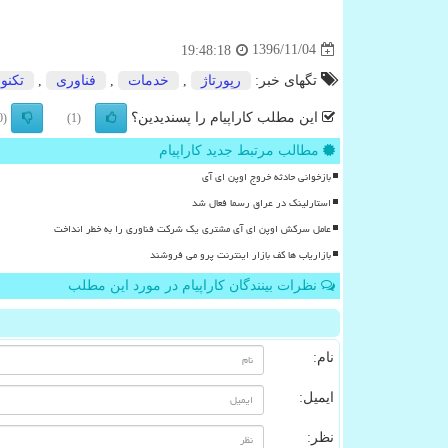
1396/11/04
19:48:18
تگهای خبر:
رپورتاژ
,
خدمات
,
فناوری
,
تكنو
این مطلب کاراپیام را پسندیدین؟
(0)
(1)
مطالب مرتبط جدید کاراپیام
بازخوانی حادثه خروج اوپن ای آی
استارلینک در عراق رسما فعال شد
عامل سرکش اوپن ای آی مشتری یک شرکت فناوری را به خطر انداخت
بازاریاب ها کف بازار اینترنت پرو می فروشند
نظرات بینندگان کاراپیام در مورد این مطلب
نام:
ایمیل:
نظر: