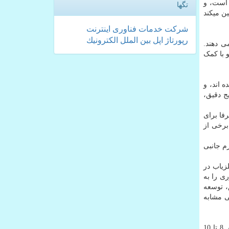
 است، و
تگها
ن میکند
شركت
خدمات
فناوری
اینترنت
رپورتاژ
اپل
بین الملل
الكترونیك
ی دهند.
و با کمک
 اند، و
ر را از نتایج دقیق،
رفا برای
برخی از
زم جانبی
زیاب در
ی را به
قیق، توسعه
ی مشابه
نمونه اولیه این پروژه قادر به شناسایی یک مین ضد تانک 30-40 سانتی متر در محدوده عمق 2-8 سانتیمتر شد، در حالی که پس از عمق 8 تا 10