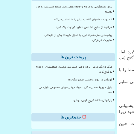
برای پاسخگویی به مردم و جامعه علمی باید مساله اینترنت را حل
نماییم
اندروید تماسهای کلاهبرداران را شناسایی می کند
هرآنچه از منابع ناشناس دانلود کردید، پاک کنید
پیام مدیرعامل همراه اول به دنبال شهادت یکی از کارکنان
مخابرات هرمزگان
رد. اما،
پربحث ترین ها
گنج یاب
مرگ دورکاری در ایران وقتی اینترنت ناپایدار متخصصان را ملزم
ط را با
به کوچ کرد
کودکان در تونل وحشت فیلترشکن ها
بی تنظیم
پاول دوروف به برندگان المپیاد جهانی هوش مصنوعی جایزه می
دهد
بازخوانی حادثه خروج اوپن ای آی
پشتیبانی
ود زیرا
جدیدترین ها
ت. چنین