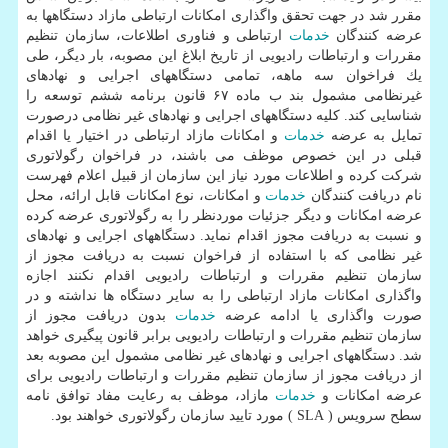
مقرر شد در جهت تحقق واگذاری امكانات ارتباطی مازاد دستگاه­ها به
عرضه كنندگان
خدمات
ارتباطی و فناوری اطلاعات، سازمان تنظیم
مقررات و ارتباطات رادیویی از تاریخ ابلاغ این مصوبه، بار دیگر، طی
یك فراخوان سه ماهه، تمامی دستگاه­های اجرایی و نهادهای
غیرنظامی مشمول بند ب ماده ۶۷ قانون برنامه ششم توسعه را
شناسایی كند. كلیه دستگاه­های اجرایی و نهادهای غیر نظامی درصورت
تمایل به عرضه
خدمات
و امكانات مازاد ارتباطی در اختیار یا اقدام
قبلی در این خصوص موظف می باشند، در فراخوان رگولاتوری
شركت كرده و اطلاعات مورد نیاز این سازمان از قبیل اعلام فهرست
نام دریافت كنندگان
خدمات
و امكانات، نوع امكانات قابل ارائه، محل
عرضه امكانات و دیگر جزئیات موردنظر را به رگولاتوری عرضه كرده
و نسبت به دریافت مجوز اقدام نماید. دستگاه­های اجرایی و نهادهای
غیر نظامی كه با استفاده از فراخوان نسبت به دریافت مجوز از
سازمان تنظیم مقررات و ارتباطات رادیویی اقدام نكنند اجازه
واگذاری امكانات مازاد ارتباطی را به سایر دستگاه ها نداشته و در
صورت واگذاری یا ادامه عرضه
خدمات
بدون دریافت مجوز از
سازمان تنظیم مقررات و ارتباطات رادیویی برابر قانون پیگیری خواهد
شد. دستگاه­های اجرایی و نهادهای غیر نظامی مشمول این مصوبه بعد
از دریافت مجوز از سازمان تنظیم مقررات و ارتباطات رادیویی برای
عرضه امكانات و
خدمات
مازاد، موظف به رعایت مفاد توافق نامه
سطح سرویس ( SLA ) مورد تایید سازمان رگولاتوری خواهند بود.