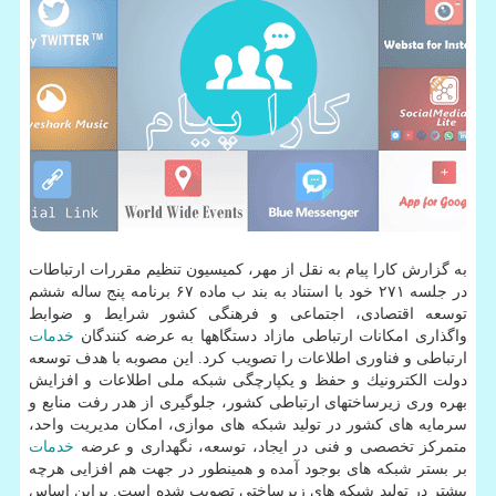
به گزارش كارا پیام به نقل از مهر، كمیسیون تنظیم مقررات ارتباطات
در جلسه ۲۷۱ خود با استناد به بند ب ماده ۶۷ برنامه پنج ساله ششم
توسعه اقتصادی، اجتماعی و فرهنگی كشور شرایط و ضوابط
واگذاری امكانات ارتباطی مازاد دستگاه­ها به عرضه كنندگان
خدمات
ارتباطی و فناوری اطلاعات را تصویب كرد. این مصوبه با هدف توسعه
دولت الكترونیك و حفظ و یكپارچگی شبكه ملی اطلاعات و افزایش
بهره ­وری زیرساخت­های ارتباطی كشور، جلوگیری از هدر رفت منابع و
سرمایه­ های كشور در تولید شبكه ­های موازی، امكان مدیریت واحد،
متمركز تخصصی و فنی در ایجاد، توسعه، نگهداری و عرضه
خدمات
بر بستر شبكه­ های بوجود آمده و همینطور در جهت هم افزایی هرچه
بیشتر در تولید شبكه­ های زیرساختی تصویب شده است. براین اساس