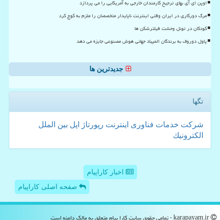
اوپن ای آی بهای ترجیح کارمندان خارجی به آمریکایی را می پردازد
مرگ دورکاری در ایران وقتی اینترنت ناپایدار متخصصان را ملزم به کوچ کرد
کودکان در تونل وحشت فیلترشکن ها
پاول دوروف به برندگان المپیاد جهانی هوش مصنوعی جایزه می دهد
جدیدترین ها
تگها
شركت
خدمات
فناوری
اینترنت
رپورتاژ
اپل
بین الملل
الكترونیك
اخبار کاراپیام
صفحه اصلی کاراپیام
karapayam.ir - تمامی حقوق سایت كارا پیام متعلق به مالک دامنه است