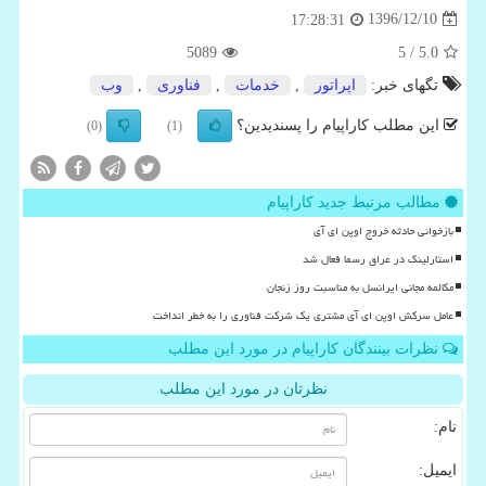
1396/12/10
17:28:31
5089
/ 5
5.0
تگهای خبر:
اپراتور
,
خدمات
,
فناوری
,
وب
این مطلب کاراپیام را پسندیدین؟
(0)
(1)
مطالب مرتبط جدید کاراپیام
بازخوانی حادثه خروج اوپن ای آی
استارلینک در عراق رسما فعال شد
مکالمه مجانی ایرانسل به مناسبت روز زنجان
عامل سرکش اوپن ای آی مشتری یک شرکت فناوری را به خطر انداخت
نظرات بینندگان کاراپیام در مورد این مطلب
نظرتان در مورد این مطلب
نام:
ایمیل: