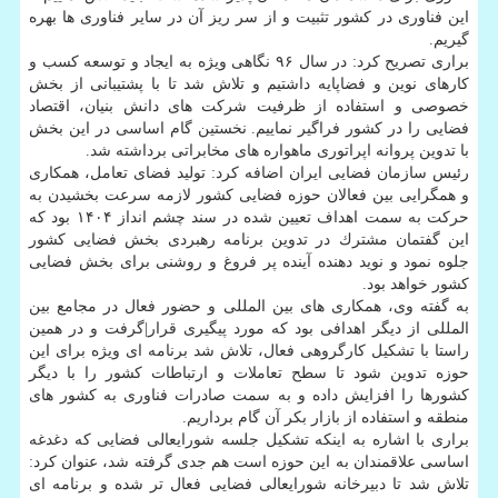
این فناوری در كشور تثبیت و از سر ریز آن در سایر فناوری ها بهره
گیریم.
براری تصریح كرد: در سال ۹۶ نگاهی ویژه به ایجاد و توسعه كسب و
كارهای نوین و فضاپایه داشتیم و تلاش شد تا با پشتیبانی از بخش
خصوصی و استفاده از ظرفیت شركت های دانش بنیان، اقتصاد
فضایی را در كشور فراگیر نماییم. نخستین گام اساسی در این بخش
با تدوین پروانه اپراتوری ماهواره های مخابراتی برداشته شد.
رئیس سازمان فضایی ایران اضافه كرد: تولید فضای تعامل، همكاری
و همگرایی بین فعالان حوزه فضایی كشور لازمه سرعت بخشیدن به
حركت به سمت اهداف تعیین شده در سند چشم انداز ۱۴۰۴ بود كه
این گفتمان مشترك در تدوین برنامه رهبردی بخش فضایی كشور
جلوه نمود و نوید دهنده آینده پر فروغ و روشنی برای بخش فضایی
كشور خواهد بود.
به گفته وی، همكاری های بین المللی و حضور فعال در مجامع بین
المللی از دیگر اهدافی بود كه مورد پیگیری قرار|گرفت و در همین
راستا با تشكیل كارگروهی فعال، تلاش شد برنامه ای ویژه برای این
حوزه تدوین شود تا سطح تعاملات و ارتباطات كشور را با دیگر
كشورها را افزایش داده و به سمت صادرات فناوری به كشور های
منطقه و استفاده از بازار بكر آن گام برداریم.
براری با اشاره به اینكه تشكیل جلسه شورایعالی فضایی كه دغدغه
اساسی علاقمندان به این حوزه است هم جدی گرفته شد، عنوان كرد:
تلاش شد تا دبیرخانه شورایعالی فضایی فعال تر شده و برنامه ای