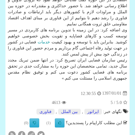
اطلاع رسانی خواهد شد. با حضور حداكثری و مقتدرانه در حوزه بین
الملل و مراودات لازم با كشورهای دیگر باید ارتباطات و صادرات
فناوری را رشد دهیم تا بتوانیم از این فناوری بر مبنای اهداف اقتصاد
مقاومتی خلق ثروت همگانی نماییم.
وی اضافه كرد: در این زمینه با تدوین برنامه های كاربردی در مسیر
توسعه كسب و كارهای فضاپایه و تقویت بخش خصوصی خواهیم
كوشید. بنابراین باید با توسعه و بهبود كیفیت
خدمات
فضایی در كشور
در جهت تولید رفاه اجتماعی گام برداریم و مردم حضور این فناوری را
در زندگی خود بیش از پیش لمس كنند.
رئیس سازمان فضایی ایران تصریح كرد: در انتها ضمن تبریك مجدد
سال جدید، تمامی متخصصان این حوزه را به مشاركت جدی در تحقق
برنامه های فضایی كشور دعوت می كنم و توفیق نظام مقدس
جمهوری اسلامی را مسئلت می كنم.»
1397/01/01
12:30:55
4613
/ 5
5.0
تگهای خبر:
اپراتور
,
بین الملل
,
فناوری
این مطلب کاراپیام را پسندیدین؟
(0)
(1)