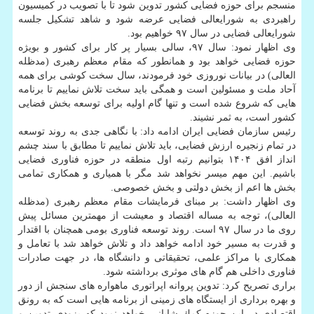
منسجم برای حوزه فضایی كشور تدوین شود تا با تصویب در كمیسیون
راهبردی به شورایعالی فضایی عرضه شود و شاهد تشكیل جلسه
شورایعالی فضایی در سال ۹۷ خواهیم بود.
وی اظهار نمود: سال ۹۷، سالی بسیار پر كار برای كشور و بویژه
حوزه فضایی خواهد بود و همانطور كه مقام معظم رهبری (مدظله
العالی) در بیانات نوروزی خود فرمودند، سال سخت كوشی برای همه
آحاد ملت و مسئولین است و همگی باید سخت تلاش نماییم تا برنامه
هایی كه شروع شده است و تنها گام اولیه برای توسعه بخش فضایی
كشور است، به ثمر نشیند.
رئیس سازمان فضایی ایران ادامه داد: با نگاهی جدی به روند توسعه
در تمام زنجیره ارزش فضایی، باید تلاش نماییم تا مطابق با سند چشم
انداز افق ۱۴۰۴ بتوانیم رتبه اول منطقه در حوزه فناوری فضایی
باشیم. این مهم میسر نخواهد شد مگر با همیاری و همكاری تمامی
بخش ها اعم از بخش دولتی و بخش خصوصی.
وی اظهار داشت: بر مبنای فرمایشات مقام معظم رهبری (مدظله
العالی)، توجه به مساله اقتصاد و معیشت از مهمترین مسائل پیش
روی ما در سال ۹۷ است. روند توسعه فناوری بومی همچنان با اقتدار
و قدرت به مسیر خود ادامه خواهد داد و تلاش خواهد شد با تعامل و
همكاری با مراكز علمی، تحقیقاتی و دانشگاه ها، در جهت صادرات
فناوری داخلی هم گام های موثری برداشته شود.
براری تصریح كرد: تدوین پروانه اپراتوری ماهواره های سنجش از دور
و بهره برداری از ایستگاه های زمینی از برنامه هایی است كه به رونق
اقتصادی در این حوزه كمك شایانی خواهد نمود كه بزودی تدوین و