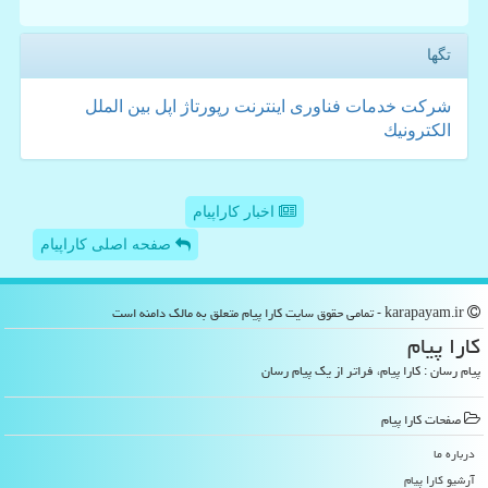
تگها
شركت
خدمات
فناوری
اینترنت
رپورتاژ
اپل
بین الملل
الكترونیك
اخبار کاراپیام
صفحه اصلی کاراپیام
karapayam.ir - تمامی حقوق سایت كارا پیام متعلق به مالک دامنه است
كارا پیام
پیام رسان : کارا پیام، فراتر از یک پیام رسان
صفحات كارا پیام
درباره ما
آرشیو كارا پیام