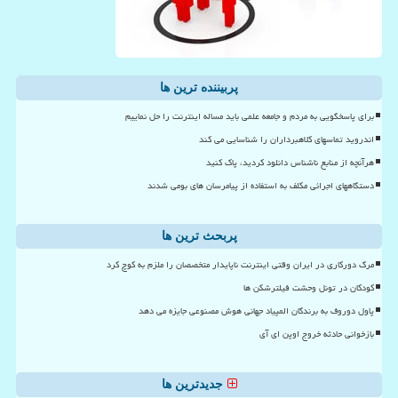
پربیننده ترین ها
برای پاسخگویی به مردم و جامعه علمی باید مساله اینترنت را حل نماییم
اندروید تماسهای کلاهبرداران را شناسایی می کند
هرآنچه از منابع ناشناس دانلود کردید، پاک کنید
دستگاههای اجرائی مکلف به استفاده از پیامرسان های بومی شدند
پربحث ترین ها
مرگ دورکاری در ایران وقتی اینترنت ناپایدار متخصصان را ملزم به کوچ کرد
کودکان در تونل وحشت فیلترشکن ها
پاول دوروف به برندگان المپیاد جهانی هوش مصنوعی جایزه می دهد
بازخوانی حادثه خروج اوپن ای آی
جدیدترین ها