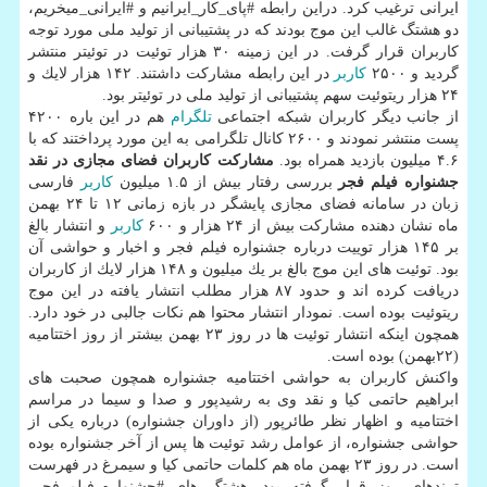
ایرانی ترغیب كرد. دراین رابطه #پای_كار_ایرانیم و #ایرانی_میخریم،
دو هشتگ غالب این موج بودند كه در پشتیبانی از تولید ملی مورد توجه
كاربران قرار گرفت. در این زمینه ۳۰ هزار توئیت در توئیتر منتشر
گردید و ۲۵۰۰
كاربر
در این رابطه مشاركت داشتند. ۱۴۲ هزار لایك و
۲۴ هزار ریتوئیت سهم پشتیبانی از تولید ملی در توئیتر بود.
از جانب دیگر كاربران شبكه اجتماعی
تلگرام
هم در این باره ۴۲۰۰
پست منتشر نمودند و ۲۶۰۰ كانال تلگرامی به این مورد پرداختند كه با
۴.۶ میلیون بازدید همراه بود.
مشاركت كاربران فضای مجازی در نقد
جشنواره فیلم فجر
بررسی رفتار بیش از ۱.۵ میلیون
كاربر
فارسی
زبان در سامانه فضای مجازی پایشگر در بازه زمانی ۱۲ تا ۲۴ بهمن
ماه نشان دهنده مشاركت بیش از ۲۴ هزار و ۶۰۰
كاربر
و انتشار بالغ
بر ۱۴۵ هزار توییت درباره جشنواره فیلم فجر و اخبار و حواشی آن
بود. توئیت های این موج بالغ بر یك میلیون و ۱۴۸ هزار لایك از كاربران
دریافت كرده اند و حدود ۸۷ هزار مطلب انتشار یافته در این موج
ریتوئیت بوده است. نمودار انتشار محتوا هم نكات جالبی در خود دارد.
همچون اینكه انتشار توئیت ها در روز ۲۳ بهمن بیشتر از روز اختتامیه
(۲۲بهمن) بوده است.
واكنش كاربران به حواشی اختتامیه جشنواره همچون صحبت های
ابراهیم حاتمی كیا و نقد وی به رشیدپور و صدا و سیما در مراسم
اختتامیه و اظهار نظر طائرپور (از داوران جشنواره) درباره یكی از
حواشی جشنواره، از عوامل رشد توئیت ها پس از آخر جشنواره بوده
است. در روز ۲۳ بهمن ماه هم كلمات حاتمی كیا و سیمرغ در فهرست
ترندهای روز قرار گرفته بود. هشتگ های #جشنواره_فیلم_فجر،