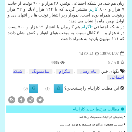
زبان هم شد. در شبكه اجتماعی توئیتر، ۳۸ هزار و ۹۰۰ توئیت از جانب
۷ هزار و ۸۰۰
كاربر
منتشر گردید كه با ۱۴۴ هزار لایك و ۳۲ هزار
ریتوئیت همراه بوده است. نمودار زیر انتشار توئیت ها در انتهای دی و
اوایل بهمن ماه را نشان می دهد:
در شبكه اجتماعی
تلگرام
هم كاربران با انتشار ۱۹ هزار و ۷۰۰ پست
در ۸ هزار و ۳۰۰ كانال نسبت به مبحث هوای اهواز واكنش نشان دادند
كه ۱۱۱ میلیون بازدید به همراه داشت.
1397/01/07
14:08:41
4885
/ 5
5.0
تگهای خبر:
پیام رسان
,
تلگرام
,
سامسونگ
,
شبكه
اجتماعی
این مطلب کاراپیام را پسندیدین؟
(0)
(1)
مطالب مرتبط جدید کاراپیام
رندرهای دو تبلت سامسونگ برملا شد
اینترنت ماهواره ای آمازون مستقیم به موبایل می رسد