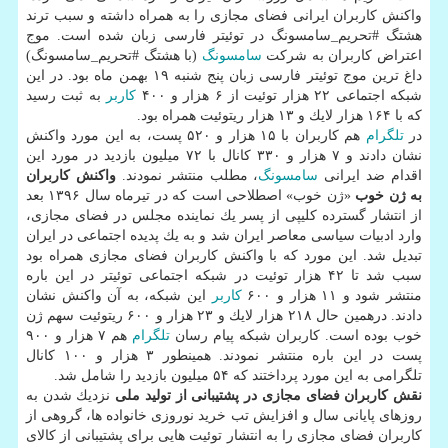
واكنش كاربران ایرانی فضای مجازی را به همراه داشته و سبب ترند
هشتگ #تحریم_سامسونگ در توئیتر فارسی زبان شده است. موج
اعتراض كاربران به شركت
سامسونگ
(با هشتگ #تحریم_سامسونگ)
داغ ترین موج توئیتر فارسی زبان پنج شنبه ۱۹ بهمن ماه بود. در این
شبكه اجتماعی ۲۲ هزار توئیت از ۶ هزار و ۴۰۰
كاربر
به ثبت رسید
كه با ۱۶۴ هزار لایك و ۱۳ هزار ریتوئیت همراه بود.
در
تلگرام
هم كاربران با ۱۵ هزار و ۵۲۰ پست، به این مورد واكنش
نشان دادند و ۷ هزار و ۳۳۰ كانال با ۷۲ میلیون بازدید در مورد این
اقدام ضد ایرانی
سامسونگ
، مطلب منتشر نمودند.
واكنش كاربران
به ژن خوب
«ژن خوب» اصطلاحی است كه در تیرماه سال ۱۳۹۶ بعد
از انتشار گسترده كلیپی از پسر یك نماینده مجلس در فضای مجازی،
وارد ادبیات سیاسی معاصر ایران شد و به یك پدیده اجتماعی در ایران
تبدیل شد. این مورد كه با واكنش كاربران فضای مجازی همراه بود
سبب شد تا ۴۲ هزار توئیت در شبكه اجتماعی توئیتر در این باره
منتشر شود و ۱۱ هزار و ۶۰۰
كاربر
این شبكه، به آن واكنش نشان
دادند. درهمین حال ۲۱۸ هزار لایك و ۲۳ هزار و ۶۰۰ ریتوئیت سهم ژن
خوب بوده است. كاربران شبكه پیام رسان
تلگرام
هم ۷ هزار و ۹۰۰
پست در این باره منتشر نمودند. همینطور ۳ هزار و ۱۰۰ كانال
تلگرامی به این مورد پرداختند كه ۵۴ میلیون بازدید را شامل شد.
نقش كاربران فضای مجازی در پشتیبانی از تولید ملی
نزدیك شدن به
روزهای پایانی سال و افزایش تب خرید نوروزی خانواده ها، گروهی از
كاربران فضای مجازی را به انتشار توئیت هایی برای پشتیبانی از كالای