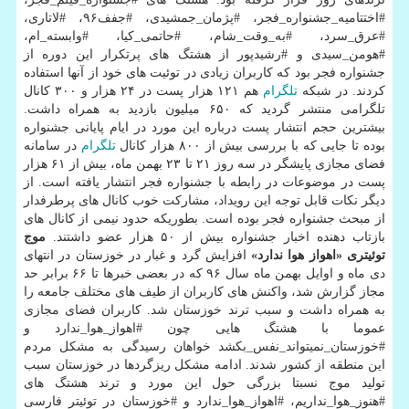
#اختتامیه_جشنواره_فجر، #پژمان_جمشیدی، #جفف۹۶، #لاتاری،
#عرق_سرد، #به_وقت_شام، #حاتمی_كیا، #وابسته_ام،
#هومن_سیدی و #رشیدپور از هشتگ های پرتكرار این دوره از
جشنواره فجر بود كه كاربران زیادی در توئیت های خود از آنها استفاده
كردند. در شبكه
تلگرام
هم ۱۲۱ هزار پست در ۲۴ هزار و ۳۰۰ كانال
تلگرامی منتشر گردید كه ۶۵۰ میلیون بازدید به همراه داشت.
بیشترین حجم انتشار پست درباره این مورد در ایام پایانی جشنواره
بوده تا جایی كه با بررسی بیش از ۸۰۰ هزار كانال
تلگرام
در سامانه
فضای مجازی پایشگر در سه روز ۲۱ تا ۲۳ بهمن ماه، بیش از ۶۱ هزار
پست در موضوعات در رابطه با جشنواره فجر انتشار یافته است. از
دیگر نكات قابل توجه این رویداد، مشاركت خوب كانال های پرطرفدار
از مبحث جشنواره فجر بوده است. بطوریكه حدود نیمی از كانال های
بازتاب دهنده اخبار جشنواره بیش از ۵۰ هزار عضو داشتند.
موج
توئیتری «اهواز هوا ندارد»
افزایش گرد و غبار در خوزستان در انتهای
دی ماه و اوایل بهمن ماه سال ۹۶ كه در بعضی خبرها تا ۶۶ برابر حد
مجاز گزارش شد، واكنش های كاربران از طیف های مختلف جامعه را
به همراه داشت و سبب ترند خوزستان شد. كاربران فضای مجازی
عموما با هشتگ هایی چون #اهواز_هوا_ندارد و
#خوزستان_نمیتواند_نفس_بكشد خواهان رسیدگی به مشكل مردم
این منطقه از كشور شدند. ادامه مشكل ریزگردها در خوزستان سبب
تولید موج نسبتا بزرگی حول این مورد و ترند هشتگ های
#هنوز_هوا_نداریم، #اهواز_هوا_ندارد و #خوزستان در توئیتر فارسی