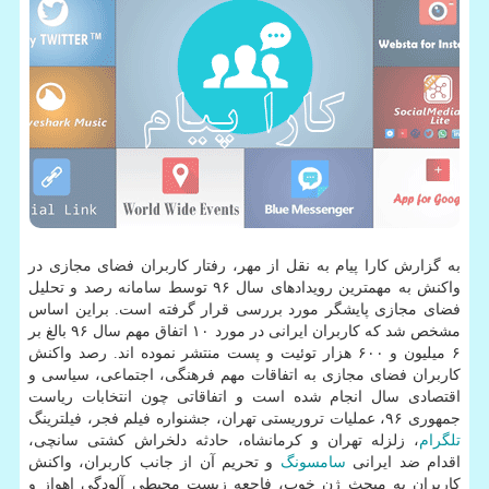
به گزارش كارا پیام به نقل از مهر، رفتار كاربران فضای مجازی در
واكنش به مهمترین رویدادهای سال ۹۶ توسط سامانه رصد و تحلیل
فضای مجازی پایشگر مورد بررسی قرار گرفته است. براین اساس
مشخص شد كه كاربران ایرانی در مورد ۱۰ اتفاق مهم سال ۹۶ بالغ بر
۶ میلیون و ۶۰۰ هزار توئیت و پست منتشر نموده اند. رصد واكنش
كاربران فضای مجازی به اتفاقات مهم فرهنگی، اجتماعی، سیاسی و
اقتصادی سال انجام شده است و اتفاقاتی چون انتخابات ریاست
جمهوری ۹۶، عملیات تروریستی تهران، جشنواره فیلم فجر، فیلترینگ
تلگرام
، زلزله تهران و كرمانشاه، حادثه دلخراش كشتی سانچی،
اقدام ضد ایرانی
سامسونگ
و تحریم آن از جانب كاربران، واكنش
كاربران به مبحث ژن خوب، فاجعه زیست محیطی آلودگی اهواز و