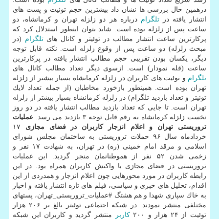
درهمین حال بررسی ها نشان داد بیشترین حجم توئیت و پست های
انتشار یافته در
تلگرام
درباره هر دو زلزله تهران و كرمانشاه، دو
ساعت پس از زلزله بوده است. شاید بتوان اینطور استدلال كرد كه
پركارترین ساعت انتشار مطالب در توئیتر و كانال های
تلگرام
(در
مبحث زلزله) دو ساعت پس از وقوع زلزله است. نكته قابل توجه
دیگر، یكسان بودن تقریبی حجم مطالب انتشار یافته در پركارترین
ساعت (قله نمودار) است. ازسوی دیگر تعداد مطالب كانال های
تلگرام
و توئیت های كاربران در زلزله كرمانشاه بسیار بیشتر از زلزله
تهران بوده است. همینطور بازخورد مخاطبان (از جمله تعداد لایك
توئیتر و تعداد بازدید تلگرام) در زلزله كرمانشاه بسیار بیشتر از زلزله
تهران است. تا جایی كه تعداد بازدید مطالب انتشار یافته در دو روز
نخست زلزله كرمانشاه به رقم قابل توجه ۳ بازدید می رسد.
عملیات
تروریستی تهران و اعلام انزجار كاربران در فضای مجازی
۱۷
خردادماه سال ۹۶ حملات تروریستی به ساختمان مجلس شورای
اسلامی و مرقد امام خمینی (ره) در تهران، به شهادت ۱۷ نفر و
زخمی شدن ۵۲ نفر از هموطنانمان منجر گردید. این عملیات
تروریستی در فضای مجازی با واكنش كاربران همراه بود. در این
رابطه كاربران در مورد محورهایی چون اعلام انزجار و همدردی از این
اقدام، تحلیل های خبری و سیاسی، فیلم های تازه انتشار یافته و اخبار
به خاك سپاری شهدا و هم هشتگ #عملیات_تروریستی_تهران، پستهای
مختلفی منتشر نمودند. در شبكه اجتماعی توئیتر بالغ بر ۲۰۶ هزار
توئیت از ۲۴ هزار و ۲۰۰
كاربر
منتشر گردید و كاربران این شبكه