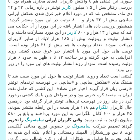
سوزی این كشتی هم با واكنش كاربران فضای مجازی همراه بود. با
بررسی رفتار بیش از ۱.۵ میلیون
كاربر
توئیتر در بازه زمانی ۲۳ و ۲۴
دی ماه، مشخص شد كه در مورد اعلام خبر غرق شدن نفتكش ایرانی
سانچی بیش از ۳۲ هزار و ۸۰۰ توئیت در این مورد منتشر گردید.
همینطور بررسی داده های انتشار یافته در این مورد از آن حكایت می
كند كه بیش از ۱۳ هزار و ۸۰۰
كاربر
در این مورد مشاركت داشته و با
انتشار توئیت و ریتوئیت بیش از ۱۸۵ هزار لایك از سایر كاربران
دریافت نمودند. تعداد ریتوئیت ها هم بیش از ۲۱ هزار بوده است.
توییت های حول این مورد با انتشار خبر غرق شدن كشتی روند
افزایشی به خود گرفته و در ساعت ۱۲ تا ۱ ظهر به حدود ۶ هزار
توئیت رسیده است. نمودار روند انتشار توئیت های این مورد را در زیر
می بینید:
گفتنی است تعداد و روند انتشار توئیت ها حول این مورد سبب شد تا
هشتگ های #نفتكش_سانچی و #سانچی در فهرست ترندهای توئیتر
فارسی زبان قرار گیرند. اخبار حول تصادف این كشتی كه حامل نفت
ایران به مقصد كره جنوبی بود و در سواحل چین با یك كشتی برخورد
كرد در چند روز در فهرست ترندهای توئیتر قرار گرفته بود. درهمین
حال كاربران
تلگرام
هم ۱۱۸ هزار پست در این رابطه منتشر نمودند.
۴۵ هزار و ۶۰۰ كانال تلگرامی به این مورد پرداختند و بالغ بر ۵۸۰
میلیون بازدید به ثبت رسید.
وقتی كاربران ایرانی
سامسونگ
را تحریم
كردند
تصمیم شركت
سامسونگ
در خصوص توزیع مجانی گلكسی
نوت ۸ بین ورزشكاران المپیك زمستانی و اعلام اینكه این هدیه به
علت تحریم ها شامل ورزشكاران ایران و كره شمالی نمی گردد،