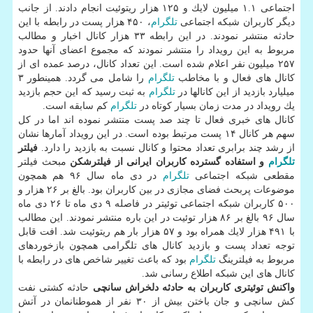
اجتماعی ۱.۱ میلیون لایك و ۱۲۵ هزار ریتوئیت انجام دادند. از جانب
دیگر كاربران شبكه اجتماعی
تلگرام
، ۴۵۰ هزار پست در رابطه با این
حادثه منتشر نمودند. در این رابطه ۳۳ هزار كانال اخبار و مطالب
مربوط به این رویداد را منتشر نمودند كه مجموع اعضای آنها حدود
۲۵۷ میلیون نفر اعلام شده است. این تعداد كانال، درصد عمده ای از
كانال های فعال و با مخاطب
تلگرام
را شامل می گردد. همینطور ۳
میلیارد بازدید از این كانالها در
تلگرام
به ثبت رسید كه این حجم بازدید
یك رویداد در مدت زمان بسیار كوتاه در
تلگرام
كم سابقه است.
كانال های خبری فعال تا چند صد پست منتشر نموده اند اما در كل
سهم هر كانال ۱۴ پست مرتبط بوده است. در این رویداد آمارها نشان
از رشد چند برابری تعداد محتوا و كانال نسبت به بازدید را دارد.
فیلتر
تلگرام
و استفاده گسترده كاربران ایرانی از فیلترشكن
مبحث فیلتر
مقطعی شبكه اجتماعی
تلگرام
در دی ماه سال ۹۶ هم همچون
موضوعات پربحث فضای مجازی در بین كاربران بود. بالغ بر ۲۶ هزار و
۵۰۰ كاربران شبكه اجتماعی توئیتر در فاصله ۹ دی ماه تا ۲۶ دی ماه
سال ۹۶ بالغ بر ۸۶ هزار توئیت در این باره منتشر نمودند. این مطالب
با ۴۹۱ هزار لایك همراه بود و ۵۷ هزار بار هم ریتوئیت شد. افت قابل
توجه تعداد پست و بازدید كانال های تلگرامی همچون بازخوردهای
مربوط به فیلترینگ
تلگرام
بود كه باعث تغییر شاخص های در رابطه با
كانال های این شبكه اطلاع رسانی شد.
واكنش توئیتری كاربران به حادثه دلخراش سانچی
حادثه كشتی نفت
كش سانچی و جان باختن بیش از ۳۰ نفر از هموطنانمان در آتش