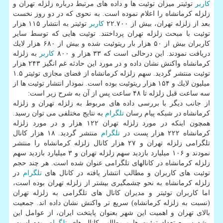
كاربر
توئیتر میزان توئیت ها و داده ‎های مرتبط درباره زلزله تهران و
زلزله كرمانشاه را اعلام نموده است. به نحوی كه در دو روز نخست
بعد از زلزله تهران، بیش از ۲۲.۷۰۰
كاربر
توئیتر به انتشار ۱۱۵ هزار
توئیت با مبحث زلزله تهران پرداختند. توئیت هایی كه توسط سایر
كاربران بیش از ۵۰ هزار بار ریتوئیت شده و بیش از ۶۸۰ هزار لایك
دریافت نمودند. این درحالی است كه ۳۳ هزار و ۸۰۰
كاربر
به زلزله
كرمانشاه واكنش نشان داده و در مورد این حادثه غم انگیز ۲۴۳ هزار
توئیت منتشر گردید. سهم زلزله كرمانشاه از فضای مجازی توئیتر ۱.۵
میلیون لایك و ۱۵۴ هزار ریتوئیت بوده است. نمودار انتشار توئیت ها از
سه ساعت قبل زلزله تا ۴۸ ساعت پس از آن به شرح زیر است:
از جانب دیگر با بررسی داده های مربوط به زلزله تهران و زلزله
كرمانشاه در شبكه پیام رسان
تلگرام
به نتایج مختلفی می توان رسید.
همچون اینكه در مورد زلزله تهران ۱۲۲ هزار و در مورد زلزله
كرمانشاه ۲۲۲ هزار پست در
تلگرام
منتشر گردید. ۱۸ هزار كانال
تلگرامی زلزله تهران و ۲۷ هزار كانال زلزله كرمانشاه را منتشر
نمودند و ۱۰۶ میلیارد بازدید سهم زلزله تهران و ۳ میلیارد بازدید سهم
زلزله كرمانشاه در كانالهای تلگرامی عنوان شده است. هر چند حجم
توئیت های كاربران و مطالب انتشار یافته در كانال های
تلگرام
در
زلزله كرمانشاه به نحو چشمگیری بیشتر از زلزله تهران بوده است،
اما كاربران توئیتر و مدیران كانال های تلگرامی به زلزله تهران
(نسبت به زلزله كرمانشاه) سریع تر واكنش نشان داده اند. جمعیت
بالای تهران و اهمیت این شهر بعنوان پایتخت ایران، از عوامل این
رشد سریع تعداد توئیت ها و مطالب كانال های
تلگرام
بوده است.