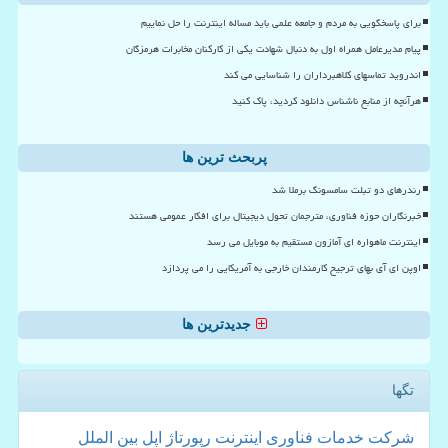
برای پاسخگویی به مردم و جامعه علمی باید مساله اینترنت را حل نماییم
پیام مدیرعامل همراه اول به دنبال شهادت یکی از کارکنان مخابرات هرمزگان
اندروید تماسهای کلاهبرداران را شناسایی می کند
هرآنچه از منابع ناشناس دانلود کردید، پاک کنید
پربحث ترین ها
رندرهای دو تبلت سامسونگ برملا شد
خبرنگاران حوزه فناوری، مترجمان تحول دیجیتال برای افکار عمومی هستند
اینترنت ماهواره ای آمازون مستقیم به موبایل می رسد
اوپن ای آی بهای ترجیح کارمندان خارجی به آمریکایی را می پردازد
جدیدترین ها
تگها
شركت
خدمات
فناوری
اینترنت
رپورتاژ
اپل
بین الملل