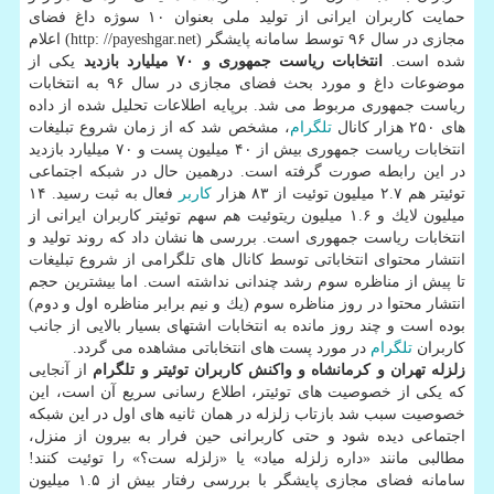
حمایت كاربران ایرانی از تولید ملی بعنوان ۱۰ سوژه داغ فضای
مجازی در سال ۹۶ توسط سامانه پایشگر (http: //payeshgar.net) اعلام
شده است.
انتخابات ریاست جمهوری و ۷۰ میلیارد بازدید
یكی از
موضوعات داغ و مورد بحث فضای مجازی در سال ۹۶ به انتخابات
ریاست جمهوری مربوط می شد. برپایه اطلاعات تحلیل شده از داده
های ۲۵۰ هزار كانال
تلگرام
، مشخص شد كه از زمان شروع تبلیغات
انتخابات ریاست جمهوری بیش از ۴۰ میلیون پست و️ ۷۰ میلیارد بازدید
در این رابطه صورت گرفته است. درهمین حال در شبكه اجتماعی
توئیتر هم ۲.۷ میلیون توئیت از ۸۳ هزار
كاربر
فعال به ثبت رسید. ۱۴
میلیون لایك و ۱.۶ میلیون ریتوئیت هم سهم توئیتر كاربران ایرانی از
انتخابات ریاست جمهوری است. بررسی ها نشان داد كه روند تولید و
انتشار محتوای انتخاباتی توسط كانال های تلگرامی از شروع تبلیغات
تا پیش از مناظره سوم رشد چندانی نداشته است. اما بیشترین حجم
انتشار محتوا در روز مناظره سوم (یك و نیم برابر مناظره اول و دوم)
بوده است و چند روز مانده به انتخابات اشتهای بسیار بالایی از جانب
كاربران
تلگرام
در مورد پست های انتخاباتی مشاهده می گردد.
زلزله تهران و كرمانشاه و واكنش كاربران توئیتر و تلگرام
از آنجایی
كه یكی از خصوصیت های توئیتر، اطلاع رسانی سریع آن است، این
خصوصیت سبب شد بازتاب زلزله در همان ثانیه های اول در این شبكه
اجتماعی دیده شود و حتی كاربرانی حین فرار به بیرون از منزل،
مطالبی مانند «داره زلزله میاد» یا «زلزله ست؟» را توئیت كنند!
سامانه فضای مجازی پایشگر با بررسی رفتار بیش از ۱.۵ میلیون