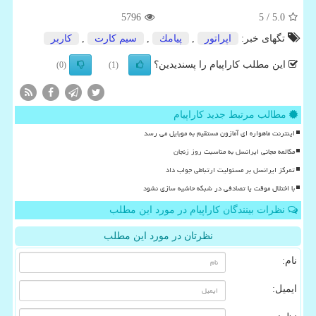
5796
/ 5
5.0
تگهای خبر:
اپراتور
,
پیامك
,
سیم­ كارت
,
كاربر
این مطلب کاراپیام را پسندیدین؟
(0)
(1)
مطالب مرتبط جدید کاراپیام
اینترنت ماهواره ای آمازون مستقیم به موبایل می رسد
مکالمه مجانی ایرانسل به مناسبت روز زنجان
تمرکز ایرانسل بر مسئولیت ارتباطی جواب داد
با اختلال موقت یا تصادفی در شبکه حاشیه سازی نشود
نظرات بینندگان کاراپیام در مورد این مطلب
نظرتان در مورد این مطلب
نام:
ایمیل: