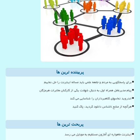
پربیننده ترین ها
برای پاسخگویی به مردم و جامعه علمی باید مساله اینترنت را حل نماییم
پیام مدیرعامل همراه اول به دنبال شهادت یکی از کارکنان مخابرات هرمزگان
اندروید تماسهای کلاهبرداران را شناسایی می کند
هرآنچه از منابع ناشناس دانلود کردید، پاک کنید
پربحث ترین ها
اینترنت ماهواره ای آمازون مستقیم به موبایل می رسد