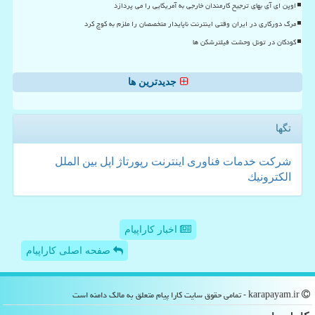
اوپن ای آی بهای ترجیح کارمندان خارجی به آمریکایی را می پردازد
مرگ دورکاری در ایران وقتی اینترنت ناپایدار متخصصان را ملزم به کوچ کرد
کودکان در تونل وحشت فیلترشکن ها
جدیدترین ها
تگها
شركت
خدمات
فناوری
اینترنت
رپورتاژ
اپل
بین الملل
الكترونیك
اخبار کاراپیام
صفحه اصلی کاراپیام
karapayam.ir - تمامی حقوق سایت كارا پیام متعلق به مالک دامنه است