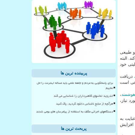
رو طبیعی
د. البته
یتی خود
پربیننده ترین ها
دریافت
برای پاسخگویی به مردم و جامعه علمی باید مساله اینترنت را حل
افی است
نماییم
هوشمند
،
اندروید تماسهای کلاهبرداران را شناسایی می کند
د نیاز،
هرآنچه از منابع ناشناس دانلود کردید، پاک کنید
دستگاههای اجرائی مکلف به استفاده از پیامرسان های بومی شدند
نایت به
 افزایش
پربحث ترین ها