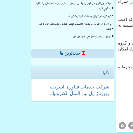
ن
همراه
مرگ دورکاری در ایران وقتی اینترنت ناپایدار متخصصان را ملزم
به کوچ کرد
کودکان در تونل وحشت فیلترشکن ها
كه اغلب
پاول دوروف به برندگان المپیاد جهانی هوش مصنوعی جایزه می
نسبت به
دهد
بازخوانی حادثه خروج اوپن ای آی
ا و گروه
، امكان
جدیدترین ها
مجرمانه
تگها
شركت
خدمات
فناوری
اینترنت
رپورتاژ
اپل
بین الملل
الكترونیك