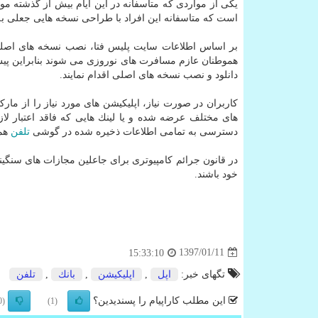
یكی از مواردی كه متأسفانه در این ایام بیش از گذشته م
است كه متاسفانه این افراد با طراحی نسخه هایی جعلی به 
بر اساس اطلاعات سایت پلیس فتا، نصب نسخه های اصلی اپ
هموطنان عازم مسافرت های نوروزی می شوند بنابراین پیش 
دانلود و نصب نسخه های اصلی اقدام نمایند.
كاربران در صورت نیاز، اپلیكیشن های مورد نیاز را از مارك
های مختلف عرضه شده و یا لینك هایی كه فاقد اعتبار لاز
دسترسی به تمامی اطلاعات ذخیره شده در گوشی
تلفن
همر
در قانون جرائم كامپیوتری برای جاعلین مجازات های سنگین
خود باشند.
1397/01/11
15:33:10
تگهای خبر:
اپل
,
اپلیكیشن
,
بانك
,
تلفن
این مطلب کاراپیام را پسندیدین؟
(0)
(1)