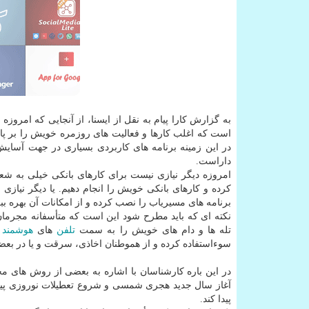
به گزارش كارا پیام به نقل از ایسنا، از آنجایی كه امروز
است كه اغلب كارها و فعالیت های روزمره خویش را بر پا
در این زمینه برنامه های كاربردی بسیاری در جهت آسایش
داراست.
امروزه دیگر نیازی نیست برای كارهای بانكی خیلی به ش
كرده و كارهای بانكی خویش را انجام دهیم. یا دیگر نیاز
برنامه های مسیریاب را نصب كرده و از امكانات آن بهره ببر
نكته ای كه باید مطرح شود این است كه متأسفانه مجرمان س
تله ها و دام های خویش را به سمت
تلفن
های
هوشمند
ب
سوءاستفاده كرده و از هموطنان اخاذی، سرقت و یا در بعضی
در این باره كارشناسان با اشاره به بعضی از روش های مجرم
آغاز سال جدید هجری شمسی و شروع تعطیلات نوروزی پیش بی
پیدا كند.