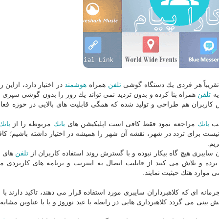
ه تقریباً هر فردی یك دستگاه گوشی
تلفن
همراه
هوشمند
در اختیار دارد، ازاین 
یه
تلفن
همراه بنا كرده و بدون تردید نمی تواند یك روز را بدون گوشی سپری كن
 كاربران هم طراحی و تولید شده كه همگی قابلیت های بالایی در حوزه فعال
عب
بانك
مراجعه نمود فقط كافی است اپلیكیشن های
بانك
مربوطه را از
بانك
ی نیست برای تردد در شهر، نقشه آن شهر را همیشه در اختیار داشته باشیم؛ ك
یم.
ایبری هیچ گاه بیكار نبوده و با گسترش روند استفاده كاربران از
تلفن
های
رده و تلاش می كنند از قابلیت اتصال به اینترنت و برنامه های كاربردی مور
 موارد هتك حیثیت نمایند.
انه ای كه كلاهبرداران سایبری مورد استفاده قرار می دهند، تاكید دارند با ع
نی می گردد كلاهبرداری هایی در رابطه با عید نوروز و یا با عناوین مشابه