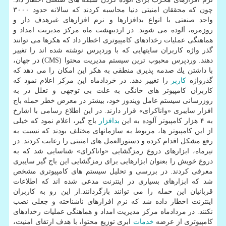
چون كه محققان امنیتی دنیا محاسبه كردند كه سالانه حدود ۳۰۰۰
واحد صنعتی با انواع بدافزارها و نرم افزارهای غیرهدف دار و
روزمره، آلوده می شوند. در اردیبهشت ماه مركز مدیریت امداد و
هماهنگی عملیات رخدادهای كامپیوتری اخطار داد كه هكرها می توانند
گذر واژه كاربران سایت‏هایی كه با وردپرس نوشته شده ‏اند را تغییر
دهند. وردپرس محبوب ترین سیستم مدیریت محتوا (CMS) در جهان،
با داشتن یك صدمه پذیری منطقی به هكر این امكان را می دهد كه
گذرواژه‏
كاربر
را تغییر دهد. در خردادماه این مركز اعلام نمود كه
كاربران كامپیوتر های خانگی به علت بی توجهی و تعلل در به
روزرسانی سیستم عامل ویندوز خود، بیشتر در معرض خطر حمله باج
افزار سایبری «واناكرای» قرار دارند. در این اطلاع رسامی با اشارخ
به ۴ هزار كامپیوتر آلوده به این
بدافزار
باج گیر، اعلام نمود كه خیلی
از این كامپیوتر ها، مربوط به سازمانهای مختلف بودند كه نسبت به
رفع مشكل اقدام كرده و دستورالعمل های امنیتی را رعایت كردند. در
تیرماه، ابزارهای دروغ رمزگشایی «واناكرای» شناسایی شد كه به
دروغ خویش را بعنوان ابزارهایی برای رمزگشایی این باج گیر سایبری
معرفی كردند. در بررسی و تحلیل سیستم های كامپیوتری مشخص
شد كه ابزارهای بسیاری در اینترنت مدعی شده اند كه اطلاعات
قربانیان این حمله را می توانند بازگردانند.از این رو به كاربران
اینترنت اخطار داده شد كه نرم افزارهای ناشناخته و جعلی نصب
نكنند. در مردادماه مركز مدیریت امداد و هماهنگی عملیات رخدادهای
كامپیوتری از عرضه
خدمات
ابری توزیع محتوا، با هدف ارتقای امنیت،