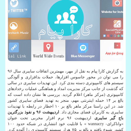
به گزارش كارا پیام به نقل از مهر، مهمترین اتفاقات سایبری سال ۹۶
را می توان در محور جاسوس افزارها، حملات بدافزاری و آلودگی
سیستم های كامپیوتری دسته بندی كرد. این تهدیدات سایبری در سالی
كه گذشت از جانب مركز مدیریت امداد و هماهنگی عملیات رخدادهای
كامپیوتری (مركز ماهر) اعلام گردید. بررسی ها نشان داده است كه
بالغ بر ۱۴ حمله اینترنتی مهم، منجر به تهدید فضای سایبری كشور
شد. در این راستا مركز ماهر بالغ بر ۱۰ اخطار در رابطه با تهدیدات
سایبری به كاربران فضای مجازی داد.
اردیبهشت ۹۶ و نفوذ بزرگترین
باج گیر سایبری
اردیبهشت ۹۶ نرم افزار مخربی تحت عنوان
«واناكرای- wannacry » با قابلیت خود انتشاری در شبكه حدود ۱۰۰
كشور شیوع یافته و بالغ بر ۷۵ هزار سیستم كامپیوتری را آلوده كرد.