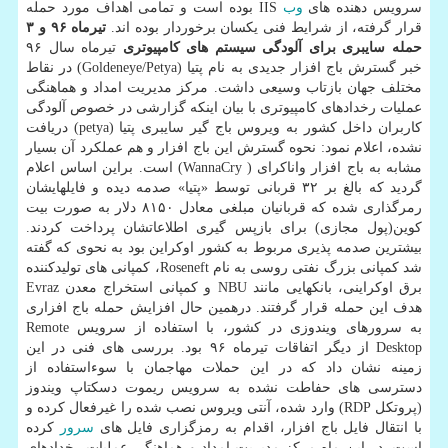
سرویس دهنده های
وب
IIS بوده است و تمامی اهداف مورد حمله
قرار گرفته، از شرایط فنی یكسان برخوردار بوده اند.
تیرماه ۹۶ و ۳
حمله سایبری برای آلودگی سیستم های كامپیوتری
تیرماه سال ۹۶
خبر گسترش باج افزار جدیدی به نام پتیا (Goldeneye/Petya) در نقاط
مختلف جهان بازتاب وسیعی داشت. مركز مدیریت امداد و هماهنگی
عملیات رخدادهای كامپیوتری با بیان اینكه گزارشی در خصوص آلودگی
كاربران داخل كشور به ویروس باج گیر سایبری پتیا (petya) دریافت
نشده، اعلام نمود: نحوه گسترش این باج افزار و هم عملكرد آن بسیار
مشابه به باج افزار واناكرای ( WannaCry) است. براین اساس اعلام
گردید كه بالغ بر ۳۲ قربانی توسط «پتیا» صدمه دیده و فایلهایشان
رمرگذاری شده كه قربانیان مبلغی معادل ۸۱۵۰ دلار به صورت بیت
كوین(پول مجازی) برای بازپس گیری اطلاعاتشان پرداخت كردند.
بیشترین صدمه پذیری مربوط به كشور اوكراین بود به نحوی كه گفته
شد كمپانی بزرگ نفتی روسی به نام Roseneft، كمپانی های تولیدكننده
برق اوكراینی، بانكهایی مانند NBU و كمپانی استخراج معدن Evraz
هدف این حمله قرار گرفتند. درهمین حال افزایش حمله باج افزاری
به سرورهای ویندوزی در كشور، با استفاده از سرویس Remote
Desktop از دیگر اتفاقات تیرماه ۹۶ بود. بررسی های فنی در این
زمینه نشان داد كه در این حملات مهاجمان با سوءاستفاده از
دسترسی های حفاطت نشده به سرویس ریموت دسكتاپ ویندوز
(پروتكل RDP) وارد شده، آنتی ویروس نصب شده را غیرفعال كرده و
با انتقال فایل باج افزار، اقدام به رمزگزاری فایل های
سرور
كرده
است. در این ماه مركز مدیریت امداد و هماهنگی عملیات رخدادهای