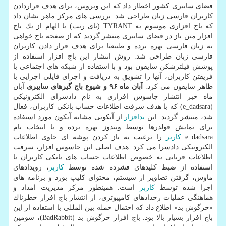
فضای سایبری كشور اخطار داد كه این ویروس، برای هدف قراردادن
كاربران فارسی زبان طراحی شد. بررسی های مركز ماهر نشان داد
كه باج افزاری موسوم به TYRANT (تای رنت) با الهام از یك باج
افزار متن باز در فضای سایبری منتشر گردید كه از صفحه باج خواهی
به زبان فارسی بهره برده و طبیعتا برای هدف قرار دادن كاربران
فارسی زبان طراحی شد. روش انتشار این باج افزار استفاده از
پوشش فیلترشكن سایفون بود و با استفاده از شبكه های اجتماعی با
فریفتن كاربران، آنها را تشویق به دریافت و اجرای فایلی اجرایی با
ظاهر سایفون می كرد.
آبان ماه ۹۶ و شیوع باج گیرهای سایبری
آبان
ماه خبر انتشار جاسوس افزاری به نام دادسرای الكترونیكی
(e_dadsara) كه با هدف سرقت اطلاعات حساب بانكی كاربران، فعال
شد، منتشر گردید. این
بدافزار
از آیكونی مشابه آیكون مورد استفاده
برای نمایش فولدرها توسط ویندوز بهره برده و با انتخاب نام
e_dadsara
كاربر
را ترغیب به باز كردن پوشه ای حاوی اطلاعات
الكترونیكی دادسرا می كرد. هدف اصلی این جاسوس افزار، سرقت
اطلاعات قربانی به خصوص اطلاعات حساب های بانكی كاربران با
استفاده از ضبط كلیدهای فشرده شده توسط
كاربر
، رویدادهای
ماوس، گرفتن تصاویر از سیستم، محتوای كلیپ بورد و برنامه های
اجرا شده توسط
كاربر
است. همینطور مركز مدیریت امداد و
هماهنگی عملیات رخدادهای كامپیوتری، از انتشار باج افزار خطرناك
«خرگوش بد» اطلاع داد كه احتمال حمله بین المللی با استفاده از این
باج افزار بسیار بالا بود. باج افزار خرگوش بد (BadRabbit)، سومین