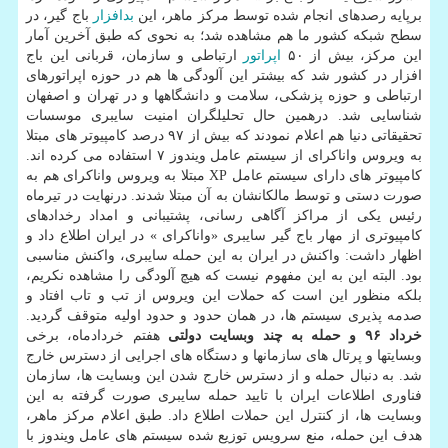
برپایه رصدهای انجام شده توسط مركز ماهر، این
بدافزار
باج گیر، در
سطح شبكه كشور ما هم مشاهده شد؛ به نحوی كه طبق آخرین آمار
این مركز، بیش از ۵۰
اپراتور
ارتباطی و سازمان، قربانی این باج
افزار در كشور شد كه بیشتر این آلودگی ها هم در حوزه اپراتورهای
ارتباطی و حوزه پزشكی، سلامت و دانشگاهها و در تهران و اصفهان
شناسایی شد. درهمین حال تحلیلگران امنیت سایبری موسسات
تحقیقاتی دنیا هم اعلام نمودند كه بیش از ۹۷ درصد كامپیوتر های مبتلا
به ویروس واناكرای از سیستم عامل ویندوز ۷ استفاده می كرده اند.
كامپیوتر های دارای سیستم عامل XP مبتلا به ویروس واناكرای هم به
صورت دستی و توسط مالكانشان به آن مبتلا شدند. درنهایت در تیرماه
رئیس یكی از مراكز آگاهی رسانی، پشتیبانی و امداد رخدادهای
كامپیوتری از مهار باج گیر سایبری «واناكرای » در ایران اطلاع داد و
اظهار داشت: واكنش در ایران به این حمله سایبری، واكنش مناسبی
بود. البته این به این مفهوم نیست كه هیچ آلودگی را مشاهده نكریم،
بلكه منظور این است كه حملات این ویروس از تب و تاب افتاد و
صدمه پذیری سیستم ها، در همان حدود و حدود اولیه متوقف گردید.
خرداد ۹۶ و حمله به چند وبسایت دولتی
هفتم خردادماه، برخی
وبسایتها و پرتال های سازمانها و دستگاه های اجرایی از دسترس خارج
شد. به دنبال حمله و از دسترس خارج شدن این وبسایت ها، سازمان
فناوری اطلاعات ایران با تایید حمله سایبری صورت گرفته به این
وبسایت ها، از كنترل این حملات اطلاع داد. طبق اعلام مركز ماهر،
هدف این حمله، منع سرویس توزیع شده سیستم های عامل ویندوز با