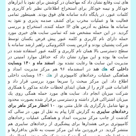
های ثبت وقایع نشان داد كه مهاجمان در كوشش برای نفود با ابزارهای
خودكار و نیمه خودكار برای استخراج اطلاعاتی نظیر نام كاربری و
كلمات عبور، در پایگاه داده سامانه های فوق بودند. همینطور تمامی
فعالیت ها و عملیات مخرب برای كشف صدمه پذیری و نفوذ به
سامانه ها متعلق به آدرس های IP حمله كننده، استخراج و بررسی
گردید. در این حمله مشخص شد كه تمامی سایت های خبری مورد
حمله دارای نام كاربری و كلمه عبور پیش فرض یكسان توسط
شركت پشتیبان بودند و آدرس پست الكترونیكی راهبر ارشد سامانه با
سطح دسترسی بالا همان نام كاربری و كلمه عبور استفاده شده در
سایت ها بوده و این موارد نشان داد كه حداقل موارد امنیتی در
مدیریت این سایت ها رعایت نشده بود.
اسفند ماه و ۱۴۰ وبسایت
داخلی كه
هك
شد
در اسفندماه ۹۶ هم مركز مدیریت امداد و
هماهنگی عملیات رخدادهای كامپیوتری از
هك
۱۴۰ وبسایت داخلی
اطلاع داد. این مركز مبحث را سریعا مورد بررسی قرار داد و
اقدامات فنی لازم را از همان ابتدای لحظات حادثه مذكور با همكاری
شركت میزبان انجام داد. سایت های مورد حمله همگی روی یك
میزبان اشتراكی قرار داشته و دسترسی برقرار شده بصورت محدود
و تنها شامل بارگزاری یك فایل متنی بود.
۱۰ اخطار مركز ماهر برای
رخدادهای سایبری
به گزارش كارا پیام به نقل از مهر، در سالی كه
گذشت از جانب مركز مدیریت امداد و هماهنگی عملیات رخدادهای
كامپیوتری برخی هشدارها برای پیشگیری از رخدادهای سایبری هم
منتشر گردید. در فروردین ماه این مركز نسبت به تلاش بدافزارها و
نرم افزارهای مخرب برای آلوده كردن شبكه های صنعتی اخطار داد.