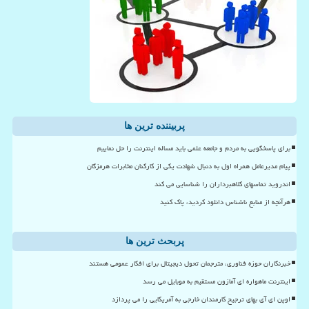
پربیننده ترین ها
برای پاسخگویی به مردم و جامعه علمی باید مساله اینترنت را حل نماییم
پیام مدیرعامل همراه اول به دنبال شهادت یکی از کارکنان مخابرات هرمزگان
اندروید تماسهای کلاهبرداران را شناسایی می کند
هرآنچه از منابع ناشناس دانلود کردید، پاک کنید
پربحث ترین ها
خبرنگاران حوزه فناوری، مترجمان تحول دیجیتال برای افکار عمومی هستند
اینترنت ماهواره ای آمازون مستقیم به موبایل می رسد
اوپن ای آی بهای ترجیح کارمندان خارجی به آمریکایی را می پردازد