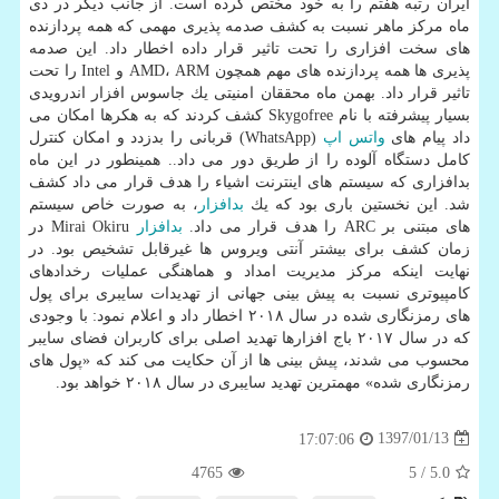
ایران رتبه هفتم را به خود مختص كرده است. از جانب دیگر در دی
ماه مركز ماهر نسبت به كشف صدمه پذیری مهمی كه همه پردازنده
های سخت افزاری را تحت تاثیر قرار داده اخطار داد. این صدمه
پذیری ها همه پردازنده های مهم همچون AMD، ARM و Intel را تحت
تاثیر قرار داد. بهمن ماه محققان امنیتی یك جاسوس افزار اندرویدی
بسیار پیشرفته با نام Skygofree كشف كردند كه به هكرها امكان می
داد پیام های
واتس اپ
(WhatsApp) قربانی را بدزدد و امكان كنترل
كامل دستگاه آلوده را از طریق دور می داد.. همینطور در این ماه
بدافزاری كه سیستم های اینترنت اشیاء را هدف قرار می داد كشف
شد. این نخستین باری بود كه یك
بدافزار
، به صورت خاص سیستم
های مبتنی بر ARC را هدف قرار می داد.
بدافزار
Mirai Okiru در
زمان كشف برای بیشتر آنتی ویروس ها غیرقابل تشخیص بود. در
نهایت اینكه مركز مدیریت امداد و هماهنگی عملیات رخدادهای
كامپیوتری نسبت به پیش بینی جهانی از تهدیدات سایبری برای پول
های رمزنگاری شده در سال ۲۰۱۸ اخطار داد و اعلام نمود: با وجودی
كه در سال ۲۰۱۷ باج افزارها تهدید اصلی برای كاربران فضای سایبر
محسوب می شدند، پیش بینی ها از آن حكایت می كند كه «پول های
رمزنگاری شده» مهمترین تهدید سایبری در سال ۲۰۱۸ خواهد بود.
1397/01/13
17:07:06
4765
/ 5
5.0