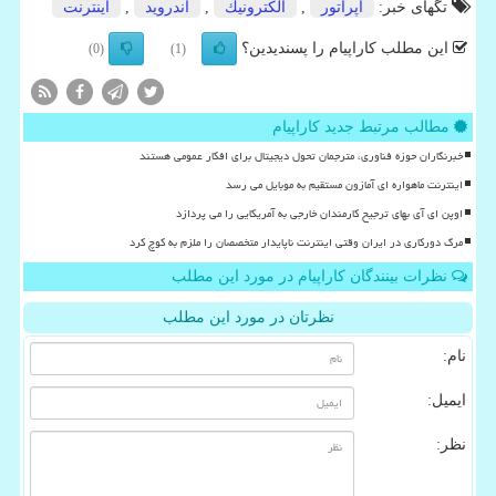
تگهای خبر:
اپراتور
,
الكترونیك
,
اندروید
,
اینترنت
این مطلب کاراپیام را پسندیدین؟
(0)
(1)
مطالب مرتبط جدید کاراپیام
خبرنگاران حوزه فناوری، مترجمان تحول دیجیتال برای افکار عمومی هستند
اینترنت ماهواره ای آمازون مستقیم به موبایل می رسد
اوپن ای آی بهای ترجیح کارمندان خارجی به آمریکایی را می پردازد
مرگ دورکاری در ایران وقتی اینترنت ناپایدار متخصصان را ملزم به کوچ کرد
نظرات بینندگان کاراپیام در مورد این مطلب
نظرتان در مورد این مطلب
نام:
ایمیل:
نظر: