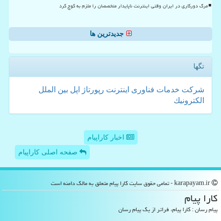
مرگ دورکاری در ایران وقتی اینترنت ناپایدار متخصصان را ملزم به کوچ کرد
جدیدترین ها
تگها
شركت
خدمات
فناوری
اینترنت
رپورتاژ
اپل
بین الملل
الكترونیك
اخبار کاراپیام
صفحه اصلی کاراپیام
karapayam.ir - تمامی حقوق سایت كارا پیام متعلق به مالک دامنه است
كارا پیام
پیام رسان : کارا پیام، فراتر از یک پیام رسان