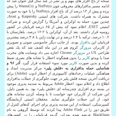
نسخه از باج افزار های مهم و پر نشر در چند سال قبل عنوان شد كه
ادامه مسیر بدافزارهای معروفی چون NotPetya و WannaCry را پیش
برده و بیش از ۱۳ درصد از كد باج افزار NotPetya را با خود به صورت
مشترك به همراه داشت. شركت های امنیتی Kaspersky و Avast،
چندین مورد حمله به اوكراین و آمریكا را گزارش كردند و شركت
امنیتی ESET، اعلام نمود كه بیش از ۶۵ درصد قربانیان در كشور
روسیه قرار داشتند. بعد از آن، اوكراین با ۱۲.۲ درصد، بلغارستان با
۱۰.۲ درصد، تركیه با ۶.۴ درصد و در نهایت ژاپن با ۳.۸ درصد بیشترین
قربانیان این
بدافزار
بودند. از جانب دیگر جاسوسی صوتی و تصویری
از كاربران
مرورگر
كروم هم در این ماه كشف شد كه یك نقص
طراحی UX در
مرورگر
Chrome اجازه می داد وبسایت های مخرب
صدا یا ویدئو
كاربر
را بدون هیچگونه اخطار یا نشانه های بصری ضبط
كرده و بدین صورت
كاربر
مورد سوء استفاده قرار گیرد.
آذر ۹۶ و
شناسایی حمله بدافزاری به «فلش پلیر»
مركز مدیریت امداد و
هماهنگی عملیات رخدادهای كامپیوتری از اخطار ادوب (Adobe) برای
دریافت آخرین نسخه فلش پلیر در جهت جلوگیری از حملات بدافزاری
اطلاع داد و اعلام نمود: اخطار Adobe مربوط به صدمه پذیری موجود
در بسته نرم افزاری چندرسانه ای «فلش پلیر» بود. به همین دلیل،
این شركت از كاربران خود خواست تا با وصله كردن سامانه های
خود، از این حملات جلوگیری نمایند. محققان امنیتی آزمایشگاه
كسپرسكی، استفاده از این صدمه پذیری برای اجرای كدهای كنترل از
طریق دور را در Adobe Flash پیدا كردند كه توسط گروهی به نام
BlackOasis عرضه شده بود.این گروه قربانیانی را در كشورهای