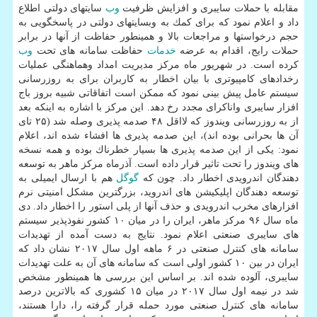
مقابله با حملات سایبری و افزایش ظرفیت
وب
سایتهای دولتی اطلاع
داد و اعلام نمود كه برای كمك به وبسایتهای دولتی در پاسخگویی به
حجم درخواستها و مراجعات بالا و همینطور حفاظت از آنها در برابر
حملات رایج، اقدام به عرضه
خدمات
حفاظت سامانه های تحت
وب
كرده است. در شهریور ماه مركز مدیریت امداد وهماهنگی عملیات
رخدادهای كامپیوتری با بیان اخطار به كاربران برای به روزرسانی
سیستم عامل پیش بینی نمود كه ممكن است اتفاقاتی شبیه بروز باج
افزار سایبری واناكرای مجدد رخ دهد. این مركز با اشاره به اینكه بعد
از به روزرسانی ویندوز كه لااقل ۴۸ صدمه پذیری وصله شد (۲۵ تای
آن ها بحرانی بوده اند)، این صدمه پذیری ها افشاء شده اند، اعلام
نمود: یكی از این صدمه پذیری ها بسیار خطرناك بوده و همه نسخه
های ویندوز را تحت تاثیر قرار داده است. آذرماه مركز ماهر به توسعه
دهندگان اندرویدی اخطار داد. چون كه
گوگل
هم با ارسال ایمیلی به
توسعه دهندگان اپلیكیشن های اندروید، بزرگترین مشكل امنیتی نرم
افزارهای مخرب اندرویدی و حذف آنها از پلی استور را اخطار داد. دی
ماه سال ۹۶ مركز ماهر، ایران را در میان ۱۰ كشور نفوذپذیر سیستم
های سایبری صنعتی اعلام نمود. نتایج به دست آمده از تهدیدات
سامانه های كنترل صنعتی در ۶ ماهه اول سال ۲۰۱۷ نشان داد كه
ایران در بین ۱۰ كشور اولی است كه سامانه های آن به علت تهدیدات
سایبری، آلوده شده اند. بر اساس این بررسی ها همینطور مشخص
شد در نیمه اول سال ۲۰۱۷ در میان ۱۵ كشوری كه بالاترین درصد
سامانه های كنترل صنعتی مورد حمله قرار گرفته را، دارا هستند،