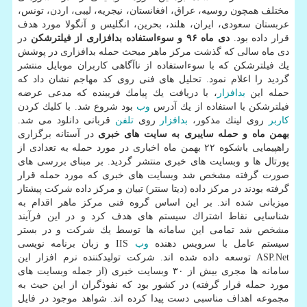
مختلف همچون روسیه، عراق، افغانستان، نیجریه، لیبی، اردن، تونس،
عربستان سعودی، ایران، هلند، بحرین، انگلیس و آنگولا مورد هدف
قرار داده بود.
دی ماه ۹۶ و سوءاستفاده بدافزاری از فیلترشكن
در
دی ماه سالی كه گذشت مركز ماهر مبحث حمله بدافزاری در پوشش
یك فیلترشكن كه با سوءاستفاده از ناآگاهی كاربران موبایل منتشر
گردید را اعلام نمود. تحلیل های فنی روی كد مهاجم نشان داد كه
حمله این
بدافزار
، با دریافت یك پیامك فریبنده كه مدعی عرضه
فیلترشكن با استفاده از یك آدرس
وب
بود شروع شد. با كلیك كردن
كاربر
روی لینك مذكور،
بدافزار
روی
تلفن
قربانی دانلود می شد.
بهمن ماه و حمله سایبری به سایت های خبری
در آستانه برگزاری
راهپیمایی باشكوه ۲۲ بهمن ماه اخباری در مورد حمله به تعدادی از
پورتال ها و وبسایت های خبری منتشر گردید. بر مبنای بررسی های
صورت گرفته مشخص شد وبسایت های خبری كه مورد حمله قرار
گرفته بودند در مركز داده (دیتا سنتر) تبیان و مركز داده شركت پیشتاز
میزبانی شده اند. بر این اساس گروه فنی مركز ماهر اقدام به
شناسایی نقاط اشتراك سیستم های هدف كرد و در این فرآیند
مشخص شد تمامی این سامانه ها توسط یك شركت و در بستر
سیستم عامل با سرویس دهنده
وب
IIS و زبان برنامه نویسی
ASP.Net توسعه داده شده اند. شركت تولیدكننده نرم افزار این
سامانه ها مجری بیش از ۳۰ وبسایت خبری (از جمله وبسایت های
مورد حمله قرار گرفته) در كشور بود كه نفوذگران از این حیث به
مجموعه اهداف مناسبی دست پیدا كرده اند. شواهد موجود در فایل