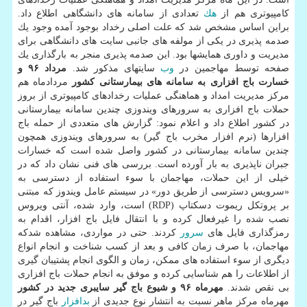
كامپیوتری هم از
هك
تعدادی از سامانه های دانشگاهی اطلاع داد.
براین اساس مشخص شد كه علت اصلی رخداد بوجود آمده وجود یك
صدمه پذیری در یكی از مولفه های جانبی سایت های دانشگاهی برای
مدیریت و داوری همایشها بود. این صدمه پذیری منجر به بارگذاری یك
صفحه توسط مهاجمین در
وب
سایتهای مذكور شد.
مرداد ۹۶ و
خسارت باج افزاری به سامانه های بیمارستانی كشور
مردادماه هم
مركز مدیریت امداد و هماهنگی عملیات رخدادهای كامپیوتری از بروز
حملات باج افزاری به سرورهای ویندوزی چندین سامانه بیمارستانی
در كشور اطلاع داد و اعلام نمود: گزارش های متعددی از حمله باج
افزارها (نرم افزار مخرب باج گیر) به سرورهای ویندوزی همچون
چندین سامانه بیمارستانی در كشور واصل شده است كه خسارات
جبران ناپذیری به بار آورده است. بررسی های فنی نشان داد كه در
خیلی از این حملات، مهاجمان با سوء استفاده از دسترسی به
«سرویس دسترسی از طریق دور» در سیستم عامل ویندوز كه مبتنی
بر پروتكل ریموت دسكتاپ (RDP) است، وارد شده، آنتی ویروس
نصب شده را غیرفعال كرده و با انتقال فایل باج افزار، اقدام به
رمزگذاری فایل های
سرور
كردند. حتی در مواردی، مشاهده شدكه
مهاجمان، با صرف زمان كافی و بعد از كسب شناخت و انجام انواع
دیگری از سوء استفاده های ممكن، زمان و الگوی انجام پشتیبان گیری
از اطلاعات را هم شناسایی كرده و موفق به انجام حملات باج افزاری
بی نقص شدند.
مهرماه ۹۶ و شیوع باج گیر سایبری جدید در كشور
مهرماه مركز ماهر نسبت به انتشار نوع جدیدی از
بدافزار
باج گیر در