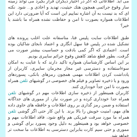
می آید. اطلاعاتی كه اگر در اختیار دیگران قرار بگیرد می تواند زمینه
ساز وقوع جرائمی همچون هتك حیثیت، تهدید و اخاذی و... شود. نكته
ای كه بد نیست به آن اشاره نماییم این است كه آیا ضرورتی دارد این
اطلاعات همواره بصورت نا امن و حفاظت نشده همراه ما باشند یا
خیر؟
طبق اطلاعات سایت پلیس فتا، متاسفانه علت اغلب پرونده های
تشكیل شده در پلیس فتا سهل انگاری و اعتماد نابجای شاكیان بوده
است. اعتمادی كه اگر كمی بادقت و حساسیت بیشتر صورت می
گرفت، بطور قطع شاهد كاهش وقوع جرائم سایبری بودیم.
بر این اساس كارشناسان همواره تاكید دارند كه با عنایت به امكان
سوءاستفاده و دسترسی غیر مجاز مجرمان سایبری، كاربران از
یادداشت كردن اطلاعات مهمی همچون رمزهای بانكی، پسوردهای
ورود و یا ذخیره تصاویر و فیلم های خصوصی در گوشیهای
تلفن
همراه
بصورت نا امن جداً خودداری كنند.
كاربران همینطور از ذخیره سازی اطلاعات مهم در گوشیهای
تلفن
همراه جدا خودداری كرده و در صورت نیاز، از مموری های جداگانه
استفاده و ضمن رمز گذاری بر روی اطلاعات و حافظه های حاوی داده
های مهم، امنیت خویش را بالا برند. با این كار حتی اگر گوشی
تلفن
همراه ما مورد سرقت فیزیكی هم واقع شود، فاقد اطلاعات مهم و
خصوصی خواهد بود و همینطور به دلیل وجود پسورد برای گوشی و
مموری و حتی سیم كارت بنابراین دسترسی به اطلاعات ما سخت تر
خواهد شد.