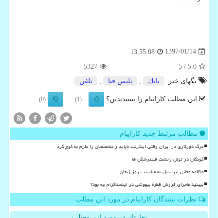
1397/01/14
13:55:08
5327
/ 5
5.0
تگهای خبر:
بانك
,
پلیس فتا
,
تلفن
این مطلب کاراپیام را پسندیدین؟
(0)
(1)
مطالب مرتبط جدید کاراپیام
مرگ دورکاری در ایران وقتی اینترنت ناپایدار متخصصان را ملزم به کوچ کرد
کودکان در تونل وحشت فیلترشکن ها
مکالمه مجانی ایرانسل به مناسبت روز زنجان
ببینید ماجرای فروش قطره بیهوشی در اینستاگرام چه بود؟
نظرات بینندگان کاراپیام در مورد این مطلب
نظرتان در مورد این مطلب