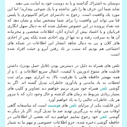
دوستان به اشتراك گذاشته و یا به دوست خود به امانت می دهند.
شاید شما این حرف ها را باور نداشته و یا یك شوخی بپندارید! اما این
مورد یك واقعیت است. رجوع به دادسرای جرائم كامپیوتری یا پلیس
فتا می تواند این واقعیت را برای شما مشخص نماید و نشان دهد كه
چه تعداد پرونده در این خصوص تشكیل شده كه به دنبال سهل انگاری
قربانیان و یا اعتماد بیش از اندازه آنان، اطلاعات شخصی و محرمانه
آن ها به سرقت رفته و نه تنها از وی اخاذی شده بلكه پس از اخاذی
های كلان و پی به دنبال شاهد انتشار این اطلاعات در شبكه های
اجتماعی هم بودیم كه سبب بر باد رفتن آبرو و حیثت افراد شده
است.
تلفن های همراه به دلیل در دسترس بودن (قابل حمل بودن)، داشتن
قابلیت های متنوع (دوربین با كیفیت، انتقال سریع اطلاعات و...) و از
همه مهمتر حافظه هایی با ظرفیت بالا، به ابزاری مهم برای ثبت
لحظات به یاد ماندنی و یادآوری خاطرات تبدیل گشته اند. اگر به
گوشی
تلفن
همراه خود سری بزنیم خواهیم دید تصاویر و كلیپ های
بسیار زیادی مربوط به زمان های گذشته و حال وجود دارد كه با مرور
هر یك، خاطرات جالبی را به یاد خواهیم آورد.
این قابلیت یكی از مزایای
تلفن
های
هوشمند
است كه متاسفانه گاهی
اوقات می تواند به بزرگترین تهدید ضد ما تبدیل گردد. اگر بار دیگر به
گوشی
تلفن
خود رجوع نماییم خواهیم دید كه بعضی از اطلاعاتی در
حافظه گوشی ذخیره شده، جزو اطلاعات خصوصی و مهم ما به شمار