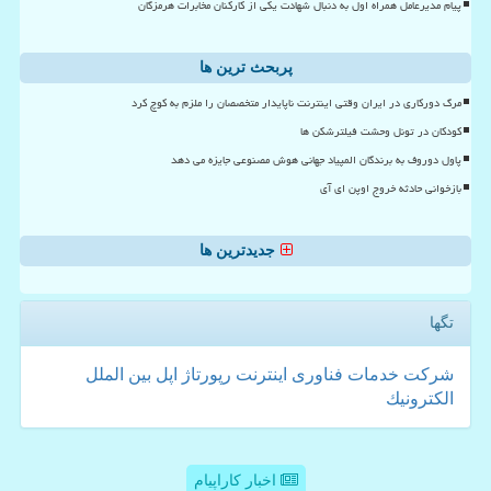
پیام مدیرعامل همراه اول به دنبال شهادت یکی از کارکنان مخابرات هرمزگان
پربحث ترین ها
مرگ دورکاری در ایران وقتی اینترنت ناپایدار متخصصان را ملزم به کوچ کرد
کودکان در تونل وحشت فیلترشکن ها
پاول دوروف به برندگان المپیاد جهانی هوش مصنوعی جایزه می دهد
بازخوانی حادثه خروج اوپن ای آی
جدیدترین ها
تگها
شركت
خدمات
فناوری
اینترنت
رپورتاژ
اپل
بین الملل
الكترونیك
اخبار کاراپیام