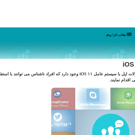
مطالب كارا پیام
كارا پیام: پژوهشگران اخیرا دریافته اند كه یك باگ در محصولات اپل با سیستم عامل iOS ۱۱ وجود دارد كه افراد ناشناس می توانند 