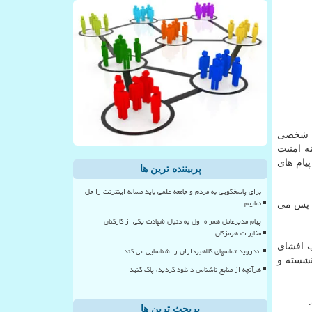
ور حفظ حریم شخصی
ال در زمینه امنیت
پیام های
پربیننده ترین ها
برای پاسخگویی به مردم و جامعه علمی باید مساله اینترنت را حل
نماییم
ن پس می
پیام مدیرعامل همراه اول به دنبال شهادت یکی از کارکنان
مخابرات هرمزگان
 مراقب افشای
اندروید تماسهای کلاهبرداران را شناسایی می کند
نشسته و
هرآنچه از منابع ناشناس دانلود کردید، پاک کنید
پربحث ترین ها