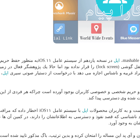
اپل
در نسخه یازدهم از سیستم عامل iOS.۱۱به منظ
كاربرانش، امكان خواندن مشاهده پیام ها برروی صفحه قفل گوشی (lock screen) را قرار نداده بود اما حالا یك پژوهشگر فع
راد غربیه و ناشناس اجازه می دهد با درخواست از دستیار صوتی سیری
اپل
، 
 و حریم شخصی و خصوصی كاربران بوجود آورده است چراكه هر فردی از ای
ت شده وی دسترسی پیدا كند.
اپل
با سیستم عامل iOS۱۱ اخطار داده كه
شناسی كه قصد نفوذ و دسترسی به اطلاعاتشان را دارند، در كمین آن ها 
ن به وجود آورد.
و آی پد این مساله را امتحان كرده و بدین ترتیب، باگ مذكور تایید شده است.