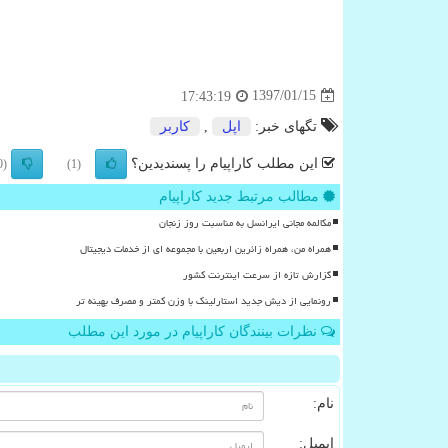
1397/01/15
17:43:19
تگهای خبر:
اپل
,
كاربر
این مطلب کاراپیام را پسندیدین؟
(0)
(1)
مطالب مرتبط جدید کاراپیام
مکالمه مجانی ایرانسل به مناسبت روز زنجان
همراه من، همراه زائرین اربعین با مجموعه ای از خدمات دیجیتال
گزارش تازه از سرعت اینترنت کشور
رونمایی از دیش جدید استارلینک با وزن کمتر و مصرف بهینه تر
نظرات بینندگان کاراپیام در مورد این مطلب
نام:
ایمیل: