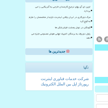
اوپن ای آی بهای ترجیح کارمندان خارجی به آمریکایی را می
پردازد
مرگ دورکاری در ایران وقتی اینترنت ناپایدار متخصصان را ملزم
به کوچ کرد
کودکان در تونل وحشت فیلترشکن ها
پاول دوروف به برندگان المپیاد جهانی هوش مصنوعی جایزه می
دهد
جدیدترین ها
تگها
شركت
خدمات
فناوری
اینترنت
رپورتاژ
اپل
بین الملل
الكترونیك