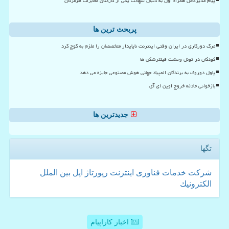
پیام مدیرعامل همراه اول به دنبال شهادت یکی از کارکنان مخابرات هرمزگان
پربحث ترین ها
مرگ دورکاری در ایران وقتی اینترنت ناپایدار متخصصان را ملزم به کوچ کرد
کودکان در تونل وحشت فیلترشکن ها
پاول دوروف به برندگان المپیاد جهانی هوش مصنوعی جایزه می دهد
بازخوانی حادثه خروج اوپن ای آی
جدیدترین ها
تگها
شركت
خدمات
فناوری
اینترنت
رپورتاژ
اپل
بین الملل
الكترونیك
اخبار کاراپیام