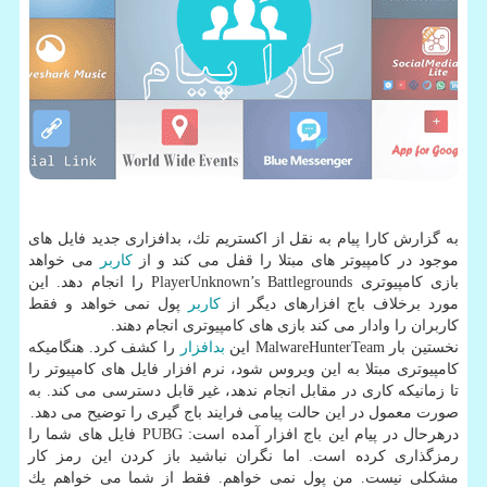
به گزارش كارا پیام به نقل از اكستریم تك، بدافزاری جدید فایل های
موجود در كامپیوتر های مبتلا را قفل می كند و از
كاربر
می خواهد
بازی كامپیوتری PlayerUnknown’s Battlegrounds را انجام دهد. این
مورد برخلاف باج افزارهای دیگر از
كاربر
پول نمی خواهد و فقط
كاربران را وادار می كند بازی های كامپیوتری انجام دهند.
نخستین بار MalwareHunterTeam این
بدافزار
را كشف كرد. هنگامیكه
كامپیوتری مبتلا به این ویروس شود، نرم افزار فایل های كامپیوتر را
تا زمانیكه كاری در مقابل انجام ندهد، غیر قابل دسترسی می كند. به
صورت معمول در این حالت پیامی فرایند باج گیری را توضیح می دهد.
درهرحال در پیام این باج افزار آمده است: PUBG فایل های شما را
رمزگذاری كرده است. اما نگران نباشید باز كردن این رمز كار
مشكلی نیست. من پول نمی خواهم. فقط از شما می خواهم یك