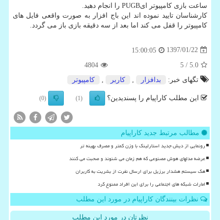
ساعت بازی كامپیوتر ایPUGB را انجام دهید.
كارشناسان تایید نموده اند این باج افزار به صورت واقعی فایل های
كامپیوتر را قفل می كند اما بعد از سه دقیقه بازی باز می گردد.
1397/01/22
15:00:05
4804
/ 5
5.0
تگهای خبر:
بدافزار
,
كاربر
,
كامپیوتر
این مطلب کاراپیام را پسندیدین؟
(0)
(1)
مطالب مرتبط جدید کاراپیام
رونمایی از دیش جدید استارلینک با وزن کمتر و مصرف بهینه تر
عرضه مدلهای هوش مصنوعی که هم زمان می شنوند و صحبت می کنند
هک سیستم هشدار برزیل برای ارسال نفرت از بشریت به کاربران
امارات شبکه های اجتماعی را برای این افراد ممنوع کرد
نظرات بینندگان کاراپیام در مورد این مطلب
نظرتان در مورد این مطلب