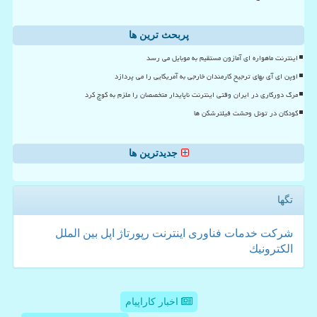
پربحث ترین ها
اینترنت ماهواره ای آمازون مستقیم به موبایل می رسد
اوپن ای آی بهای ترجیح کارمندان خارجی به آمریکایی را می پردازد
مرگ دورکاری در ایران وقتی اینترنت ناپایدار متخصصان را ملزم به کوچ کرد
کودکان در تونل وحشت فیلترشکن ها
جدیدترین ها
تگها
شركت
خدمات
فناوری
اینترنت
رپورتاژ
اپل
بین الملل
الكترونیك
اخبار کاراپیام