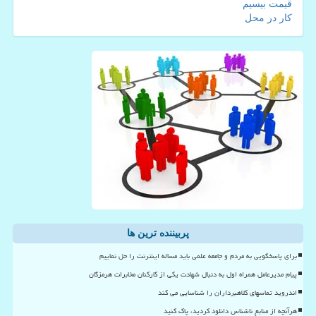
قیمت بیسیم
کار در محل
پربیننده ترین ها
برای پاسخگویی به مردم و جامعه علمی باید مساله اینترنت را حل نماییم
پیام مدیرعامل همراه اول به دنبال شهادت یکی از کارکنان مخابرات هرمزگان
اندروید تماسهای کلاهبرداران را شناسایی می کند
هرآنچه از منابع ناشناس دانلود کردید، پاک کنید