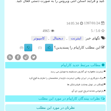
كنید و فرایند اسكن آنتی ویروس را به صورت دستی فعال كنید.
1397/01/24
14:05:34
4965
/ 5
5.0
تگهای خبر:
اینترنت
,
دیجیتال
,
كامپیوتر
این مطلب کاراپیام را پسندیدین؟
(0)
(1)
مطالب مرتبط جدید کاراپیام
اینترنت ماهواره ای آمازون مستقیم به موبایل می رسد
مرگ دورکاری در ایران وقتی اینترنت ناپایدار متخصصان را ملزم به کوچ کرد
کودکان در تونل وحشت فیلترشکن ها
بازخوانی حادثه خروج اوپن ای آی
نظرات بینندگان کاراپیام در مورد این مطلب
نظرتان در مورد این مطلب