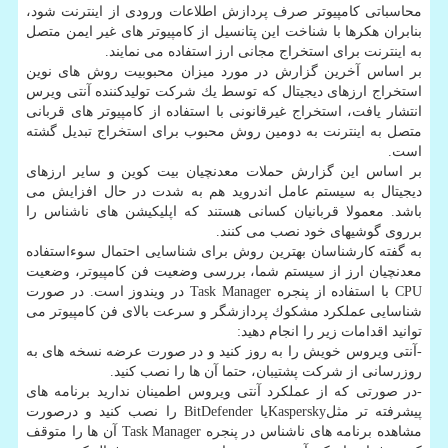
محاسباتی كامپیوتر صرف پردازش اطلاعات ورودی از اینترنت شود،
بنابران هكرها با شناخت این پتانسیل از كامپیوتر های غیر ایمن متصل
به اینترنت برای استخراج مجانی ارز استفاده می نمایند.
بر اساس آخرین گزارش در مورد میزان محبوبیت روش های نوین
استخراج ارزهای دیجیتال كه توسط یك شركت تولیدكننده آنتی ویرس
انتشار یافت، استخراج غیرقانونی با استفاده از كامپیوتر های قربانی
متصل به اینترنت به دومین روش محبوب برای استخراج تبدیل گشته
است.
بر اساس این گزارش حملات معدنچیان بیت كوین و سایر ارزهای
دیجیتال به سیستم عامل اندروید هم به شدت در حال افزایش می
باشد. معمولا قربانیان كسانی هستند كه اپلیكیشن های ناشناس را
برروی گوشیهای خود نصب می كنند.
به گفته كارشناسان بهترین روش برای شناسایی احتمال سوءاستفاده
معدنچیان ارز از سیستم شما، بررسی وضعیت فن كامپیوتر، وضعیت
CPU با استفاده از پنجره Task Manager در ویندوز است. در صورت
شناسایی عملكرد مشكوك پردازشگر و سرعت بالای فن كامپیوتر می
توانید اقدامات زیر را انجام دهید:
-آنتی ویروس خویش را به روز كنید و در صورت عرضه نسخه های به
روزرسانی از شركت پشتیبان، حتما آن ها را نصب كنید.
-در صورتی كه از عملكرد آنتی ویروس اطمینان ندارید برنامه های
پیشرفته تر مثلKasperskyیا BitDefender را نصب كنید و درصورت
مشاهده برنامه های ناشناس در پنجره Task Manager آن ها را متوقف