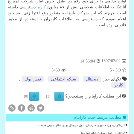
آوازه بدنامی را برای خود رقم زد. طبق آخرین آمار، شركت كمبریج
آنالتیكا به اطلاعات شخصی بیش از ۸۷ میلیون
كاربر
دسترسی داشته
است. هرچند كه این شركت بارها به منظور رفع افترا زنی ضد خود
اعلام نموده كه دسترسی به اطلاعات كاربران با استفاده از مجوز
قانونی بوده است.
1397/02/02
14:56:04
5460
/ 5
5.0
تگهای خبر:
دیجیتال
,
شبكه اجتماعی
,
فیس بوك
,
كاربر
این مطلب کاراپیام را پسندیدین؟
(0)
(1)
مطالب مرتبط جدید کاراپیام
خبرنگاران حوزه فناوری، مترجمان تحول دیجیتال برای افکار عمومی هستند
کودکان در تونل وحشت فیلترشکن ها