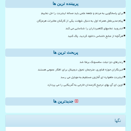
پربیننده ترین ها
برای پاسخگویی به مردم و جامعه علمی باید مساله اینترنت را حل نماییم
پیام مدیرعامل همراه اول به دنبال شهادت یکی از کارکنان مخابرات هرمزگان
اندروید تماسهای کلاهبرداران را شناسایی می کند
هرآنچه از منابع ناشناس دانلود کردید، پاک کنید
پربحث ترین ها
رندرهای دو تبلت سامسونگ برملا شد
خبرنگاران حوزه فناوری، مترجمان تحول دیجیتال برای افکار عمومی هستند
اینترنت ماهواره ای آمازون مستقیم به موبایل می رسد
اوپن ای آی بهای ترجیح کارمندان خارجی به آمریکایی را می پردازد
جدیدترین ها
تگها