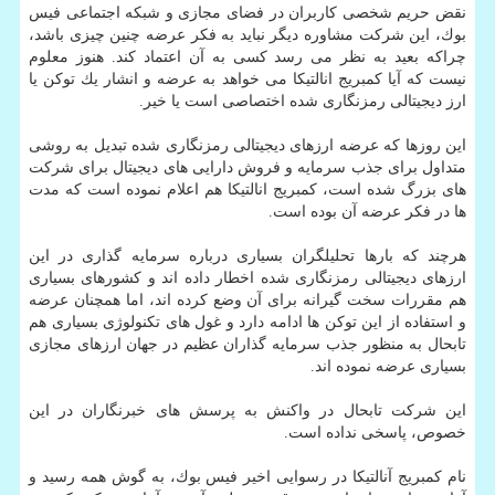
نقض حریم شخصی كاربران در فضای مجازی و شبكه اجتماعی فیس
بوك، این شركت مشاوره دیگر نباید به فكر عرضه چنین چیزی باشد،
چراكه بعید به نظر می رسد كسی به آن اعتماد كند. هنوز معلوم
نیست كه آیا كمبریج انالتیكا می خواهد به عرضه و انشار یك توكن یا
ارز دیجیتالی رمزنگاری شده اختصاصی است یا خیر.
این روزها كه عرضه ارزهای دیجیتالی رمزنگاری شده تبدیل به روشی
متداول برای جذب سرمایه و فروش دارایی های دیجیتال برای شركت
های بزرگ شده است، كمبریج انالتیكا هم اعلام نموده است كه مدت
ها در فكر عرضه آن بوده است.
هرچند كه بارها تحلیلگران بسیاری درباره سرمایه گذاری در این
ارزهای دیجیتالی رمزنگاری شده اخطار داده اند و كشورهای بسیاری
هم مقررات سخت گیرانه برای آن وضع كرده اند، اما همچنان عرضه
و استفاده از این توكن ها ادامه دارد و غول های تكنولوژی بسیاری هم
تابحال به منظور جذب سرمایه گذاران عظیم در جهان ارزهای مجازی
بسیاری عرضه نموده اند.
این شركت تابحال در واكنش به پرسش های خبرنگاران در این
خصوص، پاسخی نداده است.
نام كمبریج آنالتیكا در رسوایی اخیر فیس بوك، به گوش همه رسید و