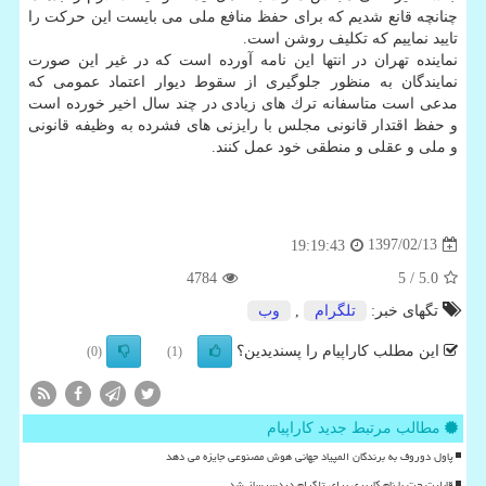
چنانچه قانع شدیم كه برای حفظ منافع ملی می بایست این حركت را
تایید نماییم كه تكلیف روشن است.
نماینده تهران در انتها این نامه آورده است كه در غیر این صورت
نمایندگان به منظور جلوگیری از سقوط دیوار اعتماد عمومی كه
مدعی است متاسفانه ترك های زیادی در چند سال اخیر خورده است
و حفظ اقتدار قانونی مجلس با رایزنی های فشرده به وظیفه قانونی
و ملی و عقلی و منطقی خود عمل كنند.
1397/02/13
19:19:43
4784
/ 5
5.0
تگهای خبر:
تلگرام
,
وب
این مطلب کاراپیام را پسندیدین؟
(0)
(1)
مطالب مرتبط جدید کاراپیام
پاول دوروف به برندگان المپیاد جهانی هوش مصنوعی جایزه می دهد
قابلیت چت با نام کاربری برای تلگرام دردسرساز شد