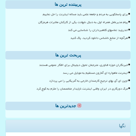
پربیننده ترین ها
برای پاسخگویی به مردم و جامعه علمی باید مساله اینترنت را حل نماییم
پیام مدیرعامل همراه اول به دنبال شهادت یکی از کارکنان مخابرات هرمزگان
اندروید تماسهای کلاهبرداران را شناسایی می کند
هرآنچه از منابع ناشناس دانلود کردید، پاک کنید
پربحث ترین ها
خبرنگاران حوزه فناوری، مترجمان تحول دیجیتال برای افکار عمومی هستند
اینترنت ماهواره ای آمازون مستقیم به موبایل می رسد
اوپن ای آی بهای ترجیح کارمندان خارجی به آمریکایی را می پردازد
مرگ دورکاری در ایران وقتی اینترنت ناپایدار متخصصان را ملزم به کوچ کرد
جدیدترین ها
تگها