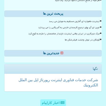
هرآنچه از منابع ناشناس دانلود کردید، پاک کنید
پربحث ترین ها
اینترنت ماهواره ای آمازون مستقیم به موبایل می رسد
اوپن ای آی بهای ترجیح کارمندان خارجی به آمریکایی را می پردازد
مرگ دورکاری در ایران وقتی اینترنت ناپایدار متخصصان را ملزم به کوچ کرد
کودکان در تونل وحشت فیلترشکن ها
جدیدترین ها
تگها
شركت
خدمات
فناوری
اینترنت
رپورتاژ
اپل
بین الملل
الكترونیك
اخبار کاراپیام