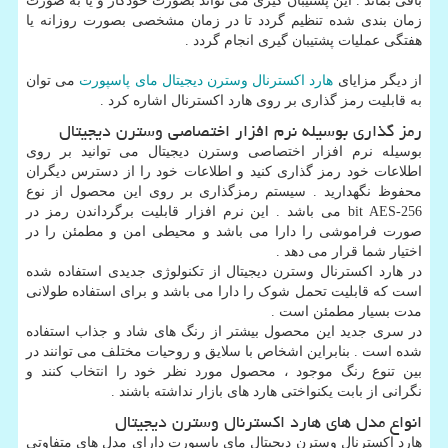
باقی بماند . این پشتیبان گیری می تواند بصورت خودکار و یا به صورت
زمان بندی شده تنظیم گردد تا در زمان مشخصی بصورت روزانه یا
هفتگی عملیات پشتیبان گیری انجام گردد .
از دیگر مزایای
هارد اکسترنال وسترن دیجیتال مای پاسپورت
می توان
به قابلیت رمز گذاری بر روی هارد اکسترنال اشاره کرد .
رمز گذاری بوسیله نرم افزار اختصاصی وسترن دیجیتال
بوسیله نرم افزار اختصاصی وسترن دیجیتال می توانید بر روی
اطلاعات خود رمز گذاری کنید و اطلاعات خود را از دسترس دیگران
محفوظ نگهدارید . سیستم رمزگذاری بر روی این محصول از نوع
256-
bit AES
می باشد . این نرم افزار قابلیت برگرداندن رمز در
صورت فراموشی را دارا می باشد و محیطی امن و مطمئن را در
اختیار شما قرار می دهد .
در هارد اکسترنال وسترن دیجیتال از تکنولوژی جدیدی استفاده شده
است که قابلیت تحمل شوک را دارا می باشد و برای استفاده طولانی
مدت بسیار مطمئن است .
در سری جدید این محصول بیشتر از رنگ های شاد و جذاب استفاده
شده است . بنابراین اشخاص با سلایق و روحیات مختلف می توانند در
بین تنوع رنگ موجود ، محصول مورد نظر خود را انتخاب کنند و
نگرانی از بابت یکنواختی هارد های بازار نداشته باشند .
انواع مدل های هارد اکسترنال وسترن دیجیتال
هارد اکسترنال وسترن دیجیتال مای پاسپورت دارای مدل های متفاوتی