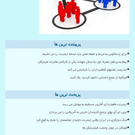
پربیننده ترین ها
برای پاسخگویی به مردم و جامعه علمی باید مساله اینترنت را حل نماییم
پیام مدیرعامل همراه اول به دنبال شهادت یکی از کارکنان مخابرات هرمزگان
اندروید تماسهای کلاهبرداران را شناسایی می کند
هرآنچه از منابع ناشناس دانلود کردید، پاک کنید
پربحث ترین ها
اینترنت ماهواره ای آمازون مستقیم به موبایل می رسد
اوپن ای آی بهای ترجیح کارمندان خارجی به آمریکایی را می پردازد
مرگ دورکاری در ایران وقتی اینترنت ناپایدار متخصصان را ملزم به کوچ کرد
کودکان در تونل وحشت فیلترشکن ها