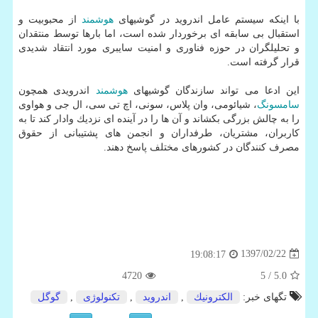
با اینكه سیستم عامل اندروید در گوشیهای
هوشمند
از محبوبیت و
استقبال بی سابقه ای برخوردار شده است، اما بارها توسط منتقدان
و تحلیلگران در حوزه فناوری و امنیت سایبری مورد انتقاد شدیدی
قرار گرفته است.
این ادعا می تواند سازندگان گوشیهای
هوشمند
اندرویدی همچون
سامسونگ
، شیائومی، وان پلاس، سونی، اچ تی سی، ال جی و هواوی
را به چالش بزرگی بكشاند و آن ها را در آینده ای نزدیك وادار كند تا به
كاربران، مشتریان، طرفداران و انجمن های پشتیبانی از حقوق
مصرف كنندگان در كشورهای مختلف پاسخ دهند.
1397/02/22
19:08:17
4720
/ 5
5.0
تگهای خبر:
الكترونیك
,
اندروید
,
تكنولوژی
,
گوگل