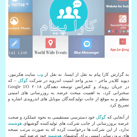
به گزارش كارا پیام به نقل از ایسنا، به نقل از
وب
سایت هكرنیوز،
دیوید كلایدر ماخر – مدیر واحد امنیت اندروید در شركت
گوگل
– كه
در جریان رویداد و كنفرانس توسعه دهندگان Google I/O ۲۰۱۸
سخنرانی كرد، به اهمیت مبحث عرضه به روزرسانی های امنیتی
منظم و به موقع از جانب تولیدكنندگان موبایل های اندرویدی اشاره و
تصریح كرد.
از آنجایی كه
گوگل
خود دسترسی مستقیمی به نحوه عملكرد و صحت
عرضه بروزرسانی از جانب شركت های تولیدكننده گوشیهای
هوشمند
ندارد، از این شركت ها درخواست كرده كه به صورت مرتب نسخه
های بروزرسانی امنیتی برای گوشیهای
هوشمند
خود عرضه كنند.