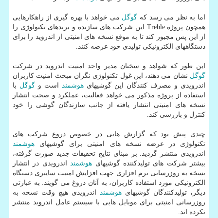
اما به نظر می رسد كه
گوگل
می خواهد با بهره گیری از راهكارهایی
همچون پروژه Treble این شركت های سازنده و برندهای تكنولوژی را
از این پس مجبور كند تا به موقع نسخه های امنیتی از اندروید را برای
دستگاههای الكترونیكی تولیدی خود عرضه كنند.
این طور كه شواهد و سخنان مدیر واحد امنیت اندروید در شركت
گوگل
نشان می دهند، این غول تكنولوژی نگران مبحث امنیت كاربران
اندرویدی و مصرف كنندگان این گوشیهای
هوشمند
است و
گوگل
با
استفاده از پروژه مذكور می خواهد فعالیت، عملكرد و صحت انتشار
نسخه های امنیتی انتشار یافته از جانب سازندگان گوشی را خود
كنترل و بازرسی كند.
چندی پیش بود كه گزارش هایی در خصوص دروغ شركت های
تكنولوژی در عرضه نسخه های امنیتی برای گوشیهای
هوشمند
اندرویدی منتشر گردید. بر مبنای نتایج تحقیقات جدید صورت گرفته،
بیشتر شركت های تولیدكننده گوشیهای
هوشمند
اندرویدی در انتشار
نسخه به روزرسانی نرم افزاری جهت افزایش امنیت سایبری دستگاه
الكترونیكی مورد استفاده كاربران، به آنان دروغ می گویند. به عبارتی
دیگر، تولیدكنندگان گوشیهای
هوشمند
اندرویدی هیچ وقت نسخه به
روزرسانی امنیتی برای موبایل هایی با سیستم عامل اندروید منتشر
نكرده اند.