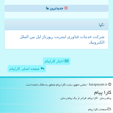
جدیدترین ها
تگها
شركت
خدمات
فناوری
اینترنت
رپورتاژ
اپل
بین الملل
الكترونیك
اخبار کاراپیام
صفحه اصلی کاراپیام
karapayam.ir - تمامی حقوق سایت كارا پیام متعلق به مالک دامنه است
كارا پیام
پیام رسان : کارا پیام، فراتر از یک پیام رسان
صفحات كارا پیام