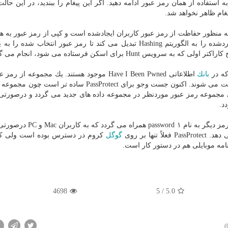
 استفاده از همان رمز عبور ادامه دهید. اگر این پیغام را ببندید، در این حالت
غام ظاهر نخواهد شد.
به منظور حفاظت از رمز عبور كاربران ایجادشده است و كپی از رمز عبور به هی
به جایی ارسال نخواهد شد. PassProtect ابتدا رمز عبور واردشده را به الگوریتم Hashing تبدیل می كند تا رمز عبور انتخ
H برای اسكن فرستاده می شود، انجام می گردد.
كه در
بانك
اطلاعاتی Have I Been Pwned موجود هستند. یك مجموعه از ر
دارای پنج حرف اول یكسان هستند توسط PassProtect دریافت می شوند. اكنون جست وجو برای PassProtect ساد
 مجموعه رمز عبور موردنظر در مجموعه داده های جدید می گردد و درصورتی
د.
اطلاعاتی Have I Been Pwned با یك سرویس مدیریت رمز دیگر به نام ۱ rd
ها بر روی
گوگل
كروم در دسترس بوده است ولی ك
امه موبایلی هم در دستور كار است.
4698
/ 5
5.0