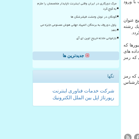
 با ورود
مرگ دورکاری در ایران وقتی اینترنت ناپایدار متخصصان را ملزم
به کوچ کرد
کودکان در تونل وحشت فیلترشکن ها
چ عنوان
پاول دوروف به برندگان المپیاد جهانی هوش مصنوعی جایزه می
اب شده را به یك رشته
دهد
بازخوانی حادثه خروج اوپن ای آی
مز عبورها كه
ه تر است چون مجموعه داده های
جدیدترین ها
 كه رمز
passwo همراه می گردد كه به كاربران Mac و PC درصورتی كه رمز
تگها
ارشناس
شركت
خدمات
فناوری
اینترنت
رپورتاژ
اپل
بین الملل
الكترونیك