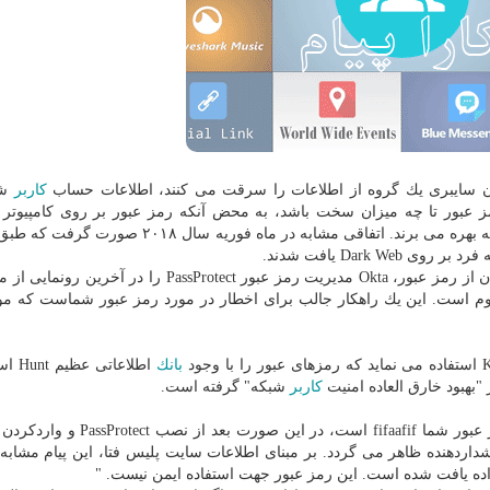
مان سایبری یك گروه از اطلاعات را سرقت می كنند، اطلاعات حساب
كاربر
شا
رمز عبور تا چه میزان سخت باشد، به محض آنكه رمز عبور بر روی كامپیوتر
سایبری ظاهر شود، از آن رمز عبور در جهت اعمال مجرمانه بهره می برند. اتفاقی مشابه در ماه فور
اما به منظور در نظر گرفتن چنین حوادثی و محافظت كردن از رمز عبور، Okta مدیریت رمز عبور PassProtect
 است. این یك راهكار جالب برای اخطار در مورد رمز عبور شماست كه م
بانك
اطلاعاتی
كاربر
شبكه" گرفته است.
این افزونه به شیوه مستقیم عمل می كند؛ فرض كنید رمز عبور شما fifaafif است، در
اردهنده ظاهر می گردد. بر مبنای اطلاعات سایت پلیس فتا، این پیام مشابه پ