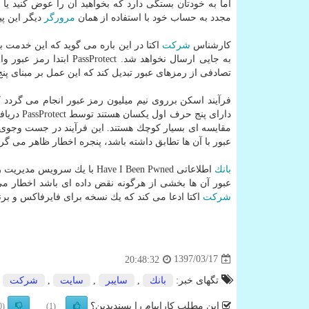
اما به خودتان بستگی دارد كه بخواهید آن را عوض كنید یا به
مجدد به حساب خود با استفاده از همان
مرورگر
دیگر این پی
كارشناس
شركت
اكتا در این باره می گوید كه این خدمت 
تصادفی از رمزهای عبور تبدیل كند كه این عمل بر مبنای پنج كاراكتر اولی كه به سرویس unt
فرآیند اسكن برروی نیم میلیون رمز عبور انجام می گردد 
مقایسه ای بسیار كوچك هستند. این فرآیند در جست وجوی
عبور با آن ها تطابق داشته باشد، پنجره اخطار ظاهر می گرد
بانك
عبور آن ها بخشی از هرگونه نقض داده ای باشد اخطار می دهد. PassProtect فعلاً تن
شركت
اكتا ادعا می كند كه یك نسخه برای فایرفاكس و برن
1397/03/17
20:48:32
تگهای خبر:
بانك
,
سایبر
,
سایت
,
شركت
این مطلب کاراپیام را پسندیدین؟
(0)
(1)