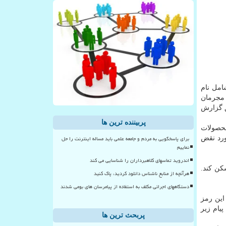
مل نام
 مجرمان
یه سال ۲۰۱۸ صورت گرفت كه طبق گزارش
پربیننده ترین ها
 را در آخرین رونمایی از محصولات
برای پاسخگویی به مردم و جامعه علمی باید مساله اینترنت را حل
ورد نقض
نماییم
اندروید تماسهای کلاهبرداران را شناسایی می کند
 عظیم Hunt اسكن كند.
هرآنچه از منابع ناشناس دانلود کردید، پاک کنید
دستگاههای اجرائی مکلف به استفاده از پیامرسان های بومی شدند
 این صورت بعد از نصب PassProtect و واردكردن این رمز
یام زیر
پربحث ترین ها