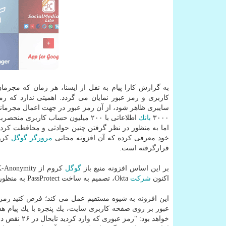
به گزارش كارا پیام به نقل از ایسنا، هر زمان كه مجر
كاربری و رمز عبور نمایان می گردد. اهمیتی ندارد كه 
۳۰۰۰
بانك
اطلاعاتی با ۲۰۰ میلیون حساب كاربری منحصربه فرد بر روی Dark Web یافت شدند.
خود معرفی كرده كه آن افزونه مجانی
مرورگر
گوگل
كروم
قرارگرفته است.
بر این اساس افزونه منبع باز
گوگل
كروم از K-Anonymity استفاده می نماید كه رمزهای عبور را با وجود
اكنون
شركت
Okta، تصمیم به ساخت PassProtect به منظور "بهبود خارق العاده امنیت
عبور بر روی صفحه كاربری سایت، یك پنجره با یك پیام هشد
خواهد بود: "رمز عبوری كه وارد كردید تابحال در ۲۶ نقض داده یافت شده است. این رمز عبور جهت استفاده ایمن نیست. "