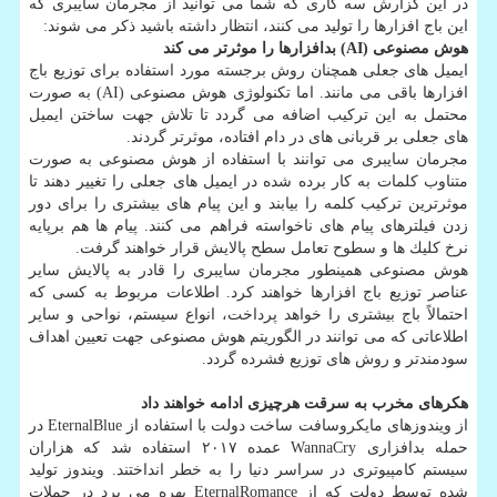
در این گزارش سه كاری كه شما می توانید از مجرمان سایبری كه
این باج افزارها را تولید می كنند، انتظار داشته باشید ذكر می شوند:
هوش مصنوعی (AI) بدافزارها را موثرتر می كند
ایمیل های جعلی همچنان روش برجسته مورد استفاده برای توزیع باج
افزارها باقی می مانند. اما تكنولوژی هوش مصنوعی (AI) به صورت
محتمل به این تركیب اضافه می گردد تا تلاش جهت ساختن ایمیل
های جعلی بر قربانی های در دام افتاده، موثرتر گردند.
مجرمان سایبری می توانند با استفاده از هوش مصنوعی به صورت
متناوب كلمات به كار برده شده در ایمیل های جعلی را تغییر دهند تا
موثرترین تركیب كلمه را بیابند و این پیام های بیشتری را برای دور
زدن فیلترهای پیام های ناخواسته فراهم می كنند. پیام ها هم برپایه
نرخ كلیك ها و سطوح تعامل سطح پالایش قرار خواهند گرفت.
هوش مصنوعی همینطور مجرمان سایبری را قادر به پالایش سایر
عناصر توزیع باج افزارها خواهند كرد. اطلاعات مربوط به كسی كه
احتمالاً باج بیشتری را خواهد پرداخت، انواع سیستم، نواحی و سایر
اطلاعاتی كه می توانند در الگوریتم هوش مصنوعی جهت تعیین اهداف
سودمندتر و روش های توزیع فشرده گردد.
هكرهای مخرب به سرقت هرچیزی ادامه خواهند داد
از ویندوزهای مایكروسافت ساخت دولت با استفاده از EternalBlue در
حمله بدافزاری WannaCry عمده ۲۰۱۷ استفاده شد كه هزاران
سیستم كامپیوتری در سراسر دنیا را به خطر انداختند. ویندوز تولید
شده توسط دولت كه از EternalRomance بهره می برد در حملات