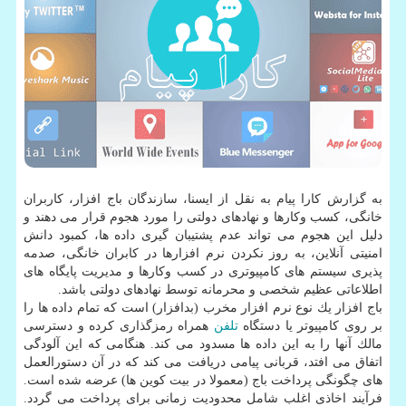
به گزارش كارا پیام به نقل از ایسنا، سازندگان باج افزار، كاربران
خانگی، كسب وكارها و نهادهای دولتی را مورد هجوم قرار می دهند و
دلیل این هجوم می تواند عدم پشتیبان گیری داده ها، كمبود دانش
امنیتی آنلاین، به روز نكردن نرم افزارها در كابران خانگی، صدمه
پذیری سیستم های كامپیوتری در كسب وكارها و مدیریت پایگاه های
اطلاعاتی عظیم شخصی و محرمانه توسط نهادهای دولتی باشد.
باج افزار یك نوع نرم افزار مخرب (بدافزار) است كه تمام داده ها را
بر روی كامپیوتر یا دستگاه
تلفن
همراه رمزگذاری كرده و دسترسی
مالك آنها را به این داده ها مسدود می كند. هنگامی كه این آلودگی
اتفاق می افتد، قربانی پیامی دریافت می كند كه در آن دستورالعمل
های چگونگی پرداخت باج (معمولا در بیت كوین ها) عرضه شده است.
فرآیند اخاذی اغلب شامل محدودیت زمانی برای پرداخت می گردد.