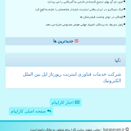
اوپن ای آی بهای ترجیح کارمندان خارجی به آمریکایی را می پردازد
مرگ دورکاری در ایران وقتی اینترنت ناپایدار متخصصان را ملزم به کوچ کرد
کودکان در تونل وحشت فیلترشکن ها
پاول دوروف به برندگان المپیاد جهانی هوش مصنوعی جایزه می دهد
جدیدترین ها
تگها
شركت
خدمات
فناوری
اینترنت
رپورتاژ
اپل
بین الملل
الكترونیك
اخبار کاراپیام
صفحه اصلی کاراپیام
karapayam.ir - تمامی حقوق سایت كارا پیام متعلق به مالک دامنه است