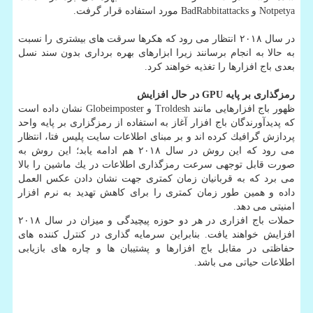
Notpetya و BadRabbitattacks مورد استفاده قرار گرفت.
در سال ۲۰۱۸ انتظار می رود كه هكرها سرقت های بیشتری را نسبت
به حالا به انجام برسانند زیرا ابزارهای بهره برداری بدون سند نسل
بعدی باج افزارها را تغذیه خواهند كرد.
رمزگذاری بر پایه GPU در حال افزایش
ظهور باج افزارهایی مانند Troldesh و Globeimposter نشان داده است
كه پدیدآورندگان باج افزار آغاز به استفاده از رمزگزاری بر پایه واحد
پردازش گرافیك كرده اند و بر مبنای اطلاعات سایت پلیس فتا، انتظار
می رود كه این روش در سال ۲۰۱۸ هم ادامه یابد؛ این روش به
صورت قابل توجهی سرعت رمزگذاری اطلاعات در یك ماشین را بالا
می برد كه به قربانیان زمان كمتری جهت نشان دادن عكس العمل
داده و همین طور زمان كمتری را برای كاهش تهدید به نرم افزار
امنیتی می دهد.
حملات باج افزاری در هر دو حوزه پیچیدگی و میزان در سال ۲۰۱۸
افزایش خواهند یافت. بنابراین سرمایه گذاری در كنترل كننده های
حفاظتی در مقابل باج افزارها و پشتیبان ها و چاره های بازیابی
اطلاعات حیاتی می باشد.