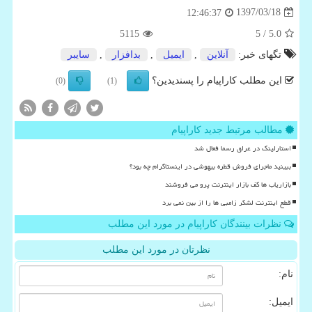
1397/03/18
12:46:37
5115
/ 5
5.0
تگهای خبر:
آنلاین
,
ایمیل
,
بدافزار
,
سایبر
این مطلب کاراپیام را پسندیدین؟
(0)
(1)
مطالب مرتبط جدید کاراپیام
استارلینک در عراق رسما فعال شد
ببینید ماجرای فروش قطره بیهوشی در اینستاگرام چه بود؟
بازاریاب ها کف بازار اینترنت پرو می فروشند
قطع اینترنت لشکر زامبی ها را از بین نمی برد
نظرات بینندگان کاراپیام در مورد این مطلب
نظرتان در مورد این مطلب
نام:
ایمیل: