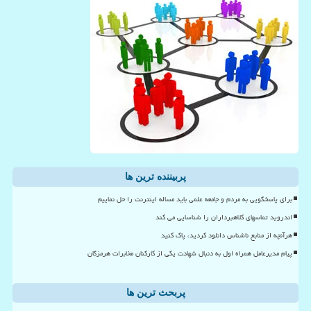
پربیننده ترین ها
برای پاسخگویی به مردم و جامعه علمی باید مساله اینترنت را حل نماییم
اندروید تماسهای کلاهبرداران را شناسایی می کند
هرآنچه از منابع ناشناس دانلود کردید، پاک کنید
پیام مدیرعامل همراه اول به دنبال شهادت یکی از کارکنان مخابرات هرمزگان
پربحث ترین ها