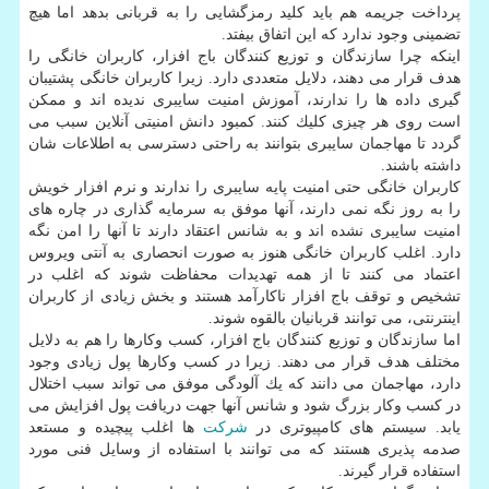
پرداخت جریمه هم باید كلید رمزگشایی را به قربانی بدهد اما هیچ
تضمینی وجود ندارد كه این اتفاق بیفتد.
اینكه چرا سازندگان و توزیع كنندگان باج افزار، كاربران خانگی را
هدف قرار می دهند، دلایل متعددی دارد. زیرا كاربران خانگی پشتیبان
گیری داده ها را ندارند، آموزش امنیت سایبری ندیده اند و ممكن
است روی هر چیزی كلیك كنند. كمبود دانش امنیتی آنلاین سبب می
گردد تا مهاجمان سایبری بتوانند به راحتی دسترسی به اطلاعات شان
داشته باشند.
كاربران خانگی حتی امنیت پایه سایبری را ندارند و نرم افزار خویش
را به روز نگه نمی دارند، آنها موفق به سرمایه گذاری در چاره های
امنیت سایبری نشده اند و به شانس اعتقاد دارند تا آنها را امن نگه
دارد. اغلب كاربران خانگی هنوز به صورت انحصاری به آنتی ویروس
اعتماد می كنند تا از همه تهدیدات محفاظت شوند كه اغلب در
تشخیص و توقف باج افزار ناكارآمد هستند و بخش زیادی از كاربران
اینترنتی، می توانند قربانیان بالقوه شوند.
اما سازندگان و توزیع كنندگان باج افزار، كسب وكارها را هم به دلایل
مختلف هدف قرار می دهند. زیرا در كسب وكارها پول زیادی وجود
دارد، مهاجمان می دانند كه یك آلودگی موفق می تواند سبب اختلال
در كسب وكار بزرگ شود و شانس آنها جهت دریافت پول افزایش می
یابد. سیستم های كامپیوتری در
شركت
ها اغلب پیچیده و مستعد
صدمه پذیری هستند كه می توانند با استفاده از وسایل فنی مورد
استفاده قرار گیرند.