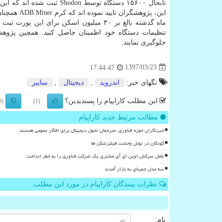
تابحال ۱۵۶۰۰ دستگاه توسط 
جلوگیری نمایند.
1397/03/23
17:44:47
تگهای خبر:
اندروید
,
دیجیتال
,
سایبر
این مطلب کاراپیام را پسندیدین؟
(0)
(1)
مطالب مرتبط جدید کاراپیام
خبرنگاران حوزه فناوری، مترجمان تحول دیجیتال برای افکار عمومی هستند
کودکان در تونل وحشت فیلترشکن ها
عامل سرکش اوپن ای آی مشتری یک شرکت فناوری را به خطر انداخت
سه مدل جمینای به بازار آمدند
نظرات بینندگان کاراپیام در مورد این مطلب
نام: