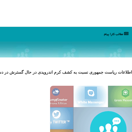
مطالب كارا پیام
ادل اطلاعات ریاست جمهوری نسبت به كشف كرم اندرویدی در حال گسترش در دس