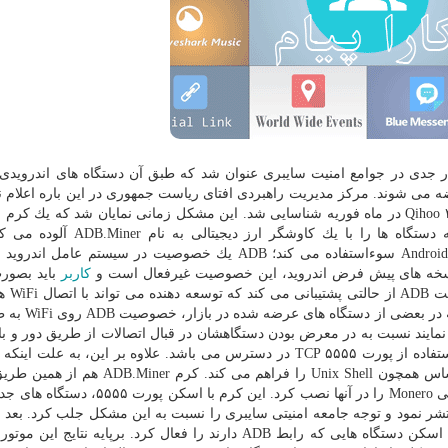
ار جدی در جوامع امنیت سایبری عنوان شد كه طبق آن دستگاه های اندرویدی 
ضه می شوند. مركز مدیریت راهبردی افتای ریاست جمهوری در این باره اعلام نم
باگ، مسئله جدیدی نیست و نخستین بار توسط Qihoo ۳۶۰ Netlab در ماه فوریه شناسایی شد. این مشكل زمانی نمایان شد كه یك
در حال گسترش در دستگاه های اندرویدی كشف شد كه دستگاه ها را با یك كاوشگر 
ADB.Miner از پل دیباگ اندروید یا Android Debug Bridge (ADB) سوءاستفاده می كند؛ ADB یك خصوصیت در سیست
نسخه های پیش فرض اندروید، این خصوصیت غیرفعال است و
كاربر
باید بصور
آنرا با استفاده از اتصا
خصوصیت استفاده نماید. ایرادی كه وجود دارد 
مایند نسبت به در معرض بودن دستگاهشان در قبال اتصالات از طریق دور و با 
به تعدادی ابزار حساس همچون Unix Shell را فراهم می كند. كرم ner
فوریه در دستگاه ها گسترش پیدا كرد و كاوشگر ارز دیجیتالی Monero را در آنها نصب كرد. این ك
هفته گذشته Kevin Beaumont پستی را منتشر نمود و توجه جامعه امنیتی سایبری را نسبت به این مشكل جلب كرد. بع
این پست، موتور جستجو اینترنت اشیا Shodon، خصوصیت اسكن دستگاه هایی كه رابط ADB دارند را فعال كرد. برپایه ن