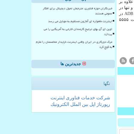
. علاوه بر
سكن پورت ۵۵۵۵ متوقف نشده است و تنها در
خبرنگاران حوزه فناوری، مترجمان تحول دیجیتال برای افکار
عمومی هستند
ماه گذشته بالغ بر ۳۰ میلیون اسكن برای این پورت ثبت شده است. هم اكنون، بهترین سفارش این است كه از غیر فعال بودن رابط ADB در
تنظیمات دستگاه خود اطمینان حاصل كنید. همچین پژوهشگران به اپراتورهای موبایل سفارش می كنند تا از اتصالات ورودی به پورت ۵۵۵۵
اینترنت ماهواره ای آمازون مستقیم به موبایل می رسد
اوپن ای آی بهای ترجیح کارمندان خارجی به آمریکایی را می
پردازد
مرگ دورکاری در ایران وقتی اینترنت ناپایدار متخصصان را ملزم
به کوچ کرد
جدیدترین ها
تگها
شركت
خدمات
فناوری
اینترنت
رپورتاژ
اپل
بین الملل
الكترونیك