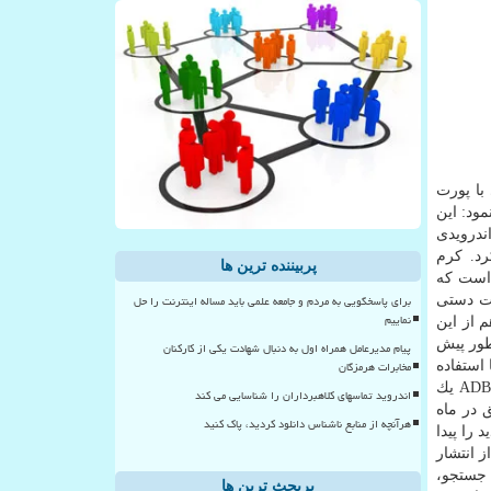
با پورت
ود: این
 كرم اندرویدی
ارز دیجیتالی به نام ADB.Miner آلوده می كرد. كرم
پربیننده ترین ها
م عامل اندروید است كه
برای پاسخگویی به مردم و جامعه علمی باید مساله اینترنت را حل
ت دستی
نماییم
ل USB فعال كند. علاوه بر این، قابلیت ADB از حالتی پشتیبانی می كند كه توسعه دهنده می تواند با اتصال WiFi هم از این
این است كه در بعضی از دستگاه های عرضه شده در بازار، خصوصیت ADB روی WiFi به طور پیش
پیام مدیرعامل همراه اول به دنبال شهادت یکی از کارکنان
مخابرات هرمزگان
استفاده
از رابط ADB آگاه نیستند. این رابط به صورت معمول با استفاده از پورت ۵۵۵۵ TCP در دسترس می باشد. علاوه بر این، به علت اینكه ADB یك
اندروید تماسهای کلاهبرداران را شناسایی می کند
ADB.Mi هم از همین طریق در ماه
هرآنچه از منابع ناشناس دانلود کردید، پاک کنید
رم با اسكن پورت ۵۵۵۵، دستگاه های جدید را پیدا
د از انتشار
تایج این موتور جستجو،
پربحث ترین ها