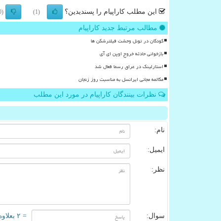
این مطلب کاراپیام را پسندیدین؟
(0)
(1)
مطالب مرتبط جدید کاراپیام
کودکان در تونل وحشت فیلترشکن ها
بازخوانی حادثه خروج اوپن ای آی
استارلینک در عراق رسما فعال شد
مکالمه مجانی ایرانسل به مناسبت روز زنجان
نظرات بینندگان کاراپیام در مورد این مطلب
نام:
ایمیل:
نظر:
سوال:
= ۲ بعلاوه ۲