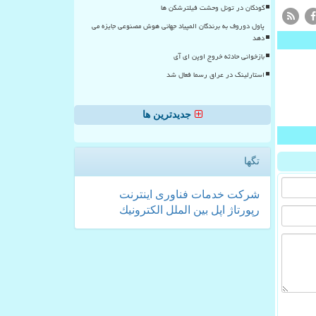
کودکان در تونل وحشت فیلترشکن ها
پاول دوروف به برندگان المپیاد جهانی هوش مصنوعی جایزه می
دهد
بازخوانی حادثه خروج اوپن ای آی
استارلینک در عراق رسما فعال شد
جدیدترین ها
تگها
شركت
خدمات
فناوری
اینترنت
رپورتاژ
اپل
بین الملل
الكترونیك