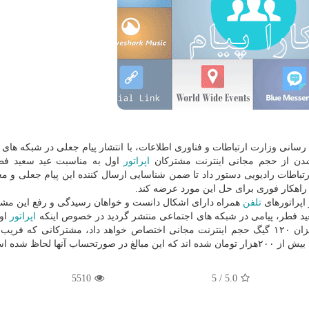
رسانی وزارت ارتباطات و فناوری اطلاعات، با انتشار پیام جعلی در شبكه های 
 شدن از حجم مجانی اینترنت مشتركان
اپراتور
اول به مناسبت عید سعید فطر
رتباطات رادیویی دستور داد تا ضمن شناسایی ارسال كننده این پیام جعلی و م
 راهكار فوری برای حل این مورد عرضه كند.
اپراتورهای
تلفن
همراه دارای اشكال دانست و خواهان رسیدگی و رفع این مش
عید فطر، پیامی در شبكه های اجتماعی منتشر گردید در خصوص اینكه
اپراتور
اول
مناسبت با استفاده از كد دستوری *۱۰۰*۲*۶*۵*۱# به میزان ۱۲۰ گیگ حجم اینترنت مجانی اختصاص خواهد داد، مشتركانی كه 
ا لحاظ شده است.
5510
/ 5
5.0