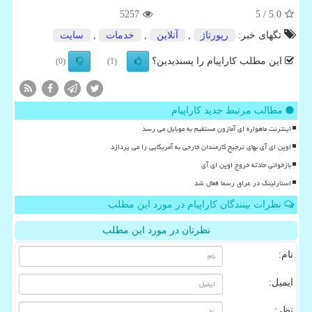
5257
/ 5
5.0
تگهای خبر:
رپورتاژ
,
آنلاین
,
خدمات
,
سایت
این مطلب کاراپیام را پسندیدین؟
(0)
(1)
مطالب مرتبط جدید کاراپیام
اینترنت ماهواره ای آمازون مستقیم به موبایل می رسد
اوپن ای آی بهای ترجیح کارمندان خارجی به آمریکایی را می پردازد
بازخوانی حادثه خروج اوپن ای آی
استارلینک در عراق رسما فعال شد
نظرات بینندگان کاراپیام در مورد این مطلب
نظرتان در مورد این مطلب
نام:
ایمیل:
نظر: