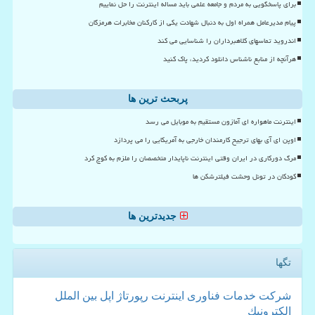
برای پاسخگویی به مردم و جامعه علمی باید مساله اینترنت را حل نماییم
پیام مدیرعامل همراه اول به دنبال شهادت یکی از کارکنان مخابرات هرمزگان
اندروید تماسهای کلاهبرداران را شناسایی می کند
هرآنچه از منابع ناشناس دانلود کردید، پاک کنید
پربحث ترین ها
اینترنت ماهواره ای آمازون مستقیم به موبایل می رسد
اوپن ای آی بهای ترجیح کارمندان خارجی به آمریکایی را می پردازد
مرگ دورکاری در ایران وقتی اینترنت ناپایدار متخصصان را ملزم به کوچ کرد
کودکان در تونل وحشت فیلترشکن ها
جدیدترین ها
تگها
شركت
خدمات
فناوری
اینترنت
رپورتاژ
اپل
بین الملل
الكترونیك