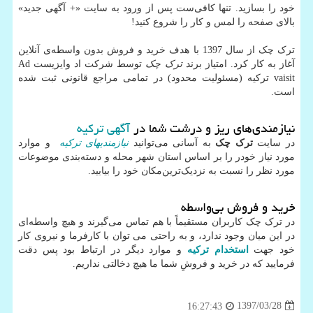
خود را بسازید. تنها کافی‌ست پس از ورود به سایت «+ آگهی جدید»
بالای صفحه را لمس و کار را شروع کنید!
ترک چک از سال 1397 با هدف خرید و فروش بدون واسطه‌ی آنلاین
آغاز به کار کرد. امتیاز برند
ترک چک
توسط شرکت اد وایزیست Ad
vaisit ترکیه (مسئولیت محدود) در تمامی مراجع قانونی ثبت شده
است.
نیازمندی‌های ریز و درشت شما در
آگهی ترکیه
در سایت
ترک چک
به آسانی می‌توانید
نیازمندیهای ترکیه
و موارد
مورد نیاز خودر را بر اساس استان شهر محله و دسته‌بندی موضوعات
مورد نظر را نسبت به نزدیک‌ترین‌مکان خود را بیابید.
خرید و فروش بی‌واسطه
در ترک چک کاربران مستقیماً با هم تماس می‌گیرند و هیچ واسطه‌ای
در این میان وجود ندارد، و به راحتی می توان با کارفرما و نیروی کار
خود جهت
استخدام ترکیه
و موارد دیگر در ارتباط بود پس دقت
فرمایید که در خرید و فروشِ شما ما هیچ دخالتی نداریم.
1397/03/28
16:27:43