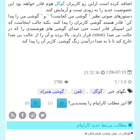
اضافه كرده است ازاین رو كاربران
گوگل
هوم قادر خواهند بود این
خصوصیت جدید را به زودی تست و آزمایش كنند.
دستورهای صوتی نظیر " گوشی من كجاست؟ " و " گوشی من را پیدا
كن" قادر هستند گوشی كاربران را پیدا كنند. نكته جالب اینجاست كه
این اسپیكر قادر است حتی صدای گوشی های هوشمندی را كه در
حالت بی صدا (silent) قرار دارند، بالا برده و آن را از حالت بی صدا
خارج كند تا با به صدا درآمدن زنگ گوشی، كاربر آن را پیدا كند.
1396/07/19
23:32:36
5788
/ 5
5.0
تگهای خبر:
گوگل
,
تلفن
,
گوشی همراه
این مطلب کاراپیام را پسندیدین؟
(0)
(1)
مطالب مرتبط جدید کاراپیام
کودکان در تونل وحشت فیلترشکن ها