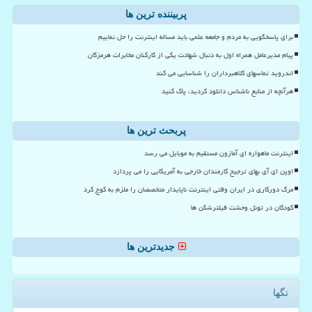
پربیننده ترین ها
برای پاسخگویی به مردم و جامعه علمی باید مساله اینترنت را حل نماییم
پیام مدیرعامل همراه اول به دنبال شهادت یکی از کارکنان مخابرات هرمزگان
اندروید تماسهای کلاهبرداران را شناسایی می کند
هرآنچه از منابع ناشناس دانلود کردید، پاک کنید
پربحث ترین ها
اینترنت ماهواره ای آمازون مستقیم به موبایل می رسد
اوپن ای آی بهای ترجیح کارمندان خارجی به آمریکایی را می پردازد
مرگ دورکاری در ایران وقتی اینترنت ناپایدار متخصصان را ملزم به کوچ کرد
کودکان در تونل وحشت فیلترشکن ها
جدیدترین ها
تگها