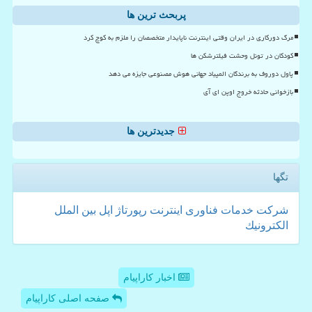
پربحث ترین ها
مرگ دورکاری در ایران وقتی اینترنت ناپایدار متخصصان را ملزم به کوچ کرد
کودکان در تونل وحشت فیلترشکن ها
پاول دوروف به برندگان المپیاد جهانی هوش مصنوعی جایزه می دهد
بازخوانی حادثه خروج اوپن ای آی
جدیدترین ها
تگها
شركت
خدمات
فناوری
اینترنت
رپورتاژ
اپل
بین الملل
الكترونیك
اخبار کاراپیام
صفحه اصلی کاراپیام