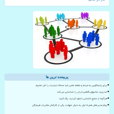
پربیننده ترین ها
برای پاسخگویی به مردم و جامعه علمی باید مساله اینترنت را حل نماییم
اندروید تماسهای کلاهبرداران را شناسایی می کند
هرآنچه از منابع ناشناس دانلود کردید، پاک کنید
پیام مدیرعامل همراه اول به دنبال شهادت یکی از کارکنان مخابرات هرمزگان