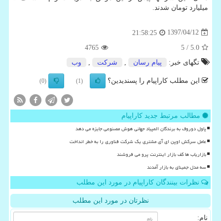
میلیارد تومان شدند.
1397/04/12
21:58:25
4765
/ 5
5.0
تگهای خبر:
پیام رسان
,
شركت
,
وب
این مطلب کاراپیام را پسندیدین؟
(0)
(1)
مطالب مرتبط جدید کاراپیام
پاول دوروف به برندگان المپیاد جهانی هوش مصنوعی جایزه می دهد
عامل سرکش اوپن ای آی مشتری یک شرکت فناوری را به خطر انداخت
بازاریاب ها کف بازار اینترنت پرو می فروشند
سه مدل جمینای به بازار آمدند
نظرات بینندگان کاراپیام در مورد این مطلب
نظرتان در مورد این مطلب
نام: