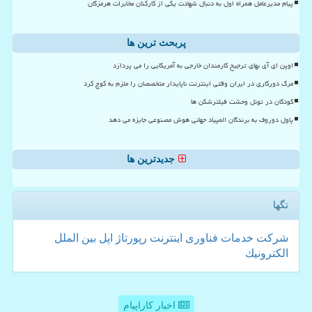
پیام مدیرعامل همراه اول به دنبال شهادت یکی از کارکنان مخابرات هرمزگان
پربحث ترین ها
اوپن ای آی بهای ترجیح کارمندان خارجی به آمریکایی را می پردازد
مرگ دورکاری در ایران وقتی اینترنت ناپایدار متخصصان را ملزم به کوچ کرد
کودکان در تونل وحشت فیلترشکن ها
پاول دوروف به برندگان المپیاد جهانی هوش مصنوعی جایزه می دهد
جدیدترین ها
تگها
شركت
خدمات
فناوری
اینترنت
رپورتاژ
اپل
بین الملل
الكترونیك
اخبار کاراپیام