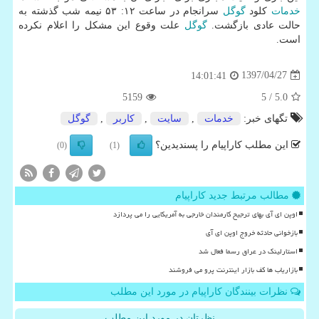
خدمات
كلود
گوگل
سرانجام در ساعت ۱۲: ۵۳ نیمه شب گذشته به
حالت عادی بازگشت.
گوگل
علت وقوع این مشكل را اعلام نكرده
است.
1397/04/27
14:01:41
5159
/ 5
5.0
تگهای خبر:
خدمات
,
سایت
,
كاربر
,
گوگل
این مطلب کاراپیام را پسندیدین؟
(0)
(1)
مطالب مرتبط جدید کاراپیام
اوپن ای آی بهای ترجیح کارمندان خارجی به آمریکایی را می پردازد
بازخوانی حادثه خروج اوپن ای آی
استارلینک در عراق رسما فعال شد
بازاریاب ها کف بازار اینترنت پرو می فروشند
نظرات بینندگان کاراپیام در مورد این مطلب
نظرتان در مورد این مطلب