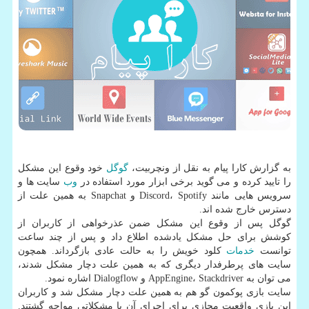
به گزارش كارا پیام به نقل از ونچربیت،
گوگل
خود وقوع این مشكل
را تایید كرده و می گوید برخی ابزار مورد استفاده در
وب
سایت ها و
سرویس هایی مانند Discord، Spotify و Snapchat به همین علت از
دسترس خارج شده اند.
گوگل پس از وقوع این مشكل ضمن عذرخواهی از كاربران از
كوشش برای حل مشكل یادشده اطلاع داد و پس از چند ساعت
توانست
خدمات
كلود خویش را به حالت عادی بازگرداند. همچون
سایت های پرطرفدار دیگری كه به همین علت دچار مشكل شدند،
می توان به AppEngine، Stackdriver و Dialogflow اشاره نمود.
سایت بازی پوكمون گو هم به همین علت دچار مشكل شد و كاربران
این بازی واقعیت مجازی برای اجرای آن با مشكلاتی مواجه گشتند.