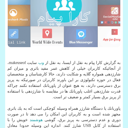
به گزارش كارا پیام به نقل از ایسنا، به نقل از
وب
سایت makeuseof،
از آنجائیكه كاربران خیلی از كاهش عمر مفید باتری و میزان كم
شارژدهی همواره گلایه و شكایت دارند، حالا كارشناسان و متخصصان
فعال در حوزه تكنولوژی بر این باورند كاربران در صورتیكه به پریز
برق دسترسی دارند، به هیچ عنوان از پاوربانك استفاده نكنند چراكه
قدرت شارژدهی اغلب پاوربانك ها در مقایسه با شارژدهی با استفاده
از پریز برق بسیار كمتر و ضعیف تر است.
پاوربانك یا دستگاه شارژر همراه وسیله كوچكی است كه به یك باتری
مجهز شده است و به كاربران این امكان را می دهد تا در صورت
دوری و عدم دسترسی به پریز برق، گوشی
هوشمند
خویش را با
استفاده از كابل USB شارژ كنند. اندازه این وسیله حدودا معادل