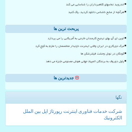
اندروید تماسهای کلاهبرداران را شناسایی می کند
هرآنچه از منابع ناشناس دانلود کردید، پاک کنید
پربحث ترین ها
اوپن ای آی بهای ترجیح کارمندان خارجی به آمریکایی را می پردازد
مرگ دورکاری در ایران وقتی اینترنت ناپایدار متخصصان را ملزم به کوچ کرد
کودکان در تونل وحشت فیلترشکن ها
پاول دوروف به برندگان المپیاد جهانی هوش مصنوعی جایزه می دهد
جدیدترین ها
تگها
شركت
خدمات
فناوری
اینترنت
رپورتاژ
اپل
بین الملل
الكترونیك