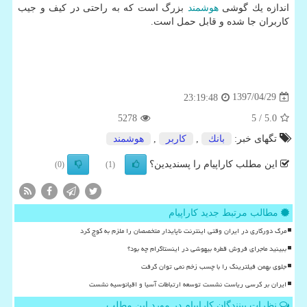
اندازه یك گوشی
هوشمند
بزرگ است كه به راحتی در كیف و جیب
كاربران جا شده و قابل حمل است.
1397/04/29
23:19:48
5278
/ 5
5.0
تگهای خبر:
بانك
,
كاربر
,
هوشمند
این مطلب کاراپیام را پسندیدین؟
(0)
(1)
مطالب مرتبط جدید کاراپیام
مرگ دورکاری در ایران وقتی اینترنت ناپایدار متخصصان را ملزم به کوچ کرد
ببینید ماجرای فروش قطره بیهوشی در اینستاگرام چه بود؟
جلوی بهمن فیلترینگ را با چسب زخم نمی توان گرفت
ایران بر کرسی ریاست نشست توسعه ارتباطات آسیا و اقیانوسیه نشست
نظرات بینندگان کاراپیام در مورد این مطلب