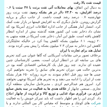
قیمت نفت بالا رفت
به دنبال این اتفاق،
بهای معاملات آتی نفت برنت با ۴۷ سنت یا ۰.۶
درصد افزایش، به ۷۴.۴۰ دلار در هر بشكه رسید.
نفت برنت روز
چهارشنبه ۰.۷ درصد رشد قیمت داشت. از جانب دیگر و برپایه
گزارش رویترز، عامل دیگری كه به افزایش قیمتها در بازار نفت كمك
كرد، انتشار آمار هفتگی از جانب اداره اطلاعات انرژی آمریكا بود كه
نشان داد ذخایر نفت این كشور هفته گذشته بیش از اندازه انتظار
كاهش یافته است. طبق این آمار، ذخایر نفت آمریكا در هفته منتهی به
۲۰ ژوییه، ۶.۱ میلیون بشكه كاهش پیدا كرد در حالیكه تحلیلگران
كاهش این ذخایر به میزان ۲.۳ میلیون بشكه را پیش بینی كرده بودند.
تمایل هند برای تجارت با ایران
برخلاف تصور برخی مقامات آمریكایی كه گاها عنوان می كنند تحریم
های بی سابقه ای در انتظار ایران است، بعضی كارشناسان چنین
عقیده ای ندارند. چند روز قبل یك كارشناس اقتصادی گفته بود در
بدترین حالت هم، دوران تحریم های سابق را تجربه نخواهیم كرد.
چینی ها چند روز قبل اعلام نمودند به خرید روزانه ۶۵۰ هزار بشكه
نفت از ایران را ادامه می دهند و به تحریم های آمریكا توجهی نخواهند
كرد. امروز هم عبدالرحیم كردی ـ مدیرعامل سازمان منطقه آزاد
تجاری ـ صنعتی چابهار از
علاقه هندی ها به فعالیت در سه بخش صنایع
انرژی بر، فرآوری مواد غذایی و توزیع كالا و ترانزیت از چابهار
اطلاع
داد. كردی این را هم اظهار داشت كه باید تمركز خویش را به فعالیت
شركت
های كوچك و متوسط كه مقیاس كار بین المللی ندارند و یا