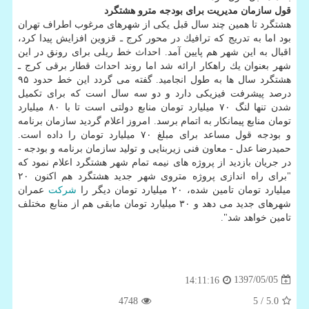
قول سازمان مدیریت برای بودجه مترو هشتگرد
هشتگرد تا همین چند سال قبل یكی از شهرهای مرغوب اطراف تهران
بود اما به تدریج كه ترافیك در محور كرج ـ قزوین افزایش پیدا كرد،
اقبال به این شهر هم پایین آمد. احداث خط ریلی برای رونق در این
شهر بعنوان یك راهكار ارائه شد اما روند احداث قطار برقی كرج ـ
هشتگرد سال ها به طول انجامید. گفته می گردد این خط حدود ۹۵
درصد پیشرفت فیزیكی دارد و دو سه سال است كه برای تكمیل
شدن تنها لنگ ۷۰ میلیارد تومان منابع دولتی است تا با ۸۰ میلیارد
تومان منابع پیمانكار به اتمام برسد. امروز اعلام گردید سازمان برنامه
و بودجه قول مساعد برای مبلغ ۷۰ میلیارد تومان را داده است.
حمیدرضا عدل - معاون فنی زیربنایی و تولید سازمان برنامه و بودجه -
در جریان بازدید از پروژه های نیمه تمام شهر هشتگرد اعلام نمود كه
"برای راه اندازی پروژه متروی شهر جدید هشتگرد هم اكنون ۲۰
میلیارد تومان تامین شده، ۲۰ میلیارد تومان دیگر را
شركت
عمران
شهرهای جدید می دهد و ۳۰ میلیارد تومان مابقی هم از منابع مختلف
تامین خواهد شد".
1397/05/05
14:11:16
4748
/ 5
5.0