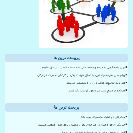
پربیننده ترین ها
برای پاسخگویی به مردم و جامعه علمی باید مساله اینترنت را حل نماییم
پیام مدیرعامل همراه اول به دنبال شهادت یکی از کارکنان مخابرات هرمزگان
اندروید تماسهای کلاهبرداران را شناسایی می کند
هرآنچه از منابع ناشناس دانلود کردید، پاک کنید
پربحث ترین ها
رندرهای دو تبلت سامسونگ برملا شد
خبرنگاران حوزه فناوری، مترجمان تحول دیجیتال برای افکار عمومی هستند
اینترنت ماهواره ای آمازون مستقیم به موبایل می رسد