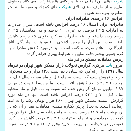
شركت
های بین المللی كه با آمریكایی ها مشاركت نمی كنند معطوف
نماییم و از ظرفیت های بالای
شركت
های كوچك و متوسط به نحو
مطلوب بهره مند شویم.
افزایش ۱۶ درصدی صادرات ایران
صادرات ایران امسال ۱۶ درصد افزایش یافته است.
میزان صادرات
به امارات ۴۳.۵ درصد، به عراق ۱۰ درصد و به افغانستان ۲۱.۹۵
درصد رشد داشته و البته صادرات به كره جنوبی ۱۵ درصد كاهش
یافته است. این آمار را محمد لاهوتی ـ عضو هیات نمایندگان اتاق
بازرگانی ـ اعلام نموده و گفته است باید درمورد كاهش صادرات به
كره جنوبی بیشتر دقت نماییم تا شرایط بهتری فراهم گردد.
ریزش معاملات مسكن در تیر ماه
امروز
بانك
مركزی
گزارش تحولات بازار مسكن شهر تهران در تیرماه
سال ۱۳۹۷
را ارائه كرد كه نشان داده است ۱۳.۵ هزار واحد مسكونی
خرید و فروش شده كه نسبت به ماه قبل و ماه مشابه سال قبل، به
ترتیب ۹.۲ و۷ درصد كاهش یافته است. اما متوسط قیمت در تهران
۶.۹۷ میلیون تومان گزارش شده كه نسبت به ماه قبل و ماه مشابه
سال قبل ۷.۱ و ۵۴.۲ درصد افزاش یافته است. تنها در ماه مورد
گزارش، قیمت مسكن شهر تهران ۴۶۰ هزار تومان رشد را به ثبت
رسانده است. به دنبال پرش یكباره قیمت، معاملات بعد از آن كه در
اردیبهشت ماه ۱۶.۷ درصد نسبت به ماه مشابه سال قبل افزایش پیدا
كرد، در خردادماه و تیرماه به ترتیب ۳.۱ و ۷ درصد كاهش پیدا كرد.
همینطور در خردادماه و تیرماه، خرید وفروش ۲۲ و ۹.۲ درصد نسبت
به ماه قبل تنزل كرد.