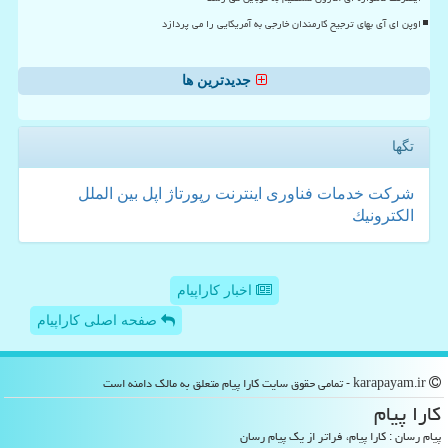
اوپن ای آی بهای ترجیح کارمندان خارجی به آمریکایی را می پردازد
جدیدترین ها
تگها
شركت
خدمات
فناوری
اینترنت
رپورتاژ
اپل
بین الملل
الكترونیك
اخبار کاراپیام
صفحه اصلی کاراپیام
karapayam.ir - تمامی حقوق سایت كارا پیام متعلق به مالک دامنه است
كارا پیام
پیام رسان : کارا پیام، فراتر از یک پیام رسان