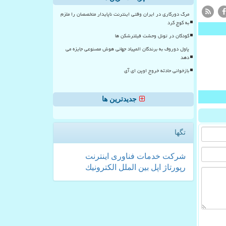
مرگ دورکاری در ایران وقتی اینترنت ناپایدار متخصصان را ملزم
به کوچ کرد
کودکان در تونل وحشت فیلترشکن ها
پاول دوروف به برندگان المپیاد جهانی هوش مصنوعی جایزه می
دهد
بازخوانی حادثه خروج اوپن ای آی
جدیدترین ها
تگها
شركت
خدمات
فناوری
اینترنت
رپورتاژ
اپل
بین الملل
الكترونیك