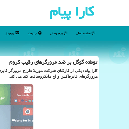
كارا پیام
صفحه اصلی
پیام رسان
اینترنت
رپورتاژ
توطئه گوگل بر ضد مرورگرهای رقیب كروم
كارا پیام: یكی از كاركنان شركت موزیلا طراح مرورگر فا
مرورگرهای فایرفاكس و اج مایكروسافت كند می كند.