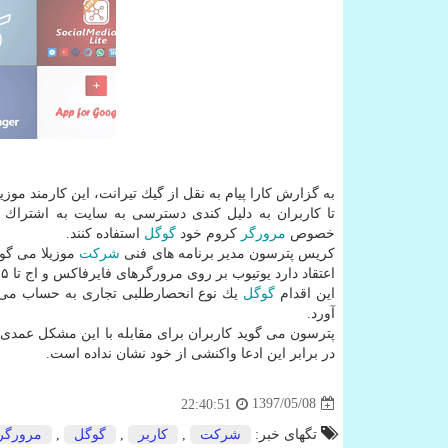
به گزارش كارا پیام به نقل از گیك تیرانت، این كارمند موزی
تا كاربران به دلیل كندی دسترسی به سایت به اشتراك گ
خصوص
مرورگر
كروم خود
گوگل
استفاده كنند.
كریس پترسون مدیر برنامه های فنی
شركت
موزیلا می گوی
اعتقاد دارد یوتیوب بر روی مرورگرهای فایرفاكس و اج تا ۵ برابر كندتر از
این اقدام
گوگل
یك نوع انحصارطلبی تجاری به حساب می آی
آورد.
پترسون می گوید كاربران برای مقابله با این مشكل عمدی
در برابر این ادعا واكنشی از خود نشان نداده است.
1397/05/08
22:40:51
تگهای خبر:
شركت
,
كاربر
,
گوگل
,
مرورگر