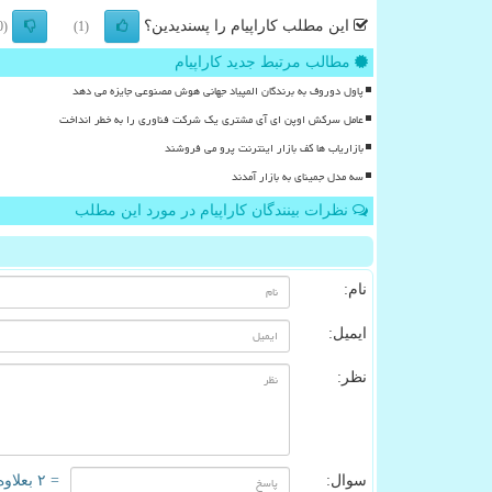
این مطلب کاراپیام را پسندیدین؟
(0)
(1)
مطالب مرتبط جدید کاراپیام
پاول دوروف به برندگان المپیاد جهانی هوش مصنوعی جایزه می دهد
عامل سرکش اوپن ای آی مشتری یک شرکت فناوری را به خطر انداخت
بازاریاب ها کف بازار اینترنت پرو می فروشند
سه مدل جمینای به بازار آمدند
نظرات بینندگان کاراپیام در مورد این مطلب
نام:
ایمیل:
نظر:
سوال:
= ۲ بعلاوه ۲