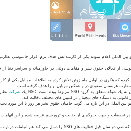
و بین الملل اعلام نموده یكی از كارمندانش هدف نرم افزار جاسوسی نظار
سی از فعالان حقوق بشر و مقامات دولتی در خاورمیانه و سراسر دنیا از فن
در یك گزارش ۲۰ صفحه ای اشاره كرده كه هكری در اوایل ماه ژوئن تلاش كرده به اطلاعات موبایل یكی از ك
 سفارت عربستان سعودی در واشنگتن موبایل او را هدف گرفته است.
ق به گروه NSO مربوط بوده است. NSO یك
شركت
نظارت
قانونی به دستگاه های دیجیتال در كمپین های مختلف دخالت كند.
ین الملل در این باره می گوید: حامیان حقوق بشر هر روز با این مورد دست
ر تحقیقات و جهت جلوگیری از جنایت و تروریسم عرضه شده و این اتهامات
این درحالی است كه سازمان نظارت اینترنت Citizen Lab كه طی دو سال قبل فعالیت های NSO را دنبال می كند هم ا