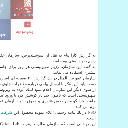
به گزارش كارا پیام به نقل از آسوشیتدپرس، سازمان عف
رژیم صهیونیستی بوده است.
به گفته این سازمان، رژیم صهیونیستی هر روز برای جاسو
بیشتری استفاده می نماید.
سازمان عفو بین الملل 
دست یابد. این هكر با ارسال پیامی درباره تظاهرات جلوی
از سوی دیگر این سازمان اعلام نمود لینك آلوده به ویروس به یك شبكه متعل
صهیونیستی است كه تاكنون چند بار كوشش كرد با ورود غیر 
جاشوا فرانكو مدیر بخش فناوری و حقوق بشر سازمان عفو ب
نرم می كنند.
NSO در یك بیانیه رسمی اعلام نموده محصول این
شركت
د
است.