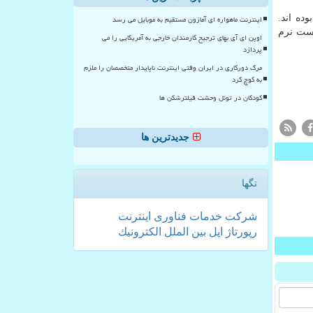
Citizen La كه اخیرا انتشار یافته، این سازمان تاكنون ۱۷۵ نفر را شناسایی كرده كه هدف نرم افزار جاسوسی NSO بوده اند.
اینترنت ماهواره ای آمازون مستقیم به موبایل می رسد
است نرم
اوپن ای آی بهای ترجیح کارمندان خارجی به آمریکایی را می
پردازد
مرگ دورکاری در ایران وقتی اینترنت ناپایدار متخصصان را ملزم
به کوچ کرد
کودکان در تونل وحشت فیلترشکن ها
جدیدترین ها
تگها
شركت
خدمات
فناوری
اینترنت
رپورتاژ
اپل
بین الملل
الكترونیك