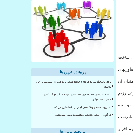
تی ساخت
اوریهای
پربیننده ترین ها
برای پاسخگویی به مردم و جامعه علمی باید مساله اینترنت را حل
ارمندان آن
نماییم
ی رژیم
پیام مدیرعامل همراه اول به دنبال شهادت یکی از کارکنان
مخابرات هرمزگان
 و پنجه
اندروید تماسهای کلاهبرداران را شناسایی می کند
هرآنچه از منابع ناشناس دانلود کردید، پاک کنید
 نادرست
تهامات درباره نرم افزار
پربحث ترین ها