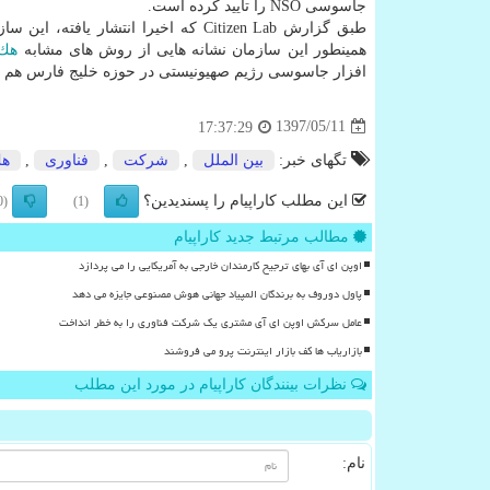
جاسوسی NSO را تایید كرده است.
همینطور این سازمان نشانه هایی از روش های مشابه
هك
افزار جاسوسی رژیم صهیونیستی در حوزه خلیج فارس هم 
1397/05/11
17:37:29
تگهای خبر:
بین الملل
,
شركت
,
فناوری
,
ه
این مطلب کاراپیام را پسندیدین؟
(0)
(1)
مطالب مرتبط جدید کاراپیام
اوپن ای آی بهای ترجیح کارمندان خارجی به آمریکایی را می پردازد
پاول دوروف به برندگان المپیاد جهانی هوش مصنوعی جایزه می دهد
عامل سرکش اوپن ای آی مشتری یک شرکت فناوری را به خطر انداخت
بازاریاب ها کف بازار اینترنت پرو می فروشند
نظرات بینندگان کاراپیام در مورد این مطلب
نام: