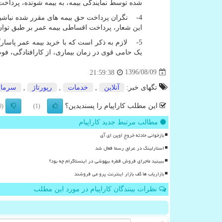
شده توسط نمایندگی بیمه، به بیمه شونده، پرداخت
4- نگران پرداخت حق بیمه های مقرر شده نباشید.
این شعار، پرداخت اقساطی بیمه عمر بر طبق توا
5- لازم به ذکر است که با خرید بیمه عمر پاسارگ
یک حامی قوی در زمان بیماری، از کارافتادگی، فوت و
1396/08/09
21:59:38
تگهای خبر:
آنلاین
,
خدمات
,
رپورتاژ
,
سرمای
این مطلب کاراپیام را پسندیدین؟
(0)
(1)
مطالب مرتبط جدید کاراپیام
بازخوانی حادثه خروج اوپن ای آی
استارلینک در عراق رسما فعال شد
ببینید ماجرای فروش قطره بیهوشی در اینستاگرام چه بود؟
بازاریاب ها کف بازار اینترنت پرو می فروشند
نظرات بینندگان کاراپیام در مورد این مطلب