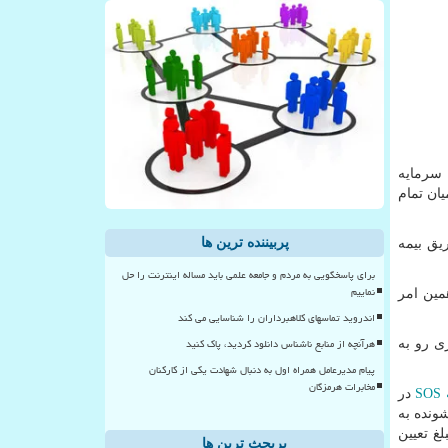
 سرمایه
یان تمام
پربیننده ترین ها
یق بیمه
برای پاسخگویی به مردم و جامعه علمی باید مساله اینترنت را حل
نماییم
مین امر
اندروید تماسهای کلاهبرداران را شناسایی می کند
هرآنچه از منابع ناشناس دانلود کردید، پاک کنید
ری رو به
پیام مدیرعامل همراه اول به دنبال شهادت یکی از کارکنان
مخابرات هرمزگان
SOS
در
ونده به
غ تعیین
پربحث ترین ها