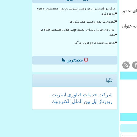
مرگ دورکاری در ایران وقتی اینترنت ناپایدار متخصصان را ملزم
ای تحقق
به کوچ کرد
کودکان در تونل وحشت فیلترشکن ها
ه عنوان
پاول دوروف به برندگان المپیاد جهانی هوش مصنوعی جایزه می
دهد
بازخوانی حادثه خروج اوپن ای آی
جدیدترین ها
تگها
شركت
خدمات
فناوری
اینترنت
رپورتاژ
اپل
بین الملل
الكترونیك