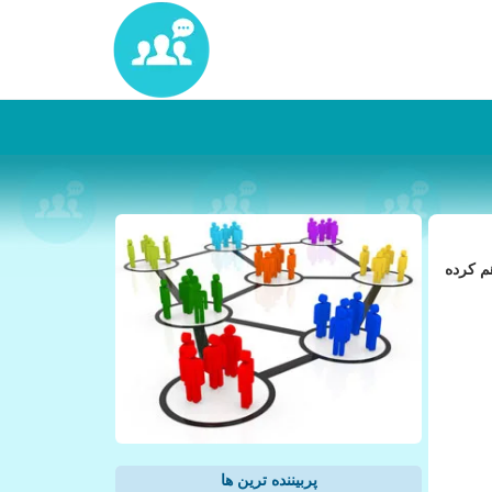
م كرده
پربیننده ترین ها