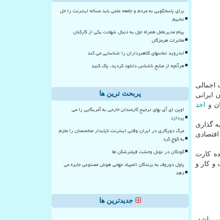
برای پاسخگویی به مردم و جامعه علمی باید مساله اینترنت را حل
نماییم
پیام مدیرعامل همراه اول به دنبال شهادت یکی از کارکنان
مخابرات هرمزگان
اندروید تماسهای کلاهبرداران را شناسایی می کند
هرآنچه از منابع ناشناس دانلود کردید، پاک کنید
 اجمالی
پربحث ترین ها
 ایرانی
ان و
اخذ
اوپن ای آی بهای ترجیح کارمندان خارجی به آمریکایی را می
پردازد
ه گذاری
مرگ دورکاری در ایران وقتی اینترنت ناپایدار متخصصان را ملزم
اقتصادی
به کوچ کرد
کودکان در تونل وحشت فیلترشکن ها
ده کارت
پاول دوروف به برندگان المپیاد جهانی هوش مصنوعی جایزه می
و کار و
دهد
جدیدترین ها
ی باشد.