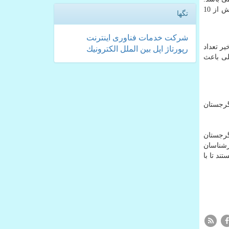
شرکت پی کی اینوست مفتخر است که تنها مجموعه اخذ اقامت کارمندی می باشد که از طریق شرکتهای واقعی و معتبر با سوابق بیش از 10
تگها
شركت
خدمات
فناوری
اینترنت
یر تعداد
رپورتاژ
اپل
بین الملل
الكترونیك
لی باعث
گرجستان
گرجستان
ارشناسان
د تا با