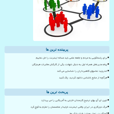
پربیننده ترین ها
برای پاسخگویی به مردم و جامعه علمی باید مساله اینترنت را حل نماییم
پیام مدیرعامل همراه اول به دنبال شهادت یکی از کارکنان مخابرات هرمزگان
اندروید تماسهای کلاهبرداران را شناسایی می کند
هرآنچه از منابع ناشناس دانلود کردید، پاک کنید
پربحث ترین ها
اوپن ای آی بهای ترجیح کارمندان خارجی به آمریکایی را می پردازد
مرگ دورکاری در ایران وقتی اینترنت ناپایدار متخصصان را ملزم به کوچ کرد
کودکان در تونل وحشت فیلترشکن ها