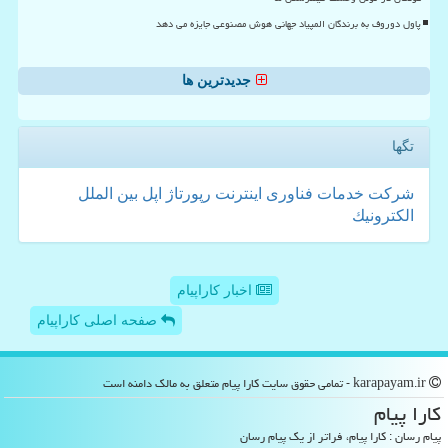
پاول دوروف به برندگان المپیاد جهانی هوش مصنوعی جایزه می دهد
جدیدترین ها
تگها
شركت
خدمات
فناوری
اینترنت
رپورتاژ
اپل
بین الملل
الكترونیك
اخبار کاراپیام
صفحه اصلی کاراپیام
karapayam.ir - تمامی حقوق سایت كارا پیام متعلق به مالک دامنه است
كارا پیام
پیام رسان : کارا پیام، فراتر از یک پیام رسان