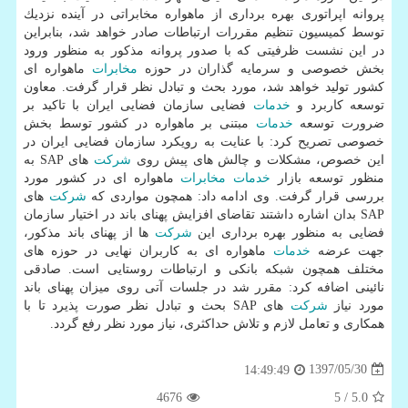
پروانه اپراتوری بهره برداری از ماهواره مخابراتی در آینده نزدیك
توسط كمیسیون تنظیم مقررات ارتباطات صادر خواهد شد، بنابراین
در این نشست ظرفیتی كه با صدور پروانه مذكور به منظور ورود
بخش خصوصی و سرمایه گذاران در حوزه
مخابرات
ماهواره ای
كشور تولید خواهد شد، مورد بحث و تبادل نظر قرار گرفت. معاون
توسعه كاربرد و
خدمات
فضایی سازمان فضایی ایران با تاكید بر
ضرورت توسعه
خدمات
مبتنی بر ماهواره در كشور توسط بخش
خصوصی تصریح كرد: با عنایت به رویكرد سازمان فضایی ایران در
این خصوص، مشكلات و چالش های پیش روی
شركت
های SAP به
منظور توسعه بازار
خدمات
مخابرات
ماهواره ای در كشور مورد
بررسی قرار گرفت. وی ادامه داد: همچون مواردی كه
شركت
های
SAP بدان اشاره داشتند تقاضای افزایش پهنای باند در اختیار سازمان
فضایی به منظور بهره برداری این
شركت
ها از پهنای باند مذكور،
جهت عرضه
خدمات
ماهواره ای به كاربران نهایی در حوزه های
مختلف همچون شبكه بانكی و ارتباطات روستایی است. صادقی
نائینی اضافه كرد: مقرر شد در جلسات آتی روی میزان پهنای باند
مورد نیاز
شركت
های SAP بحث و تبادل نظر صورت پذیرد تا با
همكاری و تعامل لازم و تلاش حداكثری، نیاز مورد نظر رفع گردد.
1397/05/30
14:49:49
4676
/ 5
5.0